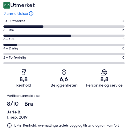
Utmerket
8,6
9 anmeldelser
Rangering
10 – Utmerket
3
på
Rangering
8 – Bra
5
10
på
−
Rangering
6 – Grei
1
8
Utmerket.
på
−
Rangering
4 – Dårlig
0
3
6
Bra.
på
av
−
Rangering
2 – Forferdelig
0
5
4
totalt
Grei.
på
av
−
9
1
2
totalt
Dårlig.
anmeldelser.
av
−
9
0
8,8
6,6
8,8
totalt
Forferdelig.
anmeldelser.
av
Renhold
Beliggenheten
Personale og service
9
0
totalt
Anmeldelser
anmeldelser.
av
Verifisert anmeldelse
9
totalt
anmeldelser.
8/10 – Bra
9
anmeldelser.
Jarle B.
1. sep. 2019
Likte: Renhold, overnattingsstedets bygg og tilstand og romkomfort