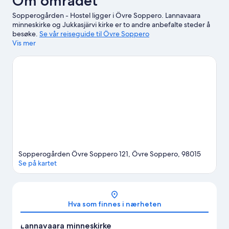
Om området
Sopperogården - Hostel ligger i Övre Soppero. Lannavaara
minneskirke og Jukkasjärvi kirke er to andre anbefalte steder å
besøke.
Se vår reiseguide til Övre Soppero
Vis mer
Se flere vandrerhjem i Övre Soppero
Sopperogården Övre Soppero 121, Övre Soppero, 98015
Se på kartet
Kart
Hva som finnes i nærheten
Lannavaara minneskirke