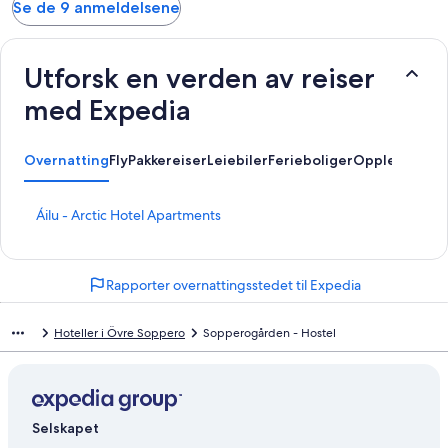
Se de 9 anmeldelsene
Utforsk en verden av reiser
med Expedia
Overnatting
Fly
Pakkereiser
Leiebiler
Ferieboliger
Opplevelser
L
Áilu - Arctic Hotel Apartments
i
n
k
Rapporter overnattingsstedet til Expedia
s
o
m
Hoteller i Övre Soppero
Sopperogården - Hostel
å
p
n
e
r
Selskapet
d