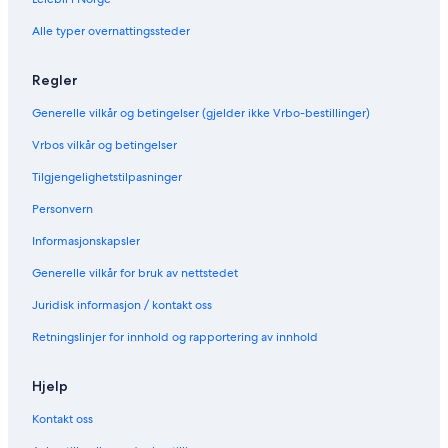
l
A
Alle typer overnattingssteder
p
a
r
Regler
t
m
Generelle vilkår og betingelser (gjelder ikke Vrbo-bestillinger)
e
n
Vrbos vilkår og betingelser
t
Tilgjengelighetstilpasninger
s
Personvern
Informasjonskapsler
Generelle vilkår for bruk av nettstedet
Juridisk informasjon / kontakt oss
Retningslinjer for innhold og rapportering av innhold
Hjelp
Kontakt oss