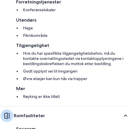
Forretningstjenester
Konferanselokaler
Utendørs
Hage
Piknikområde
Tilgjengelighet
Hvis du har spesifikke tilgjengelighetsbehov, må du
kontakte overnattingsstedet via kontaktopplysningene i
bestillingsbekreftelsen du mottok etter bestilling.
Godt opplyst vei til inngangen
Øvre etasjer kan kun nås via trapper
Mer
Røyking er ikke tillatt
Romfasiliteter
Soverom