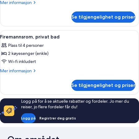
(private
Mer
Mer informasjon
WC,
informasjon
om
shared
Se tilgjengelighet og priser
Tremannsrom
shower)
(private
WC,
Åpne
Firemannsrom, privat bad | Wi-fi (ink
8
shared
Firemannsrom, privat bad
alle
shower)
Plass til 4 personer
bildene
2 køyesenger (enkle)
av
Firemannsrom,
Wi-fi inkludert
privat
Mer
Mer informasjon
bad
informasjon
om
Se tilgjengelighet og priser
Firemannsrom,
privat
bad
Logg på for å se aktuelle rabatter og fordeler. Jo mer du
reiser, jo flere fordeler får du!
Logg på
Registrer deg gratis