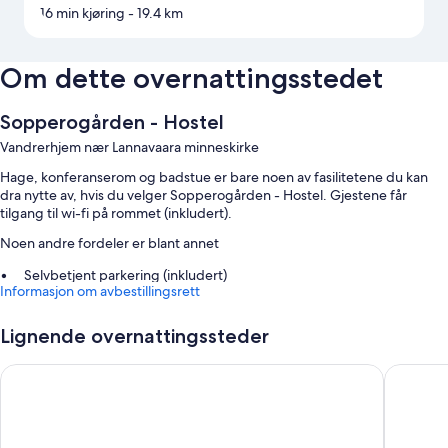
16 min kjøring
- 19.4 km
Om dette overnattingsstedet
Sopperogården - Hostel
Vandrerhjem nær Lannavaara minneskirke
Hage, konferanserom og badstue er bare noen av fasilitetene du kan
dra nytte av, hvis du velger Sopperogården - Hostel. Gjestene får
tilgang til wi-fi på rommet (inkludert).
Noen andre fordeler er blant annet
Selvbetjent parkering (inkludert)
Informasjon om avbestillingsrett
TV i lobbyen og røykfritt område
Lignende overnattingssteder
Romfasiliteter
Alle gjesterommene på Sopperogården - Hostel kan friste med
Lappeasuando Lodge
Pensiona
fasiliteter som wi-fi (inkludert).
Her er noen flere fasiliteter: