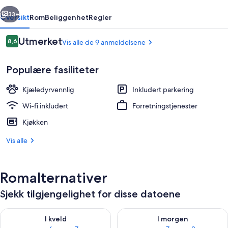
rige
Neste
33+
Oversikt
Rom
Beliggenhet
Regler
Anmeldelser
Utmerket
8,6
Vis alle de 9 anmeldelsene
8,6 av 10 –
Populære fasiliteter
Kjæledyrvennlig
Inkludert parkering
Wi-fi inkludert
Forretningstjenester
Kjøkken
Inngang
Vis alle
Romalternativer
Sjekk tilgjengelighet for disse datoene
Sjekk tilgjengelighet for i kveld, aug. 6 - aug. 7
Sjekk tilgjengelighet for i mor
I kveld
I morgen