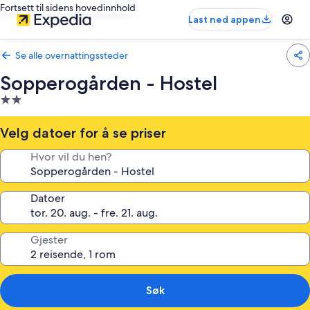
Fortsett til sidens hovedinnhold
Last ned appen
Se alle overnattingssteder
Sopperogården - Hostel
Overnattingssted
med
2.0
Velg datoer for å se priser
stjerner
Hvor vil du hen?
Datoer
Gjester
Søk