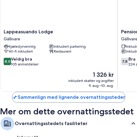
Felleskjøkken med kjøleskap/fryseboks i full størrelse,
oppvaskmaskin og mikrobølgeovn
Garderobeskap, komfyr og kokeplate
Lappeasuando
Pension
Lappeasuando Lodge
Pensio
Lodge
Augusti
Gällivare
Gällivar
Gällivare
Gällivar
Kjæledyrvennlig
Inkludert parkering
Inklud
Wi-fi inkludert
Restaurant
Inklud
8.0
7.8
Veldig bra
Bra
8,0
7,8
av
av
105 anmeldelser
224 
10,
10,
Prisen
1 326 kr
Veldig
Bra,
er
bra,
224
inkludert skatter og avgifter
1 326 kr
9. aug.–10. aug.
105
anmelde
anmeldelser
Sammenlign med lignende overnattingssteder
Mer om dette overnattingsstedet
Overnattingsstedets fasiliteter