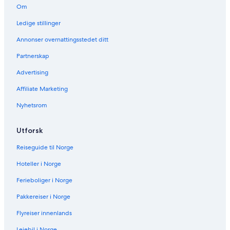
e
Om
n
n
Ledige stillinger
e
s
Annonser overnattingsstedet ditt
i
d
Partnerskap
e
Advertising
n
:
Affiliate Marketing
Á
i
Nyhetsrom
l
u
-
Utforsk
A
r
Reiseguide til Norge
c
Hoteller i Norge
t
i
Ferieboliger i Norge
c
H
Pakkereiser i Norge
o
t
Flyreiser innenlands
e
Leiebil i Norge