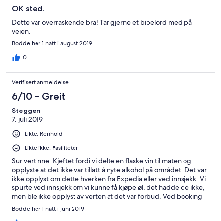
OK sted.
Dette var overraskende bra! Tar gjerne et bibelord med på
veien.
Bodde her 1 natt i august 2019
0
Verifisert anmeldelse
6/10 – Greit
Steggen
7. juli 2019
Likte: Renhold
Likte ikke: Fasiliteter
Sur vertinne. Kjeftet fordi vi delte en flaske vin til maten og
opplyste at det ikke var tillatt å nyte alkohol på området. Det var
ikke opplyst om dette hverken fra Expedia eller ved innsjekk. Vi
spurte ved innsjekk om vi kunne få kjøpe øl, det hadde de ikke,
men ble ikke opplyst av verten at det var forbud. Ved booking
på Expedia sto det frokost inkludert i pris, denne måtte vi betale
Bodde her 1 natt i juni 2019
ekstra. Stedet ligger ute i huta heita uten mulighet til å kjøpe