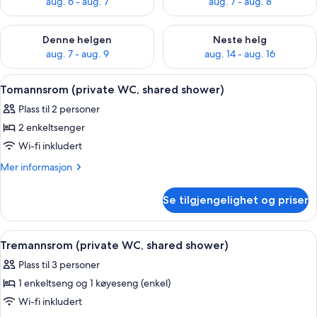
aug. 6 - aug. 7
aug. 7 - aug. 8
Sjekk tilgjengelighet for denne helgen, aug. 7 - aug. 9
Sjekk tilgjengelighet for neste 
Denne helgen
Neste helg
aug. 7 - aug. 9
aug. 14 - aug. 16
Åpne
Tomannsrom (private WC, shared showe
8
Tomannsrom (private WC, shared shower)
alle
Plass til 2 personer
bildene
2 enkeltsenger
av
Tomannsrom
Wi-fi inkludert
(private
Mer
Mer informasjon
WC,
informasjon
om
shared
Se tilgjengelighet og priser
Tomannsrom
shower)
(private
WC,
Åpne
Tremannsrom (private WC, shared show
6
shared
Tremannsrom (private WC, shared shower)
alle
shower)
Plass til 3 personer
bildene
1 enkeltseng og 1 køyeseng (enkel)
av
Tremannsrom
Wi-fi inkludert