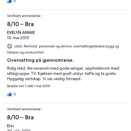
mat eller drikke. Dette var en brakke lignende hus, med flere
0
soverom og et oppholdsrom. Luktet fukt og mugg inne i brakka.
Vi kommer ikke til å benytte dette stedet på nytt. Vertene bør
Verifisert anmeldelse
gå på smilekurs og være glad for at noen vil stikke innom.
8/10 – Bra
EVELYN ANNIE
10. mai 2019
Likte: Renhold, personale og service, overnattingsstedets bygg og
tilstand og romkomfort
Overnatting på gjennomreise.
Rolig sted, lite soverom med gode senger, oppholdsrom med
sittegruppe, TV. Kjøkken med godt utstyr, kaffe og te gratis.
Hyggelig vertskap. Vi var veldig fornøyd.
Bodde her 1 natt i mai 2019
0
Verifisert anmeldelse
8/10 – Bra
Eric