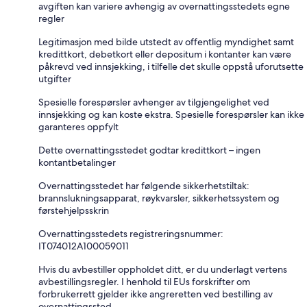
avgiften kan variere avhengig av overnattingsstedets egne
regler
Legitimasjon med bilde utstedt av offentlig myndighet samt
kredittkort, debetkort eller depositum i kontanter kan være
påkrevd ved innsjekking, i tilfelle det skulle oppstå uforutsette
utgifter
Spesielle forespørsler avhenger av tilgjengelighet ved
innsjekking og kan koste ekstra. Spesielle forespørsler kan ikke
garanteres oppfylt
Dette overnattingsstedet godtar kredittkort – ingen
kontantbetalinger
Overnattingsstedet har følgende sikkerhetstiltak:
brannslukningsapparat, røykvarsler, sikkerhetssystem og
førstehjelpsskrin
Overnattingsstedets registreringsnummer:
IT074012A100059011
Hvis du avbestiller oppholdet ditt, er du underlagt vertens
avbestillingsregler. I henhold til EUs forskrifter om
forbrukerrett gjelder ikke angreretten ved bestilling av
overnattingssted.