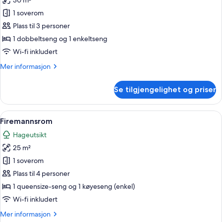
30 m²
queensize-
bildene
seng
1 soverom
av
Tremannsrom
Plass til 3 personer
1 dobbeltseng og 1 enkeltseng
Wi-fi inkludert
Mer
Mer informasjon
informasjon
om
Se tilgjengelighet og priser
Tremannsrom
Åpne
Firemannsrom | Dundyner, minibar, sa
5
Firemannsrom
alle
Hageutsikt
bildene
25 m²
av
Firemannsrom
1 soverom
Plass til 4 personer
1 queensize-seng og 1 køyeseng (enkel)
Wi-fi inkludert
Mer
Mer informasjon