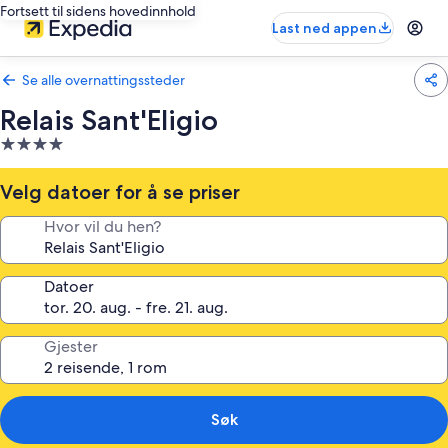
Fortsett til sidens hovedinnhold
Last ned appen
Se alle overnattingssteder
Relais Sant'Eligio
Overnattingssted
med
4.0
Velg datoer for å se priser
stjerner
Hvor vil du hen?
Datoer
Gjester
Søk