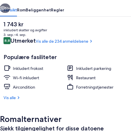
rige
Neste
51+
Oversikt
Rom
Beliggenhet
Regler
Den
1 743 kr
nåværende
inkludert skatter og avgifter
prisen
3. sep.–4. sep.
er
Anmeldelser
Utmerket
8,8
Vis alle de 234 anmeldelsene
8,8 av 10 –
1 743 kr
Populære fasiliteter
Inkludert frokost
Inkludert parkering
Lounge
Wi-fi inkludert
Restaurant
Aircondition
Forretningstjenester
Vis alle
Romalternativer
Sjekk tilgjengelighet for disse datoene