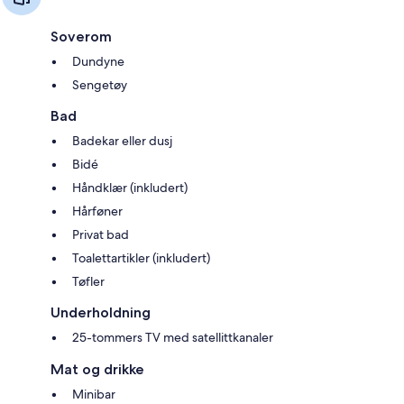
Soverom
Dundyne
Sengetøy
Bad
Badekar eller dusj
Bidé
Håndklær (inkludert)
Hårføner
Privat bad
Toalettartikler (inkludert)
Tøfler
Underholdning
25-tommers TV med satellittkanaler
Mat og drikke
Minibar