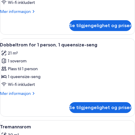
standard
Wi-fi inkludert
Mer
Mer informasjon
informasjon
om
Se tilgjengelighet og priser
Dobbeltrom
–
standard
Åpne
Dundyner, minibar, safe på rommet og
4
Dobbeltrom for 1 person, 1 queensize-seng
alle
21 m²
bildene
1 soverom
av
Dobbeltrom
Plass til 1 person
for
1 queensize-seng
1
Wi-fi inkludert
person,
Mer
Mer informasjon
1
informasjon
queensize-
om
Se tilgjengelighet og priser
Dobbeltrom
seng
for
1
Åpne
Tremannsrom | Dundyner, minibar, sa
4
person,
Tremannsrom
alle
1