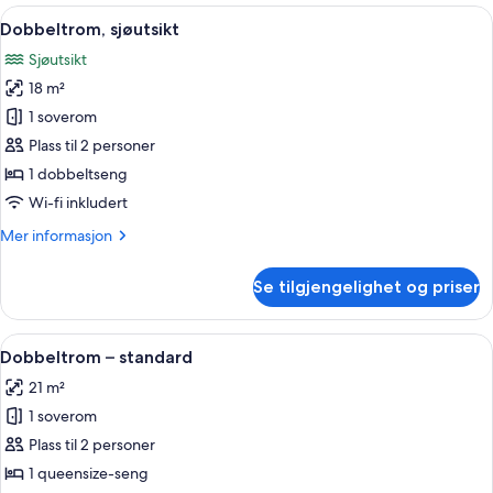
with
Åpne
Dobbeltrom, sjøutsikt | Dundyner, min
5
Sea
Dobbeltrom, sjøutsikt
alle
View
Sjøutsikt
bildene
18 m²
av
Dobbeltrom,
1 soverom
sjøutsikt
Plass til 2 personer
1 dobbeltseng
Wi-fi inkludert
Mer
Mer informasjon
informasjon
om
Se tilgjengelighet og priser
Dobbeltrom,
sjøutsikt
Åpne
Dundyner, minibar, safe på rommet og
4
Dobbeltrom – standard
alle
21 m²
bildene
1 soverom
av
Dobbeltrom
Plass til 2 personer
–
1 queensize-seng