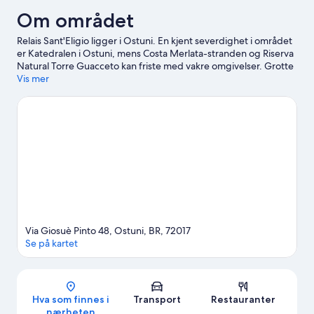
Om området
Relais Sant'Eligio ligger i Ostuni. En kjent severdighet i området
er Katedralen i Ostuni, mens Costa Merlata-stranden og Riserva
Natural Torre Guacceto kan friste med vakre omgivelser. Grotte
di Castellana er et annet anbefalt sted å besøke. Benytt også
Vis mer
sjansen til å bli med på spennende utendørsaktiviteter som turer
til fots eller med sykkel mens du er her.
Se vår reiseguide til
Ostuni
Via Giosuè Pinto 48, Ostuni, BR, 72017
Se på kartet
Kart
Hva som finnes i
Transport
Restauranter
nærheten