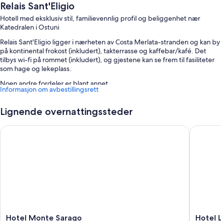
Relais Sant'Eligio
Hotell med eksklusiv stil, familievennlig profil og beliggenhet nær
Katedralen i Ostuni
Relais Sant'Eligio ligger i nærheten av Costa Merlata-stranden og kan by
på kontinental frokost (inkludert), takterrasse og kaffebar/kafé. Det
tilbys wi-fi på rommet (inkludert), og gjestene kan se frem til fasiliteter
som hage og lekeplass.
Noen andre fordeler er blant annet
Informasjon om avbestillingsrett
Selvbetjent parkering (inkludert), betjent parkering (inkludert) og
langtidsparkering (inkludert)
Lignende overnattingssteder
Limousin-/privatbiltjenester, ladestasjon for elbiler og
Hotel Monte Sarago
Hotel La 
hurtigutsjekking
Hurtiginnsjekking, barnepass (mot betaling) og TV i lobbyen
I anmeldelsene fra gjestene skryter mange av beliggenheten
Romfasiliteter
Alle gjesterommene på Relais Sant'Eligio byr på komfort i form av
romservice (døgnet rundt) og arbeidsområder for bærbar PC i tillegg til
fasiliteter som wi-fi (inkludert) og klimaanlegg.
Hotel
Hotel
Hotel Monte Sarago
Hotel 