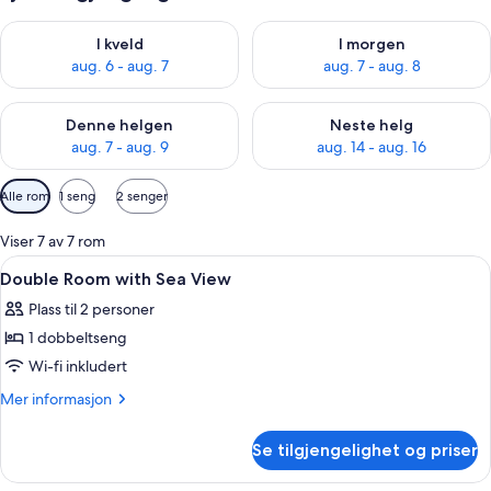
Sjekk tilgjengelighet for i kveld, aug. 6 - aug. 7
Sjekk tilgjengelighet for i mor
I kveld
I morgen
aug. 6 - aug. 7
aug. 7 - aug. 8
Sjekk tilgjengelighet for denne helgen, aug. 7 - aug. 9
Sjekk tilgjengelighet for neste 
Denne helgen
Neste helg
aug. 7 - aug. 9
aug. 14 - aug. 16
Tilgjengelige
Alle rom
1 seng
2 senger
filtre
for
Viser 7 av 7 rom
rom
Åpne
Dundyner, minibar, safe på rommet og
8
Double Room with Sea View
alle
Plass til 2 personer
bildene
1 dobbeltseng
av
Double
Wi-fi inkludert
Room
Mer
Mer informasjon
with
informasjon
om
Sea
Se tilgjengelighet og priser
Double
View
Room