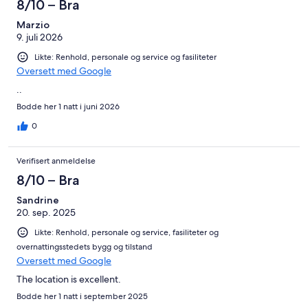
anmeldelser.
8/10 – Bra
234
anmeldelser.
Marzio
9. juli 2026
Likte: Renhold, personale og service og fasiliteter
Oversett med Google
..
Bodde her 1 natt i juni 2026
0
Verifisert anmeldelse
8/10 – Bra
Sandrine
20. sep. 2025
Likte: Renhold, personale og service, fasiliteter og
overnattingsstedets bygg og tilstand
Oversett med Google
The location is excellent.
Bodde her 1 natt i september 2025