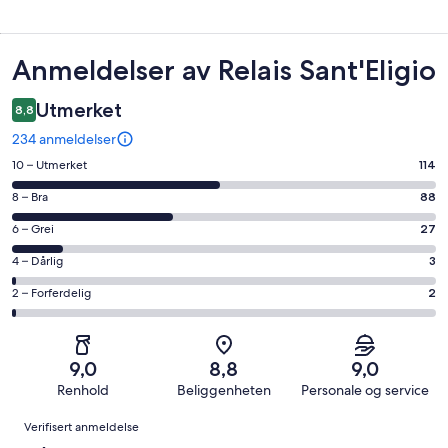
Anmeldelser
Anmeldelser av Relais Sant'Eligio
Utmerket
8,8
234 anmeldelser
Rangering
10 – Utmerket
114
på
Rangering
8 – Bra
88
10
på
−
Rangering
6 – Grei
27
8
Utmerket.
på
−
Rangering
4 – Dårlig
3
114
6
Bra.
på
av
−
Rangering
2 – Forferdelig
2
88
4
totalt
Grei.
på
av
−
234
27
2
totalt
Dårlig.
anmeldelser.
av
−
234
3
9,0
8,8
9,0
totalt
Forferdelig.
anmeldelser.
av
Renhold
Beliggenheten
Personale og service
234
2
totalt
Anmeldelser
anmeldelser.
av
Verifisert anmeldelse
234
totalt