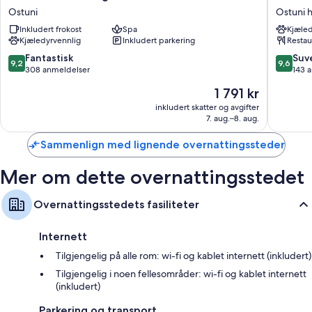
Her er noen ekstra fasiliteter:
Monte
La
Ostuni
Ostuni h
Sarago
Terra
Bad med bidé og badekar eller dusj
Inkludert frokost
Spa
Kjæled
Ostuni
Ostuni
Kjæledyrvennlig
Inkludert parkering
Restau
25 tommers TV med Parabol-TV
historie
9.2
9.6
Fantastisk
Suv
Garderobeskap, daglig rengjøring og skrivebord
9,2
9,6
av
av
308 anmeldelser
143 
10,
10,
Prisen
1 791 kr
Fantastisk,
Suveren
er
308
143
inkludert skatter og avgifter
1 791 kr
7. aug.–8. aug.
anmeldelser
anmelde
Sammenlign med lignende overnattingssteder
Mer om dette overnattingsstedet
Overnattingsstedets fasiliteter
Internett
Tilgjengelig på alle rom: wi-fi og kablet internett (inkludert)
Tilgjengelig i noen fellesområder: wi-fi og kablet internett
(inkludert)
Parkering og transport