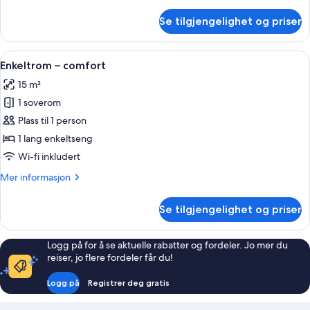
informasjon
om
Se tilgjengelighet og priser
Firemannsrom
Åpne
Enkeltrom – comfort | Dundyner, mini
4
Enkeltrom – comfort
alle
15 m²
bildene
1 soverom
av
Enkeltrom
Plass til 1 person
–
1 lang enkeltseng
comfort
Wi-fi inkludert
Mer
Mer informasjon
informasjon
om
Se tilgjengelighet og priser
Enkeltrom
–
comfort
Logg på for å se aktuelle rabatter og fordeler. Jo mer du
reiser, jo flere fordeler får du!
Logg på
Registrer deg gratis