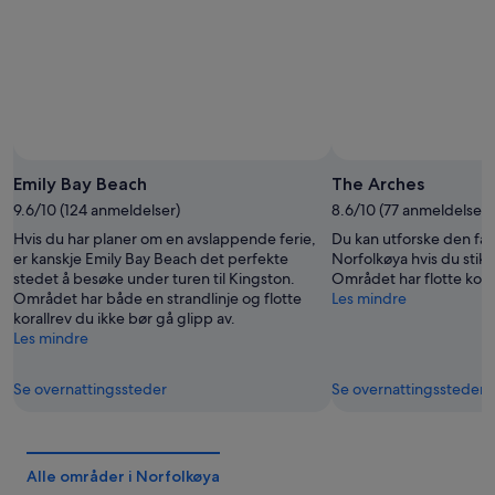
Emily Bay Beach
The Arches
9.6/10 (124 anmeldelser)
8.6/10 (77 anmeldelser)
Hvis du har planer om en avslappende ferie,
Du kan utforske den fasc
er kanskje Emily Bay Beach det perfekte
Norfolkøya hvis du stik
stedet å besøke under turen til Kingston.
Området har flotte kora
Området har både en strandlinje og flotte
Les mindre
korallrev du ikke bør gå glipp av.
Les mindre
Se overnattingssteder
Se overnattingssteder
Alle områder i Norfolkøya