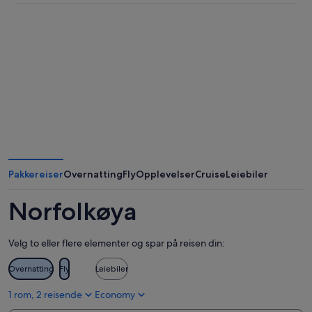
Pakkereiser
Overnatting
Fly
Opplevelser
Cruise
Leiebiler
Norfolkøya
Velg to eller flere elementer og spar på reisen din:
Overnatting
Fly
Leiebiler
1 rom, 2 reisende
Economy