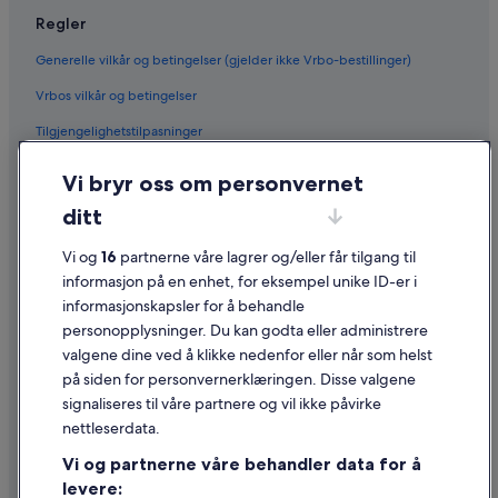
Regler
Generelle vilkår og betingelser (gjelder ikke Vrbo-bestillinger)
Vrbos vilkår og betingelser
Tilgjengelighetstilpasninger
Personvern
Vi bryr oss om personvernet
Informasjonskapsler
ditt
Generelle vilkår for bruk av nettstedet
Vi og
16
partnerne våre lagrer og/eller får tilgang til
Juridisk informasjon / kontakt oss
informasjon på en enhet, for eksempel unike ID-er i
informasjonskapsler for å behandle
Retningslinjer for innhold og rapportering av innhold
personopplysninger. Du kan godta eller administrere
valgene dine ved å klikke nedenfor eller når som helst
Hjelp
på siden for personvernerklæringen. Disse valgene
Kontakt oss
signaliseres til våre partnere og vil ikke påvirke
nettleserdata.
Avbestille eller endre bestillingen
Vi og partnerne våre behandler data for å
Refusjonsprosessen og tidsrammer for refusjon
levere: