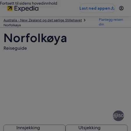
Fortsett til sidens hovedinnhold
Last ned appen
Planlegg reisen
Australia - New Zealand og det sørlige Stillehavet
din
Norfolkøya
Norfolkøya
Reiseguide
Bilder
av
Norfolkøya
50
Innsjekking
Utsjekking