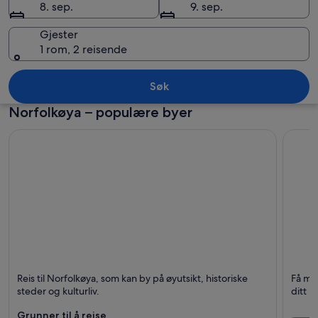
8. sep.
9. sep.
Gjester
1 rom, 2 reisende
Norfolkøya
Søk
Norfolkøya – populære byer
Norfolkøya
Phillip
Reis til Norfolkøya, som kan by på øyutsikt, historiske
Få me
Kjent for Øyer, Historisk og Båtturer
steder og kulturliv.
ditt b
Grunner til å reise