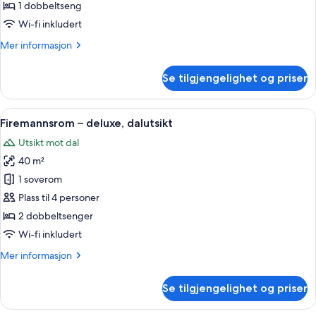
deluxe,
1 dobbeltseng
dalutsikt
Wi-fi inkludert
Mer
Mer informasjon
informasjon
om
Se tilgjengelighet og priser
Dobbeltrom
–
deluxe,
Åpne
Firemannsrom – deluxe, dalutsikt | Skr
4
dalutsikt
Firemannsrom – deluxe, dalutsikt
alle
Utsikt mot dal
bildene
40 m²
av
Firemannsrom
1 soverom
–
Plass til 4 personer
deluxe,
2 dobbeltsenger
dalutsikt
Wi-fi inkludert
Mer
Mer informasjon
informasjon
om
Se tilgjengelighet og priser
Firemannsrom
–