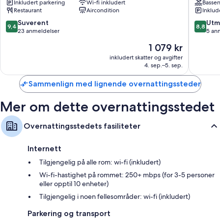
Inkludert parkering
Wi-fi inkludert
Basse
Restaurant
Aircondition
Inklud
9.4
8.8
Suverent
Utm
9,4
8,8
av
av
23 anmeldelser
5 an
10,
10,
Prisen
1 079 kr
Suverent,
Utmerke
er
23
5
inkludert skatter og avgifter
1 079 kr
4. sep.–5. sep.
anmeldelser
anmelde
Sammenlign med lignende overnattingssteder
Mer om dette overnattingsstedet
Overnattingsstedets fasiliteter
Internett
Tilgjengelig på alle rom: wi-fi (inkludert)
Wi-fi-hastighet på rommet: 250+ mbps (for 3-5 personer
eller opptil 10 enheter)
Tilgjengelig i noen fellesområder: wi-fi (inkludert)
Parkering og transport