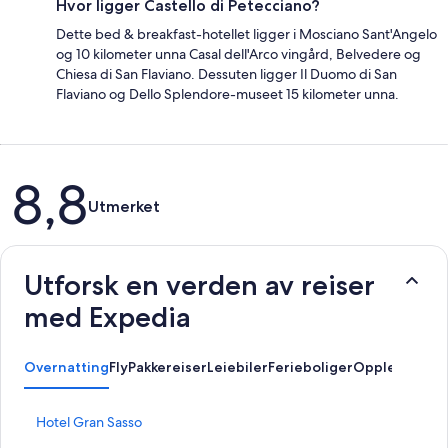
Hvor ligger Castello di Petecciano?
Dette bed & breakfast-hotellet ligger i Mosciano Sant'Angelo
og 10 kilometer unna Casal dell'Arco vingård, Belvedere og
Chiesa di San Flaviano. Dessuten ligger Il Duomo di San
Flaviano og Dello Splendore-museet 15 kilometer unna.
Anmeldelser
8,8
Utmerket
Utforsk en verden av reiser
med Expedia
Overnatting
Fly
Pakkereiser
Leiebiler
Ferieboliger
Opplevelser
L
Hotel Gran Sasso
i