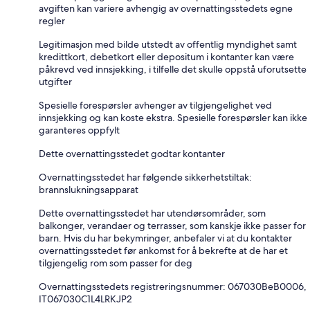
avgiften kan variere avhengig av overnattingsstedets egne
regler
Legitimasjon med bilde utstedt av offentlig myndighet samt
kredittkort, debetkort eller depositum i kontanter kan være
påkrevd ved innsjekking, i tilfelle det skulle oppstå uforutsette
utgifter
Spesielle forespørsler avhenger av tilgjengelighet ved
innsjekking og kan koste ekstra. Spesielle forespørsler kan ikke
garanteres oppfylt
Dette overnattingsstedet godtar kontanter
Overnattingsstedet har følgende sikkerhetstiltak:
brannslukningsapparat
Dette overnattingsstedet har utendørsområder, som
balkonger, verandaer og terrasser, som kanskje ikke passer for
barn. Hvis du har bekymringer, anbefaler vi at du kontakter
overnattingsstedet før ankomst for å bekrefte at de har et
tilgjengelig rom som passer for deg
Overnattingsstedets registreringsnummer: 067030BeB0006,
IT067030C1L4LRKJP2