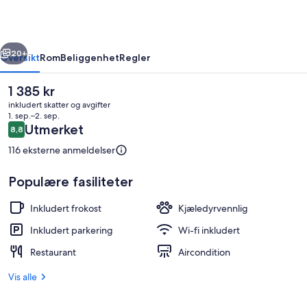
rige
Neste
20+
Oversikt
Rom
Beliggenhet
Regler
Den
1 385 kr
nåværende
inkludert skatter og avgifter
prisen
1. sep.–2. sep.
er
Anmeldelser
Utmerket
8,8
8,8 av 10 –
1 385 kr
116 eksterne anmeldelser
Populære fasiliteter
Eksteriør
Inkludert frokost
Kjæledyrvennlig
Inkludert parkering
Wi-fi inkludert
Restaurant
Aircondition
Vis alle