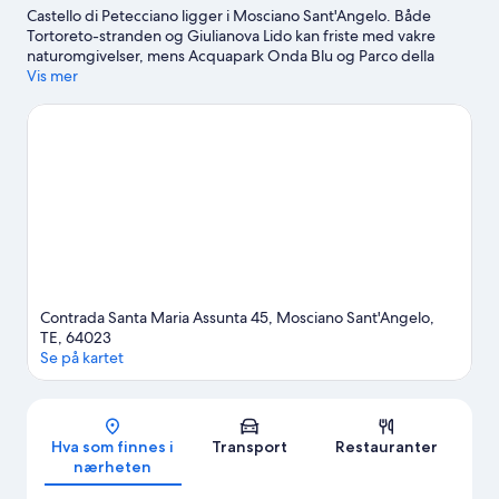
Castello di Petecciano ligger i Mosciano Sant'Angelo. Både
Tortoreto-stranden og Giulianova Lido kan friste med vakre
naturomgivelser, mens Acquapark Onda Blu og Parco della
Scienza er noen av attraksjonene i området. Er du på utkikk etter
Vis mer
et arrangement eller en kamp mens du er i byen, kan du se om
det skjer noe spennende på Gaetano Bonolis Stadion eller
PalaScapriano.
Se vår reiseguide til Mosciano Sant'Angelo
Se flere bed and breakfast i Mosciano Sant'Angelo
Contrada Santa Maria Assunta 45, Mosciano Sant'Angelo,
TE, 64023
Se på kartet
Kart
Hva som finnes i
Transport
Restauranter
nærheten