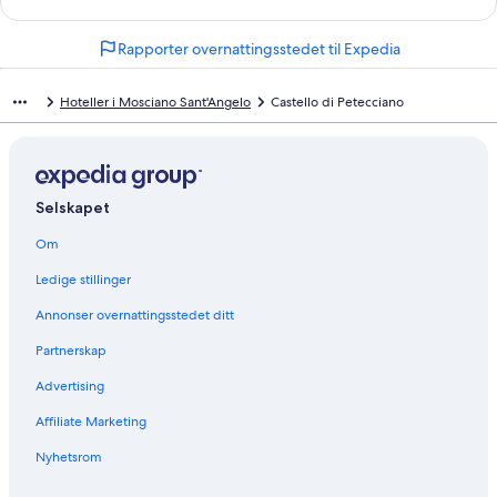
n
k
Rapporter overnattingsstedet til Expedia
s
o
m
Hoteller i Mosciano Sant'Angelo
Castello di Petecciano
å
p
n
e
r
Selskapet
d
e
Om
n
n
Ledige stillinger
e
s
Annonser overnattingsstedet ditt
i
d
Partnerskap
e
Advertising
n
:
Affiliate Marketing
H
o
Nyhetsrom
t
e