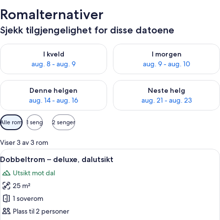
Romalternativer
Sjekk tilgjengelighet for disse datoene
Sjekk tilgjengelighet for i kveld, aug. 8 - aug. 9
Sjekk tilgjengelighet for i mor
I kveld
I morgen
aug. 8 - aug. 9
aug. 9 - aug. 10
Sjekk tilgjengelighet for denne helgen, aug. 14 - aug. 16
Sjekk tilgjengelighet for neste
Denne helgen
Neste helg
aug. 14 - aug. 16
aug. 21 - aug. 23
Tilgjengelige
Alle rom
1 seng
2 senger
filtre
for
Viser 3 av 3 rom
rom
Åpne
Dobbeltrom – deluxe, dalutsikt | Skriv
4
Dobbeltrom – deluxe, dalutsikt
alle
Utsikt mot dal
bildene
25 m²
av
Dobbeltrom
1 soverom
–
Plass til 2 personer