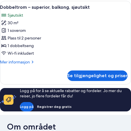
deluxe,
Åpne
Dobbeltrom – superior, balkong, sjøuts
4
dalutsikt
Dobbeltrom – superior, balkong, sjøutsikt
alle
Sjøutsikt
bildene
30 m²
av
Dobbeltrom
1 soverom
–
Plass til 2 personer
superior,
1 dobbeltseng
balkong,
Wi-fi inkludert
sjøutsikt
Mer
Mer informasjon
informasjon
om
Se tilgjengelighet og priser
Dobbeltrom
–
superior,
Logg på for å se aktuelle rabatter og fordeler. Jo mer du
balkong,
reiser, jo flere fordeler får du!
sjøutsikt
Logg på
Registrer deg gratis
Om området