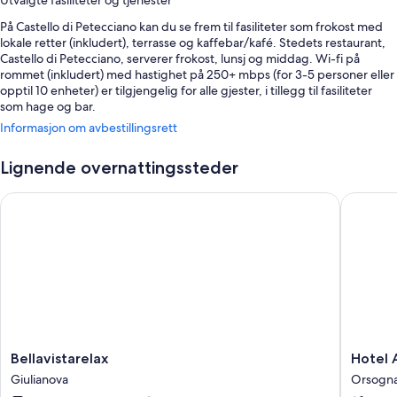
Utvalgte fasiliteter og tjenester
På Castello di Petecciano kan du se frem til fasiliteter som frokost med
lokale retter (inkludert), terrasse og kaffebar/kafé. Stedets restaurant,
Castello di Petecciano, serverer frokost, lunsj og middag. Wi-fi på
rommet (inkludert) med hastighet på 250+ mbps (for 3-5 personer eller
opptil 10 enheter) er tilgjengelig for alle gjester, i tillegg til fasiliteter
som hage og bar.
Informasjon om avbestillingsrett
Dette bed & breakfast-hotellet kan også friste med fordeler som
Selvbetjent parkering (inkludert)
Lignende overnattingssteder
Hagemøbler og døgnåpen resepsjon
Bellavistarelax
Hotel Al
Romfasiliteter
Alle gjesterommene på Castello di Petecciano kan skilte med fordeler i
form av arbeidsområder for bærbar PC og klimaanlegg i tillegg til
fasiliteter som wi-fi (inkludert).
Her er noen ekstra romfasiliteter:
Bad med dusj og bidé
Garderobeskap, balkong og mini-kjøleskap
Bellavistarelax
Hotel
Bellavistarelax
Hotel 
Giulianova
Altamira
Giulianova
Orsogn
Orsogn