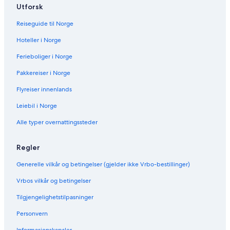
l
Utforsk
G
r
Reiseguide til Norge
a
Hoteller i Norge
n
S
Ferieboliger i Norge
a
s
Pakkereiser i Norge
s
o
Flyreiser innenlands
Leiebil i Norge
Alle typer overnattingssteder
Regler
Generelle vilkår og betingelser (gjelder ikke Vrbo-bestillinger)
Vrbos vilkår og betingelser
Tilgjengelighetstilpasninger
Personvern
Informasjonskapsler