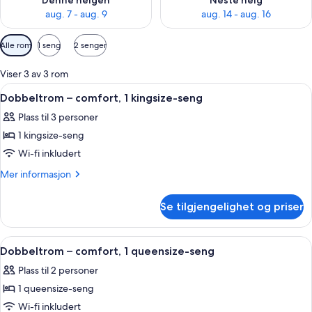
Denne helgen
Neste helg
aug. 7 - aug. 9
aug. 14 - aug. 16
Tilgjengelige
Alle rom
1 seng
2 senger
filtre
for
Viser 3 av 3 rom
rom
Åpne
Dobbeltrom – comfort, 1 kingsize-sen
1
Dobbeltrom – comfort, 1 kingsize-seng
alle
Plass til 3 personer
bildene
1 kingsize-seng
av
Dobbeltrom
Wi-fi inkludert
–
Mer
Mer informasjon
comfort,
informasjon
om
1
Se tilgjengelighet og priser
Dobbeltrom
kingsize-
–
seng
comfort,
Åpne
Dobbeltrom – comfort, 1 queensize-se
2
1
Dobbeltrom – comfort, 1 queensize-seng
alle
kingsize-
Plass til 2 personer
seng
bildene
1 queensize-seng
av
Dobbeltrom
Wi-fi inkludert