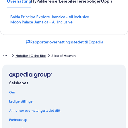
Overnatting
Fly
Pakkereiser
Leiebiler
Ferieboliger
Opplevelser
L
Bahia Principe Explore Jamaica - All Inclusive
i
L
Moon Palace Jamaica – All Inclusive
n
i
k
n
s
k
Rapporter overnattingsstedet til Expedia
o
s
m
o
å
m
Hoteller i Ocho Ríos
Slice of Heaven
p
å
n
p
e
n
r
e
d
r
Selskapet
e
d
n
e
Om
n
n
e
n
Ledige stillinger
s
e
i
s
Annonser overnattingsstedet ditt
d
i
e
d
Partnerskap
n
e