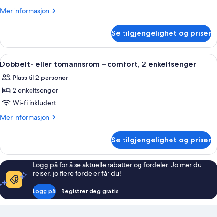
–
Mer
Mer informasjon
comfort,
informasjon
om
1
Se tilgjengelighet og priser
Dobbeltrom
queensize-
–
seng
comfort,
Åpne
Dobbelt- eller tomannsrom – comfort, 
2
1
Dobbelt- eller tomannsrom – comfort, 2 enkeltsenger
alle
queensize-
Plass til 2 personer
seng
bildene
2 enkeltsenger
av
Dobbelt-
Wi-fi inkludert
eller
Mer
Mer informasjon
tomannsrom
informasjon
om
–
Se tilgjengelighet og priser
Dobbelt-
comfort,
eller
2
tomannsrom
Logg på for å se aktuelle rabatter og fordeler. Jo mer du
enkeltsenger
–
reiser, jo flere fordeler får du!
comfort,
2
Logg på
Registrer deg gratis
enkeltsenger