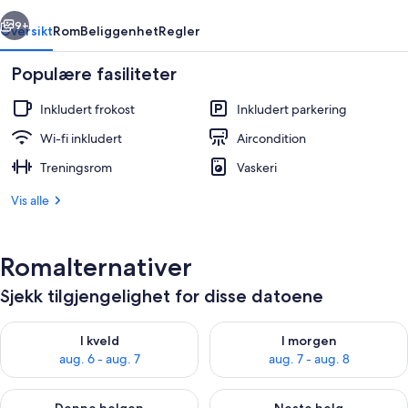
rige
Neste
9+
Oversikt
Rom
Beliggenhet
Regler
Populære fasiliteter
Inkludert frokost
Inkludert parkering
Wi-fi inkludert
Aircondition
Treningsrom
Vaskeri
Vis alle
Innvendig
Romalternativer
Sjekk tilgjengelighet for disse datoene
Sjekk tilgjengelighet for i kveld, aug. 6 - aug. 7
Sjekk tilgjengelighet for i mor
I kveld
I morgen
aug. 6 - aug. 7
aug. 7 - aug. 8
Sjekk tilgjengelighet for denne helgen, aug. 7 - aug. 9
Sjekk tilgjengelighet for neste 