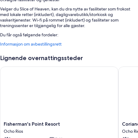
Velger du Slice of Heaven, kan du dra nytte av fasiliteter som frokost
med lokale retter (inkludert), dagligvarebutikk/storkiosk og
vaskeritjenester. Wi-fi på rommet (inkludert) og fasiliteter som
treningssenter er tilgjengelig for alle gjester.
Du får også følgende fordeler:
Informasjon om avbestillingsrett
Selvbetjent parkering (inkludert)
TV i lobbyen, vanndispenser og bryllupstjenester
Lignende overnattingssteder
Romfasiliteter
Fisherman's Point Resort
Coriander
Alle gjesterommene på Slice of Heaven byr på komfort i form av
klimaanlegg og eget spiseområde samt fasiliteter som wi-fi (inkludert).
Her ser du noen flere fasiliteter:
Privat hage og eget spiseområde
Felleskjøkken, kabel-TV og takvifte
Fisherman's
Coriand
Fisherman's Point Resort
Coriand
Point
Villa
Ocho Rios
Ocho Ri
Resort
Ocho