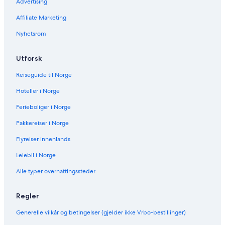
Advertising
:
n
B
:
Affiliate Marketing
a
M
h
o
Nyhetsrom
i
o
a
n
P
P
Utforsk
r
a
i
l
Reiseguide til Norge
n
a
Hoteller i Norge
c
c
i
e
Ferieboliger i Norge
p
J
e
a
Pakkereiser i Norge
E
m
x
a
Flyreiser innenlands
p
i
Leiebil i Norge
l
c
o
a
Alle typer overnattingssteder
r
–
e
A
J
l
Regler
a
l
m
I
Generelle vilkår og betingelser (gjelder ikke Vrbo-bestillinger)
a
n