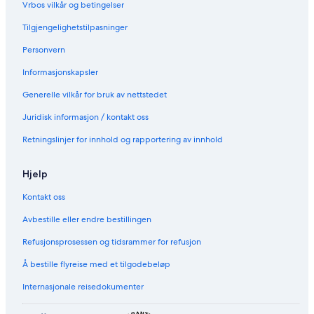
i
c
Vrbos vilkår og betingelser
c
l
Tilgjengelighetstilpasninger
a
u
-
s
Personvern
A
i
l
v
Informasjonskapsler
l
e
I
Generelle vilkår for bruk av nettstedet
n
Juridisk informasjon / kontakt oss
c
l
Retningslinjer for innhold og rapportering av innhold
u
s
i
Hjelp
v
e
Kontakt oss
Avbestille eller endre bestillingen
Refusjonsprosessen og tidsrammer for refusjon
Å bestille flyreise med et tilgodebeløp
Internasjonale reisedokumenter