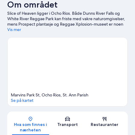
Om området
Slice of Heaven ligger i Ocho Ríos. Både Dunns River Falls og
White River Reggae Park kan friste med vakre naturomgivelser,
mens Prospect plantasje og Reggae Xplosion-museet er noen
av attraksjonene i området. Shaw Park botaniske hage og
Vis mer
Jamaican Bobsled Rollercoaster er også verdt et besøk.
Se vår
reiseguide til Ocho Ríos
Se flere bed and breakfast i Ocho Ríos
Marvins Park St, Ocho Rios, St. Ann Parish
Se på kartet
Kart
Hva som finnes i
Transport
Restauranter
nærheten