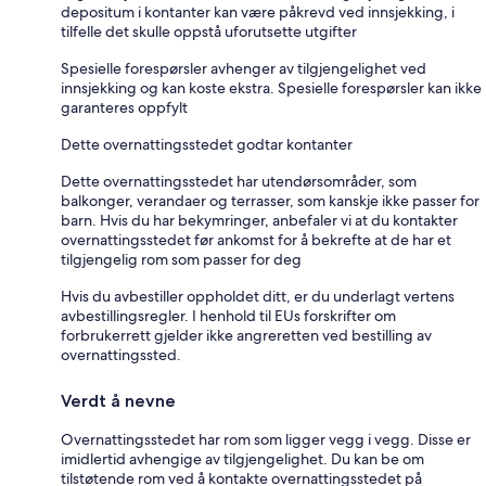
depositum i kontanter kan være påkrevd ved innsjekking, i
tilfelle det skulle oppstå uforutsette utgifter
Spesielle forespørsler avhenger av tilgjengelighet ved
innsjekking og kan koste ekstra. Spesielle forespørsler kan ikke
garanteres oppfylt
Dette overnattingsstedet godtar kontanter
Dette overnattingsstedet har utendørsområder, som
balkonger, verandaer og terrasser, som kanskje ikke passer for
barn. Hvis du har bekymringer, anbefaler vi at du kontakter
overnattingsstedet før ankomst for å bekrefte at de har et
tilgjengelig rom som passer for deg
Hvis du avbestiller oppholdet ditt, er du underlagt vertens
avbestillingsregler. I henhold til EUs forskrifter om
forbrukerrett gjelder ikke angreretten ved bestilling av
overnattingssted.
Verdt å nevne
Overnattingsstedet har rom som ligger vegg i vegg. Disse er
imidlertid avhengige av tilgjengelighet. Du kan be om
tilstøtende rom ved å kontakte overnattingsstedet på