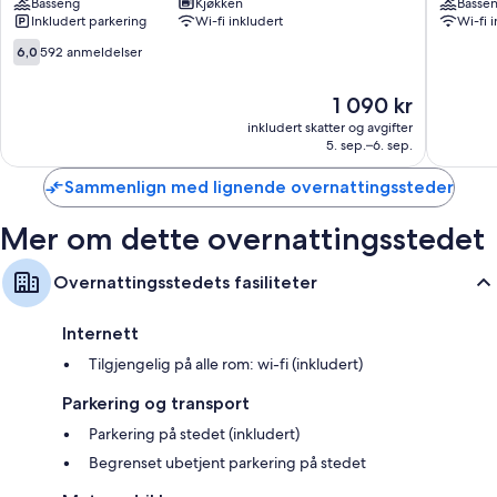
Basseng
Kjøkken
Basse
Ocho
Rios
Inkludert parkering
Wi-fi inkludert
Wi-fi 
Rios
6.0
6,0
592 anmeldelser
av
10,
Prisen
1 090 kr
592
er
anmeldelser
inkludert skatter og avgifter
1 090 kr
5. sep.–6. sep.
Sammenlign med lignende overnattingssteder
Mer om dette overnattingsstedet
Overnattingsstedets fasiliteter
Internett
Tilgjengelig på alle rom: wi-fi (inkludert)
Parkering og transport
Parkering på stedet (inkludert)
Begrenset ubetjent parkering på stedet