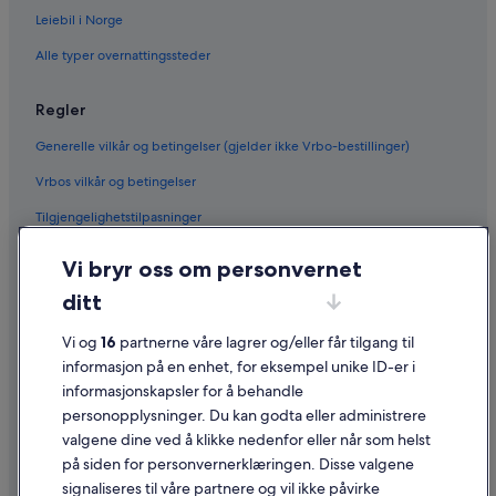
Leiebil i Norge
Alle typer overnattingssteder
Regler
Generelle vilkår og betingelser (gjelder ikke Vrbo-bestillinger)
Vrbos vilkår og betingelser
Tilgjengelighetstilpasninger
Personvern
Vi bryr oss om personvernet
Informasjonskapsler
ditt
Generelle vilkår for bruk av nettstedet
Vi og
16
partnerne våre lagrer og/eller får tilgang til
Juridisk informasjon / kontakt oss
informasjon på en enhet, for eksempel unike ID-er i
informasjonskapsler for å behandle
Retningslinjer for innhold og rapportering av innhold
personopplysninger. Du kan godta eller administrere
valgene dine ved å klikke nedenfor eller når som helst
Hjelp
på siden for personvernerklæringen. Disse valgene
Kontakt oss
signaliseres til våre partnere og vil ikke påvirke