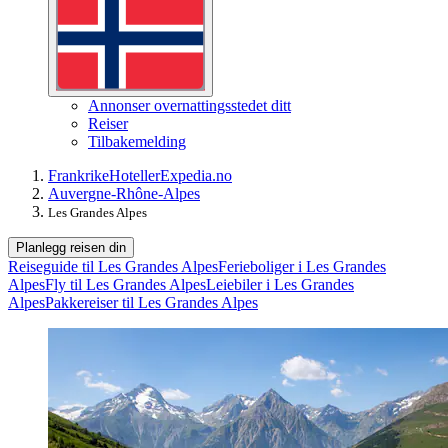
Annonser overnattingsstedet ditt
Reiser
Tilbakemelding
Frankrike
Hoteller
Expedia.no
Auvergne-Rhône-Alpes
Les Grandes Alpes
Planlegg reisen din
Reiseguide til Les Grandes Alpes
Ferieboliger i Les Grandes
Alpes
Fly til Les Grandes Alpes
Leiebiler i Les Grandes
Alpes
Pakkereiser til Les Grandes Alpes