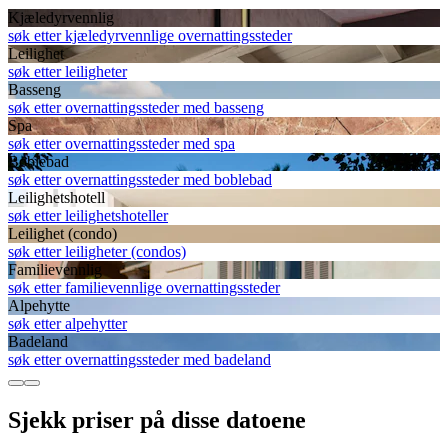
Kjæledyrvennlig
søk etter kjæledyrvennlige overnattingssteder
Leilighet
søk etter leiligheter
Basseng
søk etter overnattingssteder med basseng
Spa
søk etter overnattingssteder med spa
Boblebad
søk etter overnattingssteder med boblebad
Leilighetshotell
søk etter leilighetshoteller
Leilighet (condo)
søk etter leiligheter (condos)
Familievennlig
søk etter familievennlige overnattingssteder
Alpehytte
søk etter alpehytter
Badeland
søk etter overnattingssteder med badeland
Sjekk priser på disse datoene