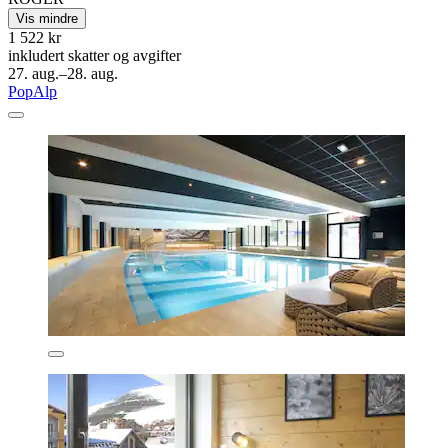
Vis mindre
1 522 kr
inkludert skatter og avgifter
27. aug.–28. aug.
PopAlp