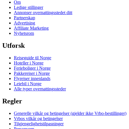
Om
Ledige stillinger
Annonser overnattingsstedet ditt
Partnerskap
Advertising
Affiliate Marketing
Nyhetsrom
Utforsk
Reiseguide til Norge
Hoteller i Norge
Ferieboliger i Norge
Pakkereiser i Norge
Flyreiser innenlands
Leiebil i Norge
Alle typer overnattingssteder
Regler
Generelle vilkår og betingelser (gjelder ikke Vrbo-bestillinger)
Vrbos vilkår og betingelser
Tilgjengelighetstilpasninger
Personvern