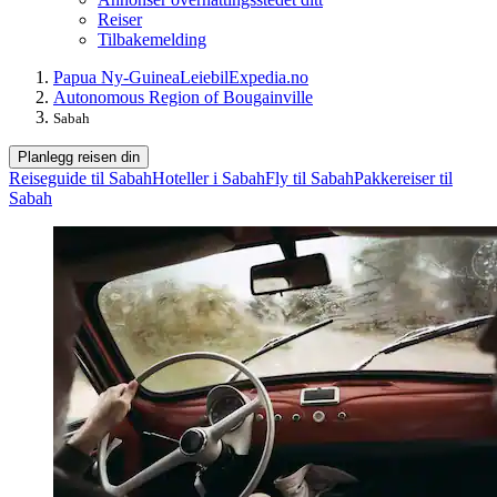
Reiser
Tilbakemelding
Papua Ny-Guinea
Leiebil
Expedia.no
Autonomous Region of Bougainville
Sabah
Planlegg reisen din
Reiseguide til Sabah
Hoteller i Sabah
Fly til Sabah
Pakkereiser til
Sabah