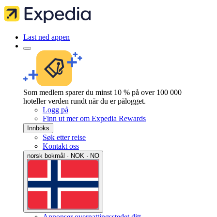
Last ned appen
Som medlem sparer du minst 10 % på over 100 000
hoteller verden rundt når du er pålogget.
Logg på
Finn ut mer om Expedia Rewards
Innboks
Søk etter reise
Kontakt oss
norsk bokmål · NOK · NO
Annonser overnattingsstedet ditt