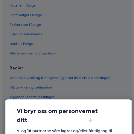
Hoteller i Norge
Ferieboliger i Norge
Pakkereiser i Norge
Flyreiser innenlands
Leiebil i Norge
Alle typer overnattingssteder
Regler
Generelle vilkår og betingelser (gjelder ikke Vrbo-bestillinger)
Vrbos vilkår og betingelser
Tilgjengelighetstilpasninger
Personvern
Vi bryr oss om personvernet
Informasjonskapsler
ditt
Generelle vilkår for bruk av nettstedet
Vi og
16
partnerne våre lagrer og/eller får tilgang til