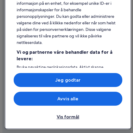
Juridisk informasjon / kontakt oss
informasjon på en enhet, for eksempel unike ID-er i
informasjonskapsler for å behandle
Retningslinjer for innhold og rapportering av innhold
personopplysninger. Du kan godta eller administrere
valgene dine ved å klikke nedenfor eller når som helst
Hjelp
på siden for personvernerklæringen. Disse valgene
Kontakt oss
signaliseres til våre partnere og vil ikke påvirke
nettleserdata.
Avbestille eller endre bestillingen
Vi og partnerne våre behandler data for å
Refusjonsprosessen og tidsrammer for refusjon
levere:
Å bestille flyreise med et tilgodebeløp
Bruke nøyaktige geolokasjonsdata. Aktivt skanne
enhetsegenskaper for identifikasjon. Lagre og/eller få
Internasjonale reisedokumenter
tilgang til informasjon på en enhet. Personlig tilpasset
Jeg godtar
annonsering og innhold, annonsering- og
innholdsmåling, publikumsundersøkelser og
tjenesteutvikling.
Avvis alle
Liste over partnere (leverandører)
© 2026 Expedia, Inc., et Expedia Group-selskap. Med enerett. Expedia
og flylogoen er varemerker eller registrerte varemerker som tilhører
Expedia, Inc.
Vis formål