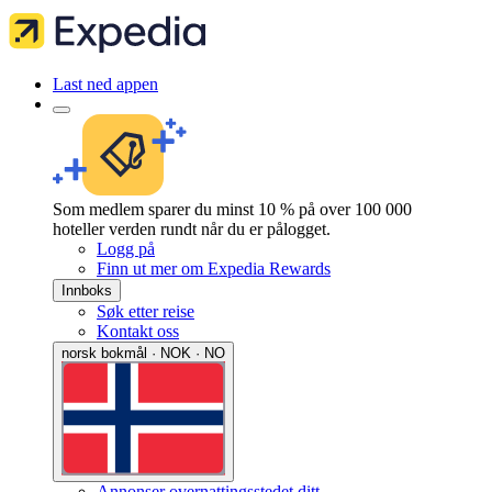
Last ned appen
Som medlem sparer du minst 10 % på over 100 000
hoteller verden rundt når du er pålogget.
Logg på
Finn ut mer om Expedia Rewards
Innboks
Søk etter reise
Kontakt oss
norsk bokmål · NOK · NO
Annonser overnattingsstedet ditt