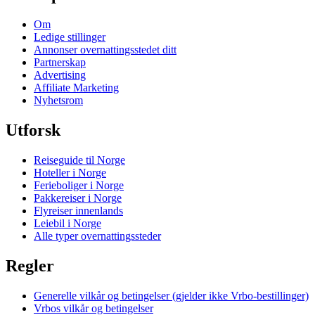
Om
Ledige stillinger
Annonser overnattingsstedet ditt
Partnerskap
Advertising
Affiliate Marketing
Nyhetsrom
Utforsk
Reiseguide til Norge
Hoteller i Norge
Ferieboliger i Norge
Pakkereiser i Norge
Flyreiser innenlands
Leiebil i Norge
Alle typer overnattingssteder
Regler
Generelle vilkår og betingelser (gjelder ikke Vrbo-bestillinger)
Vrbos vilkår og betingelser