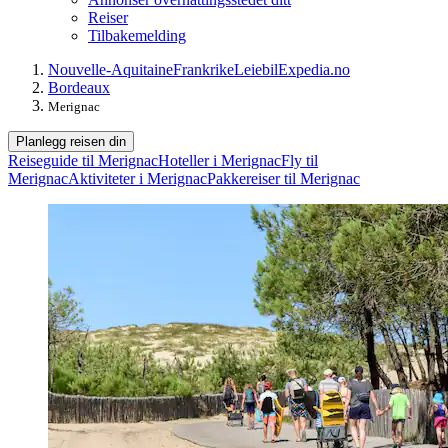
Reiser
Tilbakemelding
Nouvelle-Aquitaine
Frankrike
Leiebil
Expedia.no
Bordeaux
Merignac
Planlegg reisen din
Reiseguide til Merignac
Hoteller i Merignac
Fly til
Merignac
Aktiviteter i Merignac
Pakkereiser til Merignac