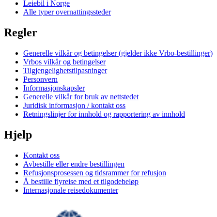
Leiebil i Norge
Alle typer overnattingssteder
Regler
Generelle vilkår og betingelser (gjelder ikke Vrbo-bestillinger)
Vrbos vilkår og betingelser
Tilgjengelighetstilpasninger
Personvern
Informasjonskapsler
Generelle vilkår for bruk av nettstedet
Juridisk informasjon / kontakt oss
Retningslinjer for innhold og rapportering av innhold
Hjelp
Kontakt oss
Avbestille eller endre bestillingen
Refusjonsprosessen og tidsrammer for refusjon
Å bestille flyreise med et tilgodebeløp
Internasjonale reisedokumenter