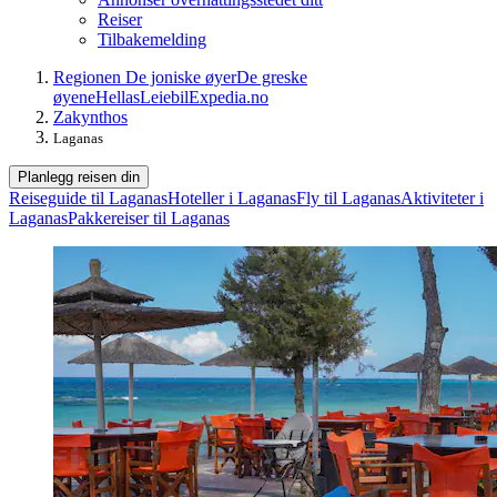
Reiser
Tilbakemelding
Regionen De joniske øyer
De greske
øyene
Hellas
Leiebil
Expedia.no
Zakynthos
Laganas
Planlegg reisen din
Reiseguide til Laganas
Hoteller i Laganas
Fly til Laganas
Aktiviteter i
Laganas
Pakkereiser til Laganas