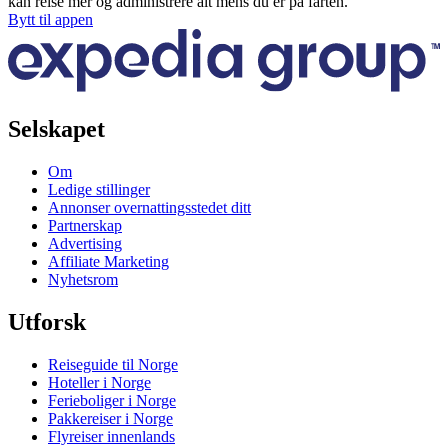
kan reise mer og administrere alt mens du er på farten.
Bytt til appen
Selskapet
Om
Ledige stillinger
Annonser overnattingsstedet ditt
Partnerskap
Advertising
Affiliate Marketing
Nyhetsrom
Utforsk
Reiseguide til Norge
Hoteller i Norge
Ferieboliger i Norge
Pakkereiser i Norge
Flyreiser innenlands