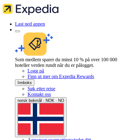
Last ned appen
Som medlem sparer du minst 10 % på over 100 000
hoteller verden rundt når du er pålogget.
Logg på
Finn ut mer om Expedia Rewards
Innboks
Søk etter reise
Kontakt oss
norsk bokmål · NOK · NO
Annonser overnattingsstedet ditt