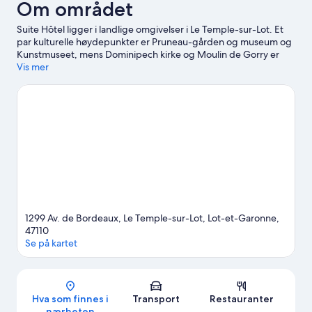
Om området
Suite Hôtel ligger i landlige omgivelser i Le Temple-sur-Lot. Et
par kulturelle høydepunkter er Pruneau-gården og museum og
Kunstmuseet, mens Dominipech kirke og Moulin de Gorry er
noen av landemerkene i området. Liljehagen og Vertigo Park
Vis mer
Fornøyelsessenter er også verdt et besøk.
Se vår reiseguide til
Le Temple-sur-Lot
1299 Av. de Bordeaux, Le Temple-sur-Lot, Lot-et-Garonne,
47110
Se på kartet
Kart
Hva som finnes i
Transport
Restauranter
nærheten