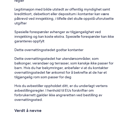
regler
Legitimasjon med bilde utstedt av offentlig myndighet samt
kredittkort, debetkort eller depositum i kontanter kan være
påkrevd ved innsjekking, i tilfelle det skulle oppstå uforutsette
utgifter
Spesielle forespørsler avhenger av tilgjengelighet ved
innsjekking og kan koste ekstra. Spesielle forespørsler kan ikke
garanteres oppfylt
Dette overnattingsstedet godtar kontanter
Dette overnattingsstedet har utendørsområder, som
balkonger, verandaer og terrasser, som kanskje ikke passer for
barn. Hvis du har bekymringer, anbefaler vi at du kontakter
overnattingsstedet før ankomst for å bekrefte at de har et
tilgjengelig rom som passer for deg
Hvis du avbestiller oppholdet ditt, er du underlagt vertens
avbestillingsregler. I henhold til EUs forskrifter om
forbrukerrett gjelder ikke angreretten ved bestilling av
overnattingssted.
Verdt å nevne