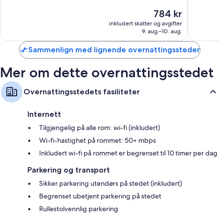
10,
10,
Prisen
784 kr
Fantastisk,
Suveren
er
272
127
inkludert skatter og avgifter
784 kr
9. aug.–10. aug.
anmeldelser
anmelde
Sammenlign med lignende overnattingssteder
Mer om dette overnattingsstedet
Overnattingsstedets fasiliteter
Internett
Tilgjengelig på alle rom: wi-fi (inkludert)
Wi-fi-hastighet på rommet: 50+ mbps
Inkludert wi-fi på rommet er begrenset til 10 timer per dag
Parkering og transport
Sikker parkering utendørs på stedet (inkludert)
Begrenset ubetjent parkering på stedet
Rullestolvennlig parkering