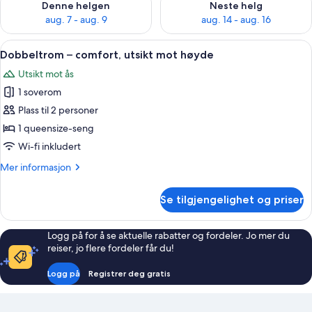
Denne helgen
Neste helg
aug. 7 - aug. 9
aug. 14 - aug. 16
Åpne
Dobbeltrom – comfort, utsikt mot høyd
5
Dobbeltrom – comfort, utsikt mot høyde
alle
Utsikt mot ås
bildene
1 soverom
av
Dobbeltrom
Plass til 2 personer
–
1 queensize-seng
comfort,
Wi-fi inkludert
utsikt
Mer
Mer informasjon
mot
informasjon
høyde
om
Se tilgjengelighet og priser
Dobbeltrom
–
comfort,
Logg på for å se aktuelle rabatter og fordeler. Jo mer du
utsikt
reiser, jo flere fordeler får du!
mot
høyde
Logg på
Registrer deg gratis