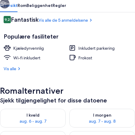
5+
Oversikt
Rom
Beliggenhet
Regler
Anmeldelser
Fantastisk
9,2
Vis alle de 5 anmeldelsene
9,2 av 10 –
Populære fasiliteter
Kjæledyrvennlig
Inkludert parkering
Wi-fi inkludert
Frokost
Vis alle
Wi-fi (inkludert)
Romalternativer
Sjekk tilgjengelighet for disse datoene
Sjekk tilgjengelighet for i kveld, aug. 6 - aug. 7
Sjekk tilgjengelighet for i mor
I kveld
I morgen
aug. 6 - aug. 7
aug. 7 - aug. 8
Sjekk tilgjengelighet for denne helgen, aug. 7 - aug. 9
Sjekk tilgjengelighet for neste 