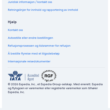
Juridisk informasjon / kontakt oss
g
n
v
c
,
S
i
a
g
a
h
W
l
n
Retningslinjer for innhold og rapportering av innhold
r
v
c
c
I
e
g
d
i
y
o
F
e
s
e
e
,
u
I
p
w
Hjelp
n
w
c
n
,
s
i
s
o
t
p
6
t
Kontakt oss
-
m
r
r
h
p
f
y
i
a
Avbestille eller endre bestillingen
r
o
s
v
p
Refusjonsprosessen og tidsrammer for refusjon
i
r
i
a
r
v
t
d
t
i
Å bestille flyreise med et tilgodebeløp
a
a
e
e
v
t
n
p
a
Internasjonale reisedokumenter
e
d
o
t
p
s
o
e
o
e
l
p
o
r
,
o
l
v
T
o
© 2026 Expedia, Inc., et Expedia Group-selskap. Med enerett. Expedia
&
i
V
l
og flylogoen er varemerker eller registrerte varemerker som tilhører
g
c
,
Expedia, Inc.
y
e
t
m
e
r
r