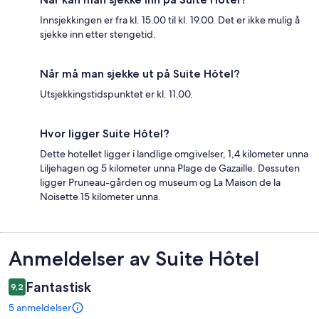
Innsjekkingen er fra kl. 15.00 til kl. 19.00. Det er ikke mulig å
sjekke inn etter stengetid.
Når må man sjekke ut på Suite Hôtel?
Utsjekkingstidspunktet er kl. 11.00.
Hvor ligger Suite Hôtel?
Dette hotellet ligger i landlige omgivelser, 1,4 kilometer unna
Liljehagen og 5 kilometer unna Plage de Gazaille. Dessuten
ligger Pruneau-gården og museum og La Maison de la
Noisette 15 kilometer unna.
Anmeldelser
Anmeldelser av Suite Hôtel
Fantastisk
9,2
5 anmeldelser