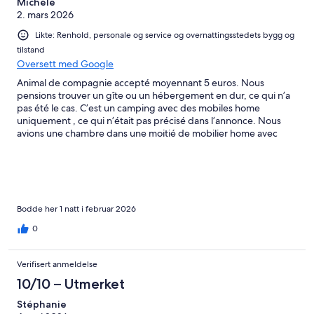
Michele
2. mars 2026
Likte: Renhold, personale og service og overnattingsstedets bygg og
tilstand
Oversett med Google
Animal de compagnie accepté moyennant 5 euros. Nous
pensions trouver un gîte ou un hébergement en dur, ce qui n’a
pas été le cas. C’est un camping avec des mobiles home
uniquement , ce qui n’était pas précisé dans l’annonce. Nous
avions une chambre dans une moitié de mobilier home avec
toilettes, douche et télé. La partie séjour comprenant les
appareils ménagers était volontairement fermée. Dommage ! En
revanche literie très confortable, mobilier home neuf et très
calme puisque nous étions les seuls. Très bon accueil et petit
déjeuner apprécié.
Bodde her 1 natt i februar 2026
0
Verifisert anmeldelse
10/10 – Utmerket
Stéphanie