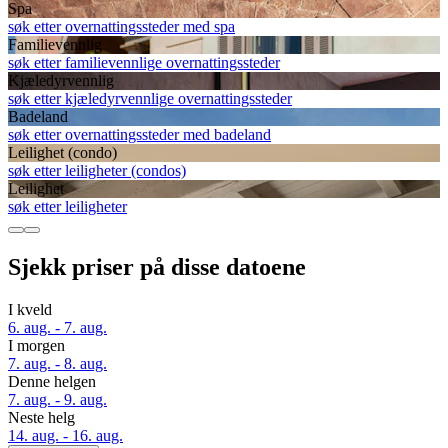
Spa
søk etter overnattingssteder med spa
Familievennlig
søk etter familievennlige overnattingssteder
Kjæledyrvennlig
søk etter kjæledyrvennlige overnattingssteder
Badeland
søk etter overnattingssteder med badeland
Leilighet (condo)
søk etter leiligheter (condos)
Leilighet
søk etter leiligheter
Sjekk priser på disse datoene
I kveld
6. aug. - 7. aug.
I morgen
7. aug. - 8. aug.
Denne helgen
7. aug. - 9. aug.
Neste helg
14. aug. - 16. aug.