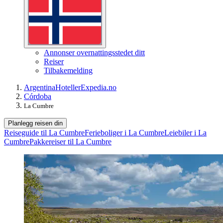
Annonser overnattingsstedet ditt
Reiser
Tilbakemelding
Argentina
Hoteller
Expedia.no
Córdoba
La Cumbre
Planlegg reisen din
Reiseguide til La Cumbre
Ferieboliger i La Cumbre
Leiebiler i La
Cumbre
Pakkereiser til La Cumbre