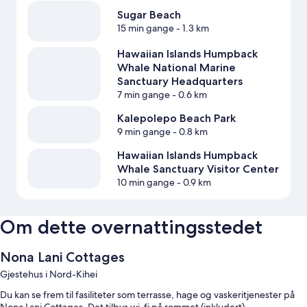
Sugar Beach
15 min gange
- 1.3 km
Hawaiian Islands Humpback
Whale National Marine
Sanctuary Headquarters
7 min gange
- 0.6 km
Kalepolepo Beach Park
9 min gange
- 0.8 km
Hawaiian Islands Humpback
Whale Sanctuary Visitor Center
10 min gange
- 0.9 km
Om dette overnattingsstedet
Nona Lani Cottages
Gjestehus i Nord-Kihei
Du kan se frem til fasiliteter som terrasse, hage og vaskeritjenester på
Nona Lani Cottages. Det tilbys wi-fi på rommet (inkludert).