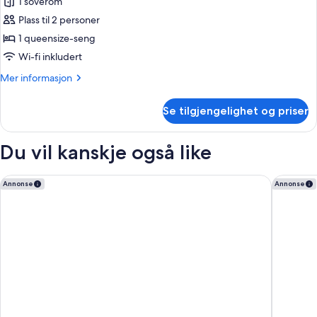
Rom
1 soverom
–
Plass til 2 personer
deluxe,
1 queensize-seng
1
Wi-fi inkludert
queensize-
Mer
Mer informasjon
seng,
informasjon
hageutsikt
om
Se tilgjengelighet og priser
Rom
–
deluxe,
Du vil kanskje også like
1
queensize-
seng,
Wailea Beach Resort - Marriott, Maui
Courtyar
Annonse
Annonse
hageutsikt