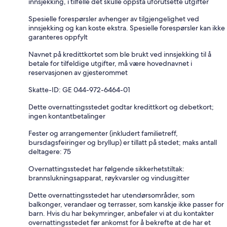
innsjekking, i tilfelle det skulle oppstå uforutsette utgifter
Spesielle forespørsler avhenger av tilgjengelighet ved
innsjekking og kan koste ekstra. Spesielle forespørsler kan ikke
garanteres oppfylt
Navnet på kredittkortet som ble brukt ved innsjekking til å
betale for tilfeldige utgifter, må være hovednavnet i
reservasjonen av gjesterommet
Skatte-ID: GE 044-972-6464-01
Dette overnattingsstedet godtar kredittkort og debetkort;
ingen kontantbetalinger
Fester og arrangementer (inkludert familietreff,
bursdagsfeiringer og bryllup) er tillatt på stedet; maks antall
deltagere: 75
Overnattingsstedet har følgende sikkerhetstiltak:
brannslukningsapparat, røykvarsler og vindusgitter
Dette overnattingsstedet har utendørsområder, som
balkonger, verandaer og terrasser, som kanskje ikke passer for
barn. Hvis du har bekymringer, anbefaler vi at du kontakter
overnattingsstedet før ankomst for å bekrefte at de har et