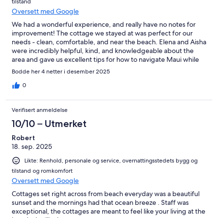
tilstand
Oversett med Google
We had a wonderful experience, and really have no notes for
improvement! The cottage we stayed at was perfect for our
needs - clean, comfortable, and near the beach. Elena and Aisha
were incredibly helpful, kind, and knowledgeable about the
area and gave us excellent tips for how to navigate Maui while
we were visiting. We hope to be back!
Bodde her 4 netter i desember 2025
0
Verifisert anmeldelse
10/10 – Utmerket
Robert
18. sep. 2025
Likte: Renhold, personale og service, overnattingsstedets bygg og
tilstand og romkomfort
Oversett med Google
Cottages set right across from beach everyday was a beautiful
sunset and the mornings had that ocean breeze . Staff was
exceptional, the cottages are meant to feel like your living at the