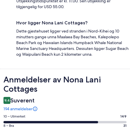
Utsjekkingstidspunktet er kl. 11.00. Sen utsjekking er
tilgjengelig for USD 55.00.
Hvor ligger Nona Lani Cottages?
Dette gjestehuset ligger ved stranden i Nord-Kihei og 10
minutters gange unna Maalaea Bay Beaches, Kalepolepo
Beach Park og Hawaiian Islands Humpback Whale National
Marine Sanctuary Headquarters. Dessuten ligger Sugar Beach
og Waipuilani Beach kun 2 kilometer unna.
Anmeldelser
Anmeldelser av Nona Lani
Cottages
Suverent
9,4
194 anmeldelser
Rangering
10 – Utmerket
149
på
Rangering
8 – Bra
31
10