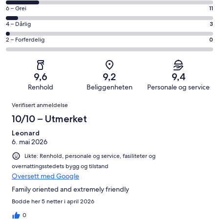
på
−
Rangering
6 – Grei
11
8
Utmerket.
på
−
Rangering
4 – Dårlig
3
149
6
Bra.
på
av
−
Rangering
2 – Forferdelig
0
31
4
totalt
Grei.
på
av
−
194
11
2
totalt
Dårlig.
anmeldelser.
av
−
194
3
9,6
9,2
9,4
totalt
Forferdelig.
anmeldelser.
av
Renhold
Beliggenheten
Personale og service
194
0
totalt
Anmeldelser
anmeldelser.
av
Verifisert anmeldelse
194
totalt
anmeldelser.
10/10 – Utmerket
194
anmeldelser.
Leonard
6. mai 2026
Likte: Renhold, personale og service, fasiliteter og
overnattingsstedets bygg og tilstand
Oversett med Google
Family oriented and extremely friendly
Bodde her 5 netter i april 2026
0