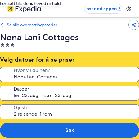
Fortsett til sidens hovedinnhold
Last ned appen
Se alle overnattingssteder
Nona Lani Cottages
Overnattingssted
med
3.0
Velg datoer for å se priser
stjerner
Hvor vil du hen?
Datoer
Gjester
Søk