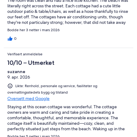
The room was clean and had a nice little kitchen. The beach was
literally right across the street. Each cottage had a cute little
outdoor patio & table/chairs, as well as a hose thankfully to rinse
our feet off. The cottages have air conditioning units, though
they're not particulary strong; however, that did not take away
from our stay there. This is a cute family owned business and
Bodde her 3 netter i mars 2026
everyone was very kind and welcoming!
0
Verifisert anmeldelse
10/10 – Utmerket
suzanne
9. apr. 2026
Likte: Renhold, personale og service, fasiliteter og
overnattingsstedets bygg og tilstand
Oversett med Google
Staying at this ocean cottage was wonderful. The cottage
owners are warm and caring and take pride in creating a
comfortable, thoughtful, and memorable experience. The
cottage itself is beautifully maintained—cozy, clean, and
perfectly situated just steps from the beach. Waking up in the
morning and going to sleep at night to the sound of the ocean
Bodde her 5 netter i mars 2026