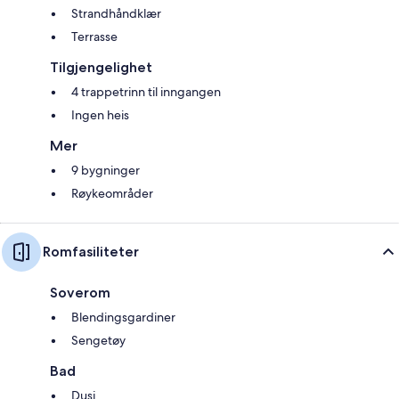
Strandhåndklær
Terrasse
Tilgjengelighet
4 trappetrinn til inngangen
Ingen heis
Mer
9 bygninger
Røykeområder
Romfasiliteter
Soverom
Blendingsgardiner
Sengetøy
Bad
Dusj