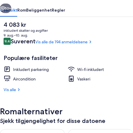
rige
Neste
53+
Oversikt
Rom
Beliggenhet
Regler
Den
4 083 kr
nåværende
inkludert skatter og avgifter
prisen
9. aug.–10. aug.
er
Anmeldelser
Suverent
9,4
Vis alle de 194 anmeldelsene
9,4 av 10 –
4 083 kr
Populære fasiliteter
Inkludert parkering
Wi-fi inkludert
Småhus – standard, 1 soverom, havutsi
Aircondition
Vaskeri
Vis alle
Romalternativer
Sjekk tilgjengelighet for disse datoene
Sjekk tilgjengelighet for i kveld, aug. 8 - aug. 9
Sjekk tilgjengelighet for i mor