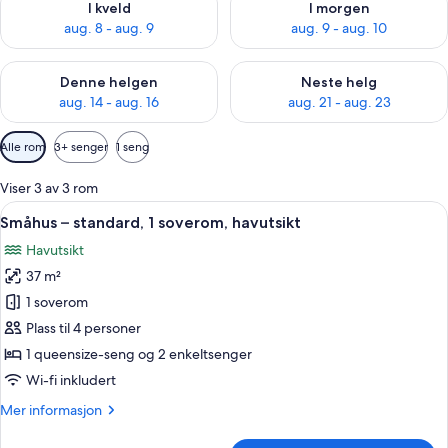
I kveld
I morgen
aug. 8 - aug. 9
aug. 9 - aug. 10
Sjekk tilgjengelighet for denne helgen, aug. 14 - aug. 16
Sjekk tilgjengelighet for neste
Denne helgen
Neste helg
aug. 14 - aug. 16
aug. 21 - aug. 23
Tilgjengelige
Alle rom
3+ senger
1 seng
filtre
for
Viser 3 av 3 rom
rom
Åpne
Småhus – standard, 1 soverom, havutsi
11
Småhus – standard, 1 soverom, havutsikt
alle
Havutsikt
bildene
37 m²
av
Småhus
1 soverom
–
Plass til 4 personer
standard,
1 queensize-seng og 2 enkeltsenger
1
Wi-fi inkludert
soverom,
Mer
Mer informasjon
havutsikt
informasjon
om