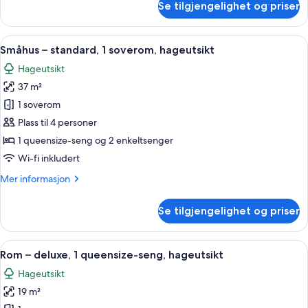
Se tilgjengelighet og priser
Småhus
–
standard,
Åpne
Småhus – standard, 1 soverom, hageuts
6
1
Småhus – standard, 1 soverom, hageutsikt
alle
soverom,
Hageutsikt
havutsikt
bildene
37 m²
av
Småhus
1 soverom
–
Plass til 4 personer
standard,
1 queensize-seng og 2 enkeltsenger
1
Wi-fi inkludert
soverom,
Mer
Mer informasjon
hageutsikt
informasjon
om
Se tilgjengelighet og priser
Småhus
–
standard,
Åpne
Rom – deluxe, 1 queensize-seng, hageut
5
1
Rom – deluxe, 1 queensize-seng, hageutsikt
alle
soverom,
Hageutsikt
hageutsikt
bildene
19 m²
av