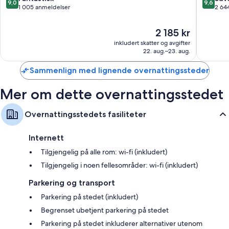
9,0
9,6
South
av
av
1 005 anmeldelser
2 64
Kihei
10,
10,
Fantastisk,
Suveren
Prisen
2 185 kr
1 005
2 644
er
inkludert skatter og avgifter
anmeldelser
anmelde
2 185 kr
22. aug.–23. aug.
Sammenlign med lignende overnattingssteder
Mer om dette overnattingsstedet
Overnattingsstedets fasiliteter
Internett
Tilgjengelig på alle rom: wi-fi (inkludert)
Tilgjengelig i noen fellesområder: wi-fi (inkludert)
Parkering og transport
Parkering på stedet (inkludert)
Begrenset ubetjent parkering på stedet
Parkering på stedet inkluderer alternativer utenom