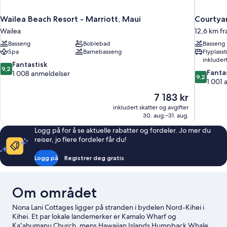
Wailea Beach Resort - Marriott, Maui
Courtyar
Wailea
12,6 km fr
Basseng
Boblebad
Basseng
Spa
Barnebasseng
Flyplass
inkluder
9.2
Fantastisk
9,2
9.2
Fanta
av
1 008 anmeldelser
9,2
av
1 001 
10,
10,
Fantastisk,
Prisen
7 183 kr
Fantastisk,
1 008
er
inkludert skatter og avgifter
1 001
anmeldelser
7 183 kr
30. aug.–31. aug.
anmeldels
Logg på for å se aktuelle rabatter og fordeler. Jo mer du
reiser, jo flere fordeler får du!
Logg på
Registrer deg gratis
Om området
Nona Lani Cottages ligger på stranden i bydelen Nord-Kihei i
Kihei. Et par lokale landemerker er Kamalo Wharf og
Kaʻahumanu Church, mens Hawaiian Islands Humpback Whale