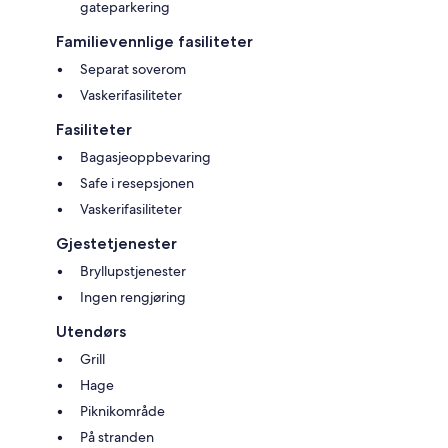
gateparkering
Familievennlige fasiliteter
Separat soverom
Vaskerifasiliteter
Fasiliteter
Bagasjeoppbevaring
Safe i resepsjonen
Vaskerifasiliteter
Gjestetjenester
Bryllupstjenester
Ingen rengjøring
Utendørs
Grill
Hage
Piknikområde
På stranden