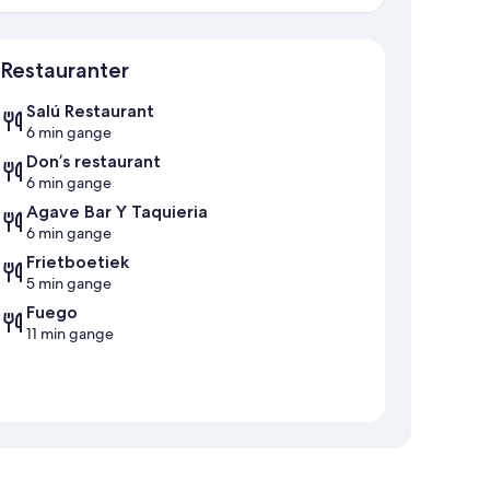
Kart
Restauranter
Salú Restaurant
6 min gange
Don’s restaurant
6 min gange
Agave Bar Y Taquieria
6 min gange
Frietboetiek
5 min gange
Fuego
11 min gange