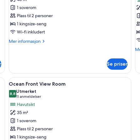
Boulevard
G
1 soverom
View
V
Plass til 2 personer
Room
R
1 kingsize-seng
Wi-fi inkludert
Mer
Mer informasjon
informasjon
M
Me
om
in
Boulevard
o
View
r
Se priser
Ga
Room
Vi
R
met, skrivebord, blendingsgardiner og strykejern/-brett
Åpne
Ocean Front View Room | Safe på romm
19
Ocean Front View Room
alle
Utmerket
bildene
8,8
8,8 av 10
(11
11 anmeldelser
av
anmeldelser)
Havutsikt
Ocean
35 m²
Front
1 soverom
View
Plass til 2 personer
Room
1 kingsize-seng