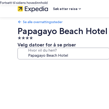
Fortsett til sidens hovedinnhold
Søk etter reise
Se alle overnattingssteder
Papagayo Beach Hotel
Overnattingssted
med
Velg datoer for å se priser
4.0
Hvor vil du hen?
stjerner
Bildegalleri
av
Papagayo
Beach
Hotel