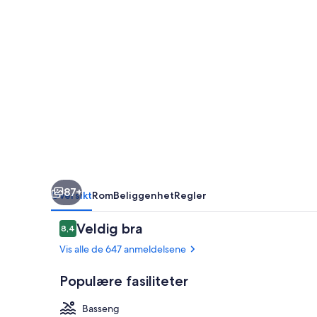
87+
Oversikt
Rom
Beliggenhet
Regler
Anmeldelser
Veldig bra
8,4
8,4 av 10 –
Vis alle de 647 anmeldelsene
Populære fasiliteter
Basseng