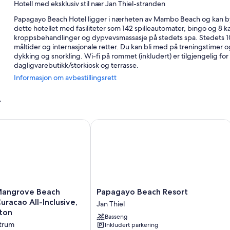
Hotell med eksklusiv stil nær Jan Thiel-stranden
Papagayo Beach Hotel ligger i nærheten av Mambo Beach og kan by p
dette hotellet med fasiliteter som 142 spilleautomater, bingo og 8
kroppsbehandlinger og dypvevsmassasje på stedets spa. Stedets 10 
måltider og internasjonale retter. Du kan bli med på treningstimer o
dykking og snorkling. Wi-fi på rommet (inkludert) er tilgjengelig for all
dagligvarebutikk/storkiosk og terrasse.
Informasjon om avbestillingsrett
Noen andre fordeler er blant annet
2 utendørsbassenger med solsenger
r
Selvbetjent parkering (inkludert)
ngrove Beach Corendon Curacao All-Inclusive, Curio by Hilton
Papagayo Beach Resort
Frokostbuffé (mot betaling), flyplasstransport (mot betaling) o
Bankettsal, minibank/banktjenester og bryllupstjenester
I anmeldelsene fra gjestene står det mye positivt om den vennl
Romfasiliteter
Alle de 154 rommene kan friste med komfort i form av klimaanlegg i till
Papagayo
 Mangrove Beach
Papagayo Beach Resort
Beach
Her er noen ekstra fasiliteter:
racao All-Inclusive,
Jan Thiel
Resort
lton
Basseng
Bad med regndusjhode og toalettartikler (inkludert)
Jan
ntrum
Inkludert parkering
Thiel