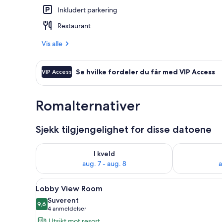
Inkludert parkering
Overnattings
Restaurant
Vis alle
Se hvilke fordeler du får med VIP Access
VIP Access
Romalternativer
Sjekk tilgjengelighet for disse datoene
Sjekk tilgjengelighet for i kveld, aug. 7 - aug. 8
Sjekk tilgjeng
I kveld
aug. 7 - aug. 8
a
Åpne
Lobby View Room | Oppholdsom
10
Lobby View Room
alle
Suverent
bildene
9,6
9,6 av 10
(4
4 anmeldelser
av
anmeldelser)
Utsikt mot resort