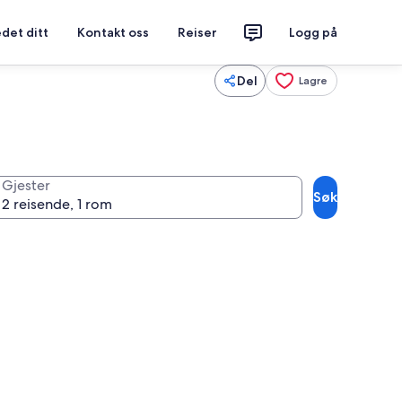
det ditt
Kontakt oss
Reiser
Logg på
Del
Lagre
Gjester
Søk