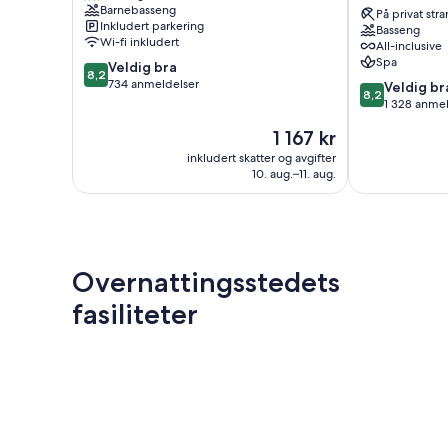
Barnebasseng
Curacao
Corendon
På privat str
Inkludert parkering
Jan
Curacao
Basseng
Wi-fi inkludert
All-inclusive
Thiel
All-
Spa
8.2
Veldig bra
Inclusive,
8,2
av
734 anmeldelser
Curio
8.2
Veldig br
8,2
10,
by
av
1 328 anme
Veldig
Hilton
10,
Prisen
1 167 kr
bra,
Historiske
Veldig
er
734
sentrum
bra,
inkludert skatter og avgifter
1 167 kr
anmeldelser
10. aug.–11. aug.
1 328
anmeldelser
Overnattingsstedets
fasiliteter