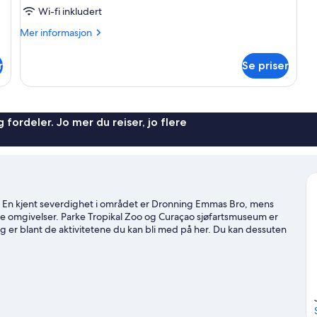
Wi-fi inkludert
Mer
Mer informasjon
informasjon
om
r
Se priser
Ocean
Front
View
Room
 fordeler. Jo mer du reiser, jo flere
. En kjent severdighet i området er Dronning Emmas Bro, mens
e omgivelser. Parke Tropikal Zoo og Curaçao sjøfartsmuseum er
ng er blant de aktivitetene du kan bli med på her. Du kan dessuten
guide til Jan Thiel