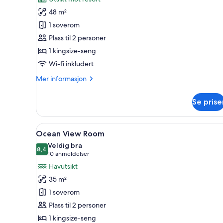
Lobby
48 m²
View
1 soverom
Room
Plass til 2 personer
1 kingsize-seng
Wi-fi inkludert
Mer
Mer informasjon
informasjon
om
Se prise
Lobby
View
Room
Åpne
Ocean View Room | Safe på rom
18
Ocean View Room
alle
Veldig bra
bildene
8,4
8,4 av 10
(10
10 anmeldelser
av
anmeldelser)
Havutsikt
Ocean
35 m²
View
1 soverom
Room
Plass til 2 personer
1 kingsize-seng