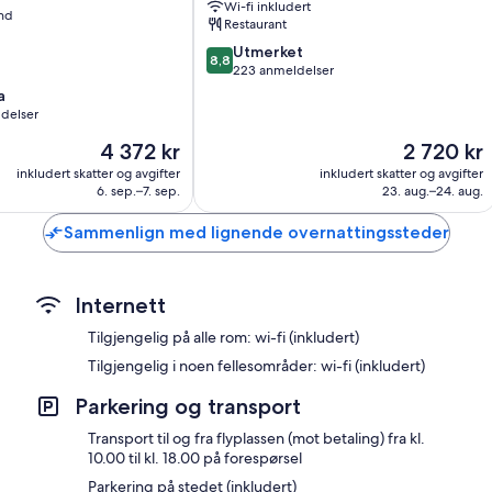
32 tommers LED-TV med digital-TV
Wi-fi inkludert
and
Restaurant
Garderobeskap, kjøleskap og baby-/barneseng (inkludert)
8.8
Utmerket
8,8
av
223 anmeldelser
10,
a
Utmerket,
ldelser
223
Prisen
Prisen
4 372 kr
2 720 kr
anmeldelser
er
er
inkludert skatter og avgifter
inkludert skatter og avgifter
4 372 kr
2 720 kr
6. sep.–7. sep.
23. aug.–24. aug.
Sammenlign med lignende overnattingssteder
Internett
Tilgjengelig på alle rom: wi-fi (inkludert)
Tilgjengelig i noen fellesområder: wi-fi (inkludert)
Parkering og transport
Transport til og fra flyplassen (mot betaling) fra kl.
10.00 til kl. 18.00 på forespørsel
Parkering på stedet (inkludert)