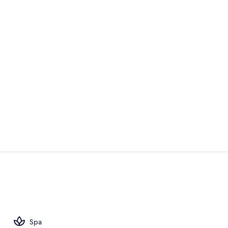
10 restauran
Overnatting
Spa