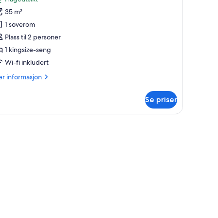
arden
35 m²
iew
1 soverom
oom
Plass til 2 personer
1 kingsize-seng
Wi-fi inkludert
er
r informasjon
formasjon
m
Se priser
rden
ew
oom
et, skrivebord, blendingsgardiner og strykejern/-brett