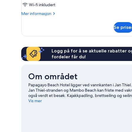
Wi-fi inkludert
Mer
Mer informasjon
informasjon
om
Se prise
Ocean
View
Room
Logg på for å se aktuelle rabatter og
fordeler får du!
Om området
Papagayo Beach Hotel ligger ved vannkanten i Jan Thiel
Jan Thiel-stranden og Mambo Beach kan friste med vakr
også verdt et besøk. Kajakkpadling, brettseiling og seili
oppleve naturen i området gjennom ridning.
Vis mer
Se vår reise