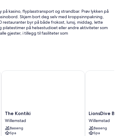
å kasino, flyplasstransport og strandbar. Prøv lykken på
 kasinobord. Skjem bort deg selv med kroppsinnpakning,
restauranter byr på både frokost, lunsj, middag, lette
g pilatestimer på helsestudioet eller andre aktiviteter som
e gjester, i tillegg til fasiliteter som
The Kontiki
LionsDive Beach Resort
g concierge-tjenester
ige betjeningen
egg til fasiliteter som wi-fi (inkludert) og safe.
The
LionsDive
The Kontiki
LionsDive Beach Res
Kontiki
Beach
Willemstad
Willemstad
Willemstad
Resort
Basseng
Basseng
Willemstad
Spa
Spa