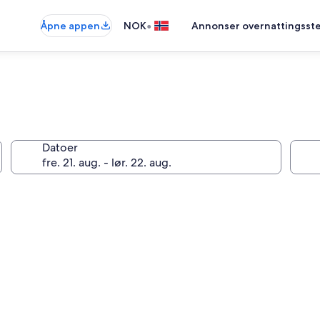
•
Åpne appen
NOK
Annonser overnattingsste
Datoer