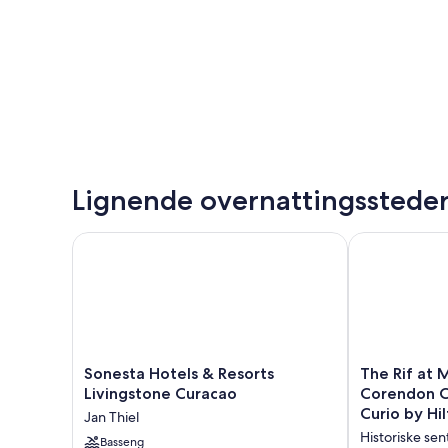
Lignende overnattingsstede
Sonesta Hotels & Resorts Livingstone Curacao
The Rif at Ma
Sonesta
The
Sonesta Hotels & Resorts
The Rif at
Hotels
Rif
Livingstone Curacao
Corendon Cu
&
at
Curio by Hi
Jan Thiel
Resorts
Mangrove
Historiske se
Livingstone
Basseng
Beach