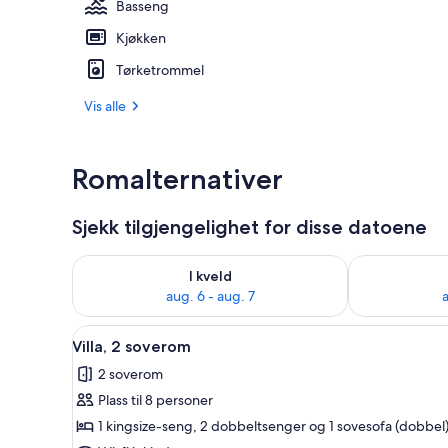
Basseng
Kjøkken
Eksteriør
Tørketrommel
Vis alle
Romalternativer
Sjekk tilgjengelighet for disse datoene
Sjekk tilgjengelighet for i kveld, aug. 6 - aug. 7
Sjekk tilgjeng
I kveld
aug. 6 - aug. 7
a
Åpne
2 soverom, senger med overmad
12
Villa, 2 soverom
alle
2 soverom
bildene
Plass til 8 personer
av
Villa,
1 kingsize-seng, 2 dobbeltsenger og 1 sovesofa (dobbel