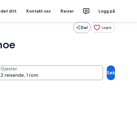
det ditt
Kontakt oss
Reiser
Logg på
Del
Lagre
hoe
Gjester
Søk