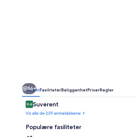
High
Sierra
Lodge,
Lake
Tahoe
56+
Oversikt
Fasiliteter
Beliggenhet
Priser
Regler
Anmeldelser
Suverent
9,4
9,4 av 10 –
Vis alle de 239 anmeldelsene
Populære fasiliteter