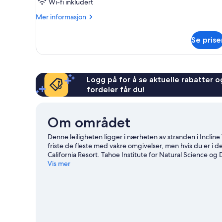
2
Wi-fi inkludert
soverom
Mer
Mer informasjon
informasjon
om
Se prise
Villa,
2
soverom
Logg på for å se aktuelle rabatter og
fordeler får du!
Om området
Denne leiligheten ligger i nærheten av stranden i Incli
friste de fleste med vakre omgivelser, men hvis du er i d
California Resort. Tahoe Institute for Natural Science o
med blant annet langrenn og slalåm. I tillegg kan du bli
Vis mer
trugeturer.
Se vår reiseguide til Incline Village
Se flere leiligheter i Incline Village