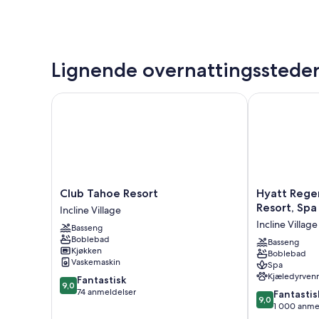
Lignende overnattingsstede
Club Tahoe Resort
Hyatt Regency
Club
Hyatt
Club Tahoe Resort
Hyatt Rege
Tahoe
Regency
Resort, Spa
Incline Village
Resort
Lake
Incline Village
Basseng
Incline
Tahoe
Boblebad
Village
Resort,
Basseng
Kjøkken
Boblebad
Spa
Vaskemaskin
Spa
and
Kjæledyrvenn
9.0
Fantastisk
Casino
9,0
av
74 anmeldelser
9.0
Incline
Fantastis
9,0
10,
av
Village
1 000 anme
Fantastisk,
10,