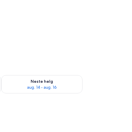
, aug. 7 - aug. 9
Sjekk tilgjengelighet for neste helg, aug. 14 - aug. 16
Neste helg
aug. 14 - aug. 16
afe på rommet og strykejern/-brett