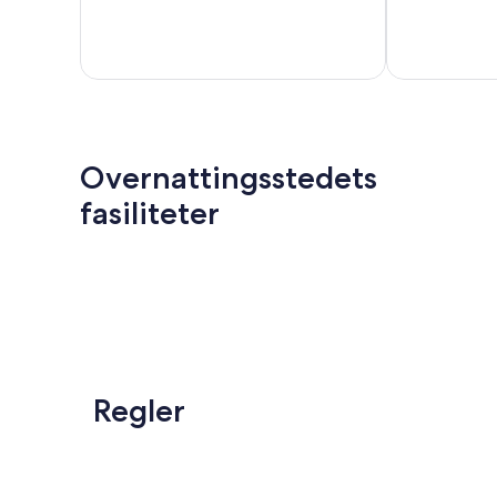
74
Fantastisk,
anmeldelser
1 000
anmeldelser
Overnattingsstedets
fasiliteter
Regler