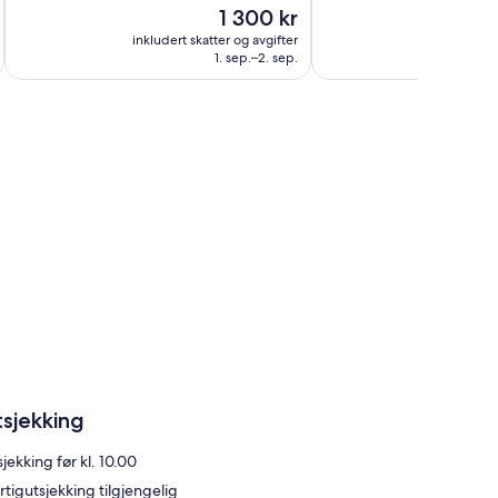
Prisen
1 300 kr
5 084
Bra,
er
anmeldelser
5 622
inkludert skatter og avgifter
inkludert 
1 300 kr
1. sep.–2. sep.
anmeldelser
tsjekking
jekking før kl. 10.00
rtigutsjekking tilgjengelig