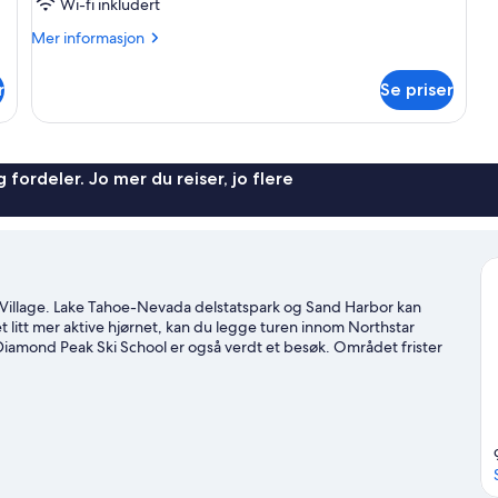
2
Wi-fi inkludert
soverom,
Mer
Mer informasjon
tilpasset
informasjon
bevegelseshemmede
om
r
Se priser
Villa,
2
soverom,
tilpasset
bevegelseshemmede
 fordeler. Jo mer du reiser, jo flere
ne Village. Lake Tahoe-Nevada delstatspark og Sand Harbor kan
et litt mer aktive hjørnet, kan du legge turen innom Northstar
g Diamond Peak Ski School er også verdt et besøk. Området frister
 med på andre utendørsaktiviteter, slik som snøskuterkjøring og