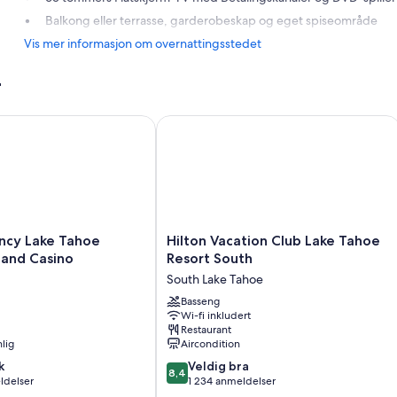
Balkong eller terrasse, garderobeskap og eget spiseområde
Vis mer informasjon om overnattingsstedet
r
 Lake Tahoe Resort, Spa and Casino
Hilton Vacation Club Lake Tahoe Reso
Hilton
ncy Lake Tahoe
Hilton Vacation Club Lake Tahoe
Vacation
 and Casino
Resort South
Club
South Lake Tahoe
Lake
Tahoe
Basseng
Wi-fi inkludert
Resort
Restaurant
South
lig
Aircondition
South
8.4
k
Lake
Veldig bra
8,4
av
ldelser
Tahoe
1 234 anmeldelser
10,