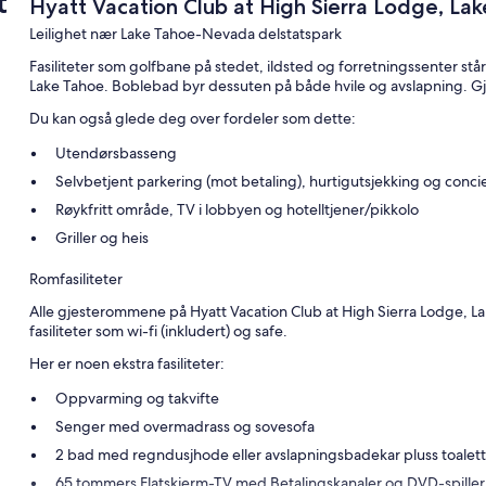
t
Hyatt Vacation Club at High Sierra Lodge, La
Leilighet nær Lake Tahoe-Nevada delstatspark
Fasiliteter som golfbane på stedet, ildsted og forretningssenter st
Lake Tahoe. Boblebad byr dessuten på både hvile og avslapning. Gjes
Du kan også glede deg over fordeler som dette:
Utendørsbasseng
Selvbetjent parkering (mot betaling), hurtigutsjekking og conci
Røykfritt område, TV i lobbyen og hotelltjener/pikkolo
Griller og heis
Romfasiliteter
Alle gjesterommene på Hyatt Vacation Club at High Sierra Lodge, La
fasiliteter som wi-fi (inkludert) og safe.
Her er noen ekstra fasiliteter:
Oppvarming og takvifte
Senger med overmadrass og sovesofa
2 bad med regndusjhode eller avslapningsbadekar pluss toalettar
65 tommers Flatskjerm-TV med Betalingskanaler og DVD-spiller