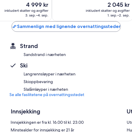
Prisen
Prisen
4 999 kr
2 045 kr
Veldig
er
er
bra,
inkludert skatter og avgifter
inkludert skatter og avgifter
4 999 kr
2 045 kr
3. sep.–4. sep.
1. sep.–2. sep.
1 234
anmeldelser
Sammenlign med lignende overnattingssteder
Strand
Sandstrand i nærheten
Ski
Langrennsløyper i nærheten
Skioppbevaring
Slalåmløyper i nærheten
Se alle fasilitetene på overnattingsstedet
Innsjekking
U
Innsjekkingen er fra kl. 16.00 til kl. 23.00
Uts
Minstealder for innsjekking er 21 år
Hu