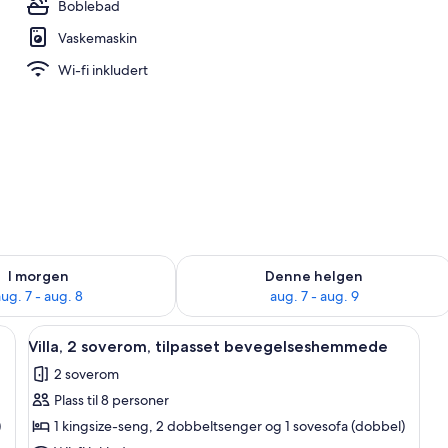
Boblebad
Vaskemaskin
Wi-fi inkludert
elighet for i morgen, aug. 7 - aug. 8
Sjekk tilgjengelighet for denne helgen
I morgen
Denne helgen
ug. 7 - aug. 8
aug. 7 - aug. 9
rass, safe på rommet og strykejern/-brett
Åpne
2 soverom, senger med overmadrass, s
10
Villa, 2 soverom, tilpasset bevegelseshemmede
alle
2 soverom
bildene
Plass til 8 personer
av
Villa,
)
1 kingsize-seng, 2 dobbeltsenger og 1 sovesofa (dobbel)