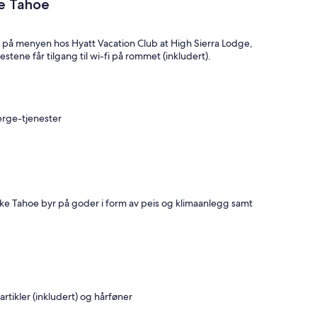
ke Tahoe
år på menyen hos Hyatt Vacation Club at High Sierra Lodge,
tene får tilgang til wi-fi på rommet (inkludert).
erge-tjenester
ke Tahoe byr på goder i form av peis og klimaanlegg samt
tikler (inkludert) og hårføner