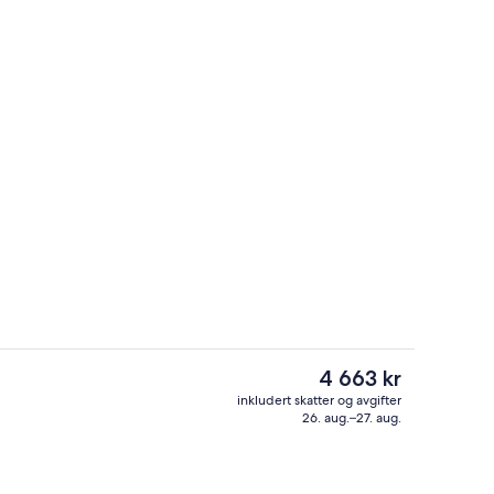
sseng
Resepsjon
Den
4 663 kr
nåværende
inkludert skatter og avgifter
prisen
26. aug.–27. aug.
Biljard
er
4 663 kr