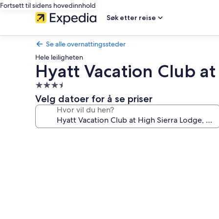
Fortsett til sidens hovedinnhold
Søk etter reise
Se alle overnattingssteder
Hele leiligheten
Hyatt Vacation Club at
Overnattingssted
med
Velg datoer for å se priser
3.5
Hvor vil du hen?
stjerner
Bildegalleri
av
Hyatt
Vacation
Club
at