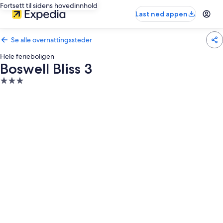
Fortsett til sidens hovedinnhold
Last ned appen
Se alle overnattingssteder
Hele ferieboligen
Boswell Bliss 3
Overnattingssted
med
3.0
stjerner
Bildegalleri
av