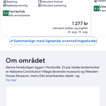
Vaske
Huntsville
Basseng
Inkludert frokost
Huntsvil
Kjæledyrvennlig
Inkludert parkering
-
8.6
Utm
8,6
Downtown,
av
9 an
9.0
Fantastisk
9,0
AL
10,
av
686 anmeldelser
Huntsville
Utmerke
10,
Prisen
1 277 kr
9
Fantastisk,
er
anmelde
686
inkludert skatter og avgifter
1 277 kr
14. aug.–15. aug.
anmeldelser
Sammenlign med lignende overnattingssteder
Om området
denne ferieboligen ligger i Huntsville. Et par lokale landemerker
er Alabama Constitution Village (levende museum) og Weeden
House Museum, mens Det amerikanske rakett- og
romfartssenteret og Huntsville depotmuseum er noen av
Vis mer
attraksjonene i området. North Alabama Railroad Museum og
The Benton H. Wilcoxon Ice Complex er også verdt et besøk.
Se
vår reiseguide til Huntsville
Se flere ferieboliger i Huntsville