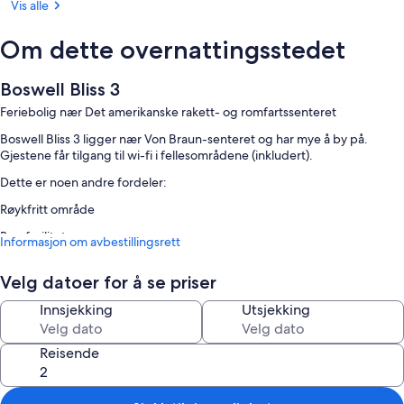
Vis alle
Om dette overnattingsstedet
Boswell Bliss 3
Feriebolig nær Det amerikanske rakett- og romfartssenteret
Boswell Bliss 3 ligger nær Von Braun-senteret og har mye å by på.
Gjestene får tilgang til wi-fi i fellesområdene (inkludert).
Dette er noen andre fordeler:
Røykfritt område
Romfasiliteter
Informasjon om avbestillingsrett
Alle gjesterommene er individuelt innredede og kan friste med komfort
i form av klimaanlegg.
Velg datoer for å se priser
Her ser du noen flere romfasiliteter:
Innsjekking
Utsjekking
Designertoalettartikler og badekar eller dusj
Reisende
Balkong eller terrasse, kaffetrakter/tekoker og oppvarming