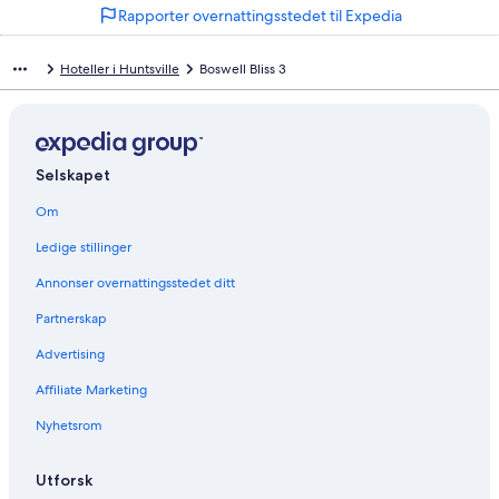
Rapporter overnattingsstedet til Expedia
o
m
å
Hoteller i Huntsville
Boswell Bliss 3
p
n
e
r
d
Selskapet
e
n
Om
n
e
Ledige stillinger
s
i
Annonser overnattingsstedet ditt
d
e
Partnerskap
n
Advertising
:
G
Affiliate Marketing
e
n
Nyhetsrom
e
r
a
Utforsk
t