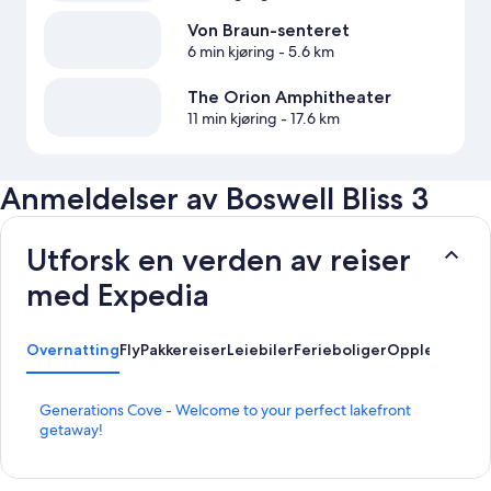
Von Braun-senteret
6 min kjøring
- 5.6 km
The Orion Amphitheater
11 min kjøring
- 17.6 km
Anmeldelser av Boswell Bliss 3
Utforsk en verden av reiser
med Expedia
Overnatting
Fly
Pakkereiser
Leiebiler
Ferieboliger
Opplevelser
L
Generations Cove - Welcome to your perfect lakefront
i
getaway!
n
k
s