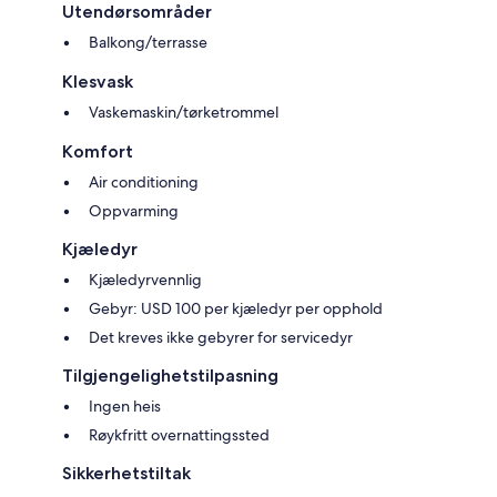
Utendørsområder
Balkong/terrasse
Klesvask
Vaskemaskin/tørketrommel
Komfort
Air conditioning
Oppvarming
Kjæledyr
Kjæledyrvennlig
Gebyr: USD 100 per kjæledyr per opphold
Det kreves ikke gebyrer for servicedyr
Tilgjengelighetstilpasning
Ingen heis
Røykfritt overnattingssted
Sikkerhetstiltak