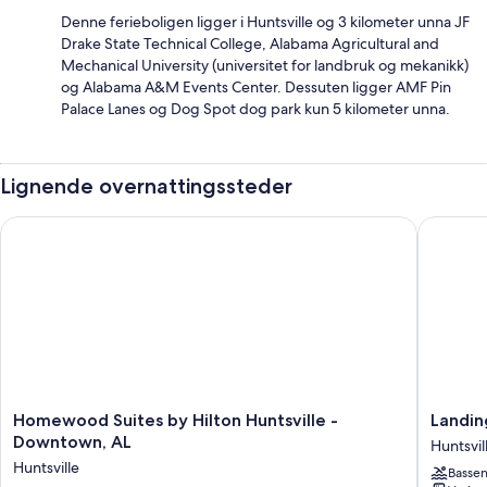
Denne ferieboligen ligger i Huntsville og 3 kilometer unna JF
Drake State Technical College, Alabama Agricultural and
Mechanical University (universitet for landbruk og mekanikk)
og Alabama A&M Events Center. Dessuten ligger AMF Pin
Palace Lanes og Dog Spot dog park kun 5 kilometer unna.
Lignende overnattingssteder
Homewood Suites by Hilton Huntsville - Downtown, AL
Landing 
Homewood
Landing
Homewood Suites by Hilton Huntsville -
Landin
Suites
Dry
Downtown, AL
Huntsvil
by
Creek
Huntsville
Basse
Hilton
Apartme