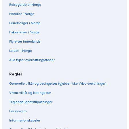
i
Reiseguide til Norge
o
Hoteller i Norge
n
s
Ferieboliger i Norge
C
o
Pakkereiser i Norge
v
e
Flyreiser innenlands
-
Leiebil i Norge
W
e
Alle typer overnattingssteder
l
c
o
Regler
m
e
Generelle vilkår og betingelser (gjelder ikke Vrbo-bestillinger)
t
o
Vrbos vilkår og betingelser
y
Tilgjengelighetstilpasninger
o
u
Personvern
r
p
Informasjonskapsler
e