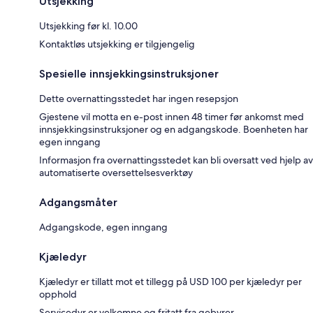
Utsjekking
Utsjekking før kl. 10.00
Kontaktløs utsjekking er tilgjengelig
Spesielle innsjekkingsinstruksjoner
Dette overnattingsstedet har ingen resepsjon
Gjestene vil motta en e-post innen 48 timer før ankomst med
innsjekkingsinstruksjoner og en adgangskode. Boenheten har
egen inngang
Informasjon fra overnattingsstedet kan bli oversatt ved hjelp av
automatiserte oversettelsesverktøy
Adgangsmåter
Adgangskode, egen inngang
Kjæledyr
Kjæledyr er tillatt mot et tillegg på USD 100 per kjæledyr per
opphold
Servicedyr er velkomne og fritatt fra gebyrer