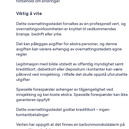
forbehold om endringer.
Viktig å vite
Dette overnattingsstedet forvaltes av en profesjonell vert, og
overnattingsvirksomheten er knyttet til vedkommendes
bransje, bedrift eller yrke.
Det kan pålegges avgifter for ekstra personer, og denne
avgiften kan variere avhengig av overnattingsstedets egne
regler
Legitimasjon med bilde utstedt av offentlig myndighet samt
kredittkort, debetkort eller depositum i kontanter kan være
påkrevd ved innsjekking, i tilfelle det skulle oppstå uforutsette
utgifter
Spesielle forespørsler avhenger av tilgjengelighet ved
innsjekking og kan koste ekstra. Spesielle forespørsler kan ikke
garanteres oppfylt
Dette overnattingsstedet godtar kredittkort – ingen
kontantbetalinger
Verten har oppgitt at det finnes en karbonmonoksidalarm på