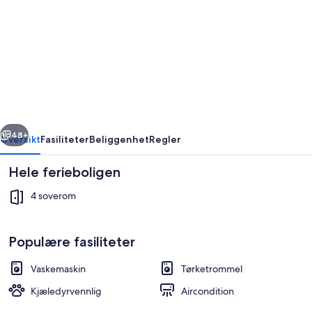
Boswell
Bliss
3
rige
Neste
48+
Oversikt
Fasiliteter
Beliggenhet
Regler
Hele ferieboligen
4 soverom
Populære fasiliteter
Vaskemaskin
Tørketrommel
Hus, flere senger, terrasse, hageutsikt 
Kjæledyrvennlig
Aircondition