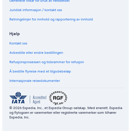
r
Generelle vilkår for bruk av nettstedet
f
Juridisk informasjon / kontakt oss
e
c
Retningslinjer for innhold og rapportering av innhold
t
l
a
Hjelp
k
e
Kontakt oss
f
r
Avbestille eller endre bestillingen
o
Refusjonsprosessen og tidsrammer for refusjon
n
t
Å bestille flyreise med et tilgodebeløp
g
e
Internasjonale reisedokumenter
t
a
w
a
y
© 2026 Expedia, Inc., et Expedia Group-selskap. Med enerett. Expedia
!
og flylogoen er varemerker eller registrerte varemerker som tilhører
Expedia, Inc.