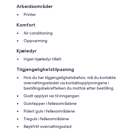
Arbeidsområder
Printer
Komfort
Air conditioning
Oppvarming
Kjæledyr
Ingen kjæledyr tillatt
Tilgjengelighetstilpasning
Hvis du har tilgjengelighetsbehov, må du kontakte
overnattingsstedet via kontaktopplysningene i
bestillingsbekreftelsen du mottok etter bestilling.
Godt opplyst vei til inngangen
Gulvtepper i fellesområdene
Polert gulv i fellesområdene
Tregulv i fellesområdene
Røykfritt overnattingssted