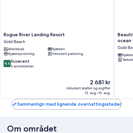
Rogue
Beautifu
Rogue River Landing Resort
Beauti
River
apartme
ocean 
Gold Beach
Landing
with
Gold Be
Boblebad
Kjøkken
Resort
fireplac
Kjæledyrvennlig
Inkludert parkering
Gold
partial
Kjøkk
Tørke
Beach
ocean
9.4
Suverent
9,4
views,
av
3 anmeldelser
washer&
10,
grill
Suverent,
Prisen
2 681 kr
Gold
3
er
Beach
anmeldelser
inkludert skatter og avgifter
2 681 kr
12. aug.–13. aug.
Sammenlign med lignende overnattingssteder
Om området