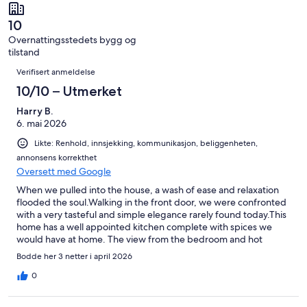
69
1
totalt
anmeldelser.
av
69
10
totalt
anmeldelser.
Overnattingsstedets bygg og
69
tilstand
anmeldelser.
Anmeldelser
Verifisert anmeldelse
10/10 – Utmerket
Harry B.
6. mai 2026
Likte: Renhold, innsjekking, kommunikasjon, beliggenheten,
annonsens korrekthet
Oversett med Google
When we pulled into the house, a wash of ease and relaxation
flooded the soul.Walking in the front door, we were confronted
with a very tasteful and simple elegance rarely found today.This
home has a well appointed kitchen complete with spices we
would have at home. The view from the bedroom and hot
tub......... almost picture perfect. Sleep was luxurious with a
Bodde her 3 netter i april 2026
comfortable bed, the sound of crashing waves, and sent of the
ocean.This is the cleanest, quietest, most relaxing place we have
0
had the privilege of staying at. Definitely the best value. And the
host Alison is quick to awnser and help, AMAZING!!We look