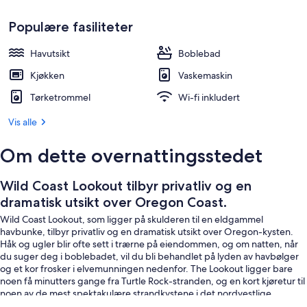
Terrasse/patio
Populære fasiliteter
Havutsikt
Boblebad
Kjøkken
Vaskemaskin
Tørketrommel
Wi-fi inkludert
Vis alle
Om dette overnattingsstedet
Wild Coast Lookout tilbyr privatliv og en
dramatisk utsikt over Oregon Coast.
Wild Coast Lookout, som ligger på skulderen til en eldgammel
havbunke, tilbyr privatliv og en dramatisk utsikt over Oregon-kysten.
Håk og ugler blir ofte sett i trærne på eiendommen, og om natten, når
du suger deg i boblebadet, vil du bli behandlet på lyden av havbølger
og et kor frosker i elvemunningen nedenfor. The Lookout ligger bare
noen få minutters gange fra Turtle Rock-stranden, og en kort kjøretur til
noen av de mest spektakulære strandkystene i det nordvestlige
stillehavet.