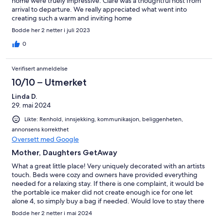
home were truely impressive. Clare was a thoughtful host from
arrival to departure. We really appreciated what went into
creating such a warm and inviting home
Bodde her 2 netter i juli 2023
0
Verifisert anmeldelse
10/10 – Utmerket
Linda D.
29. mai 2024
Likte: Renhold, innsjekking, kommunikasjon, beliggenheten,
annonsens korrekthet
Oversett med Google
Mother, Daughters GetAway
What a great little place! Very uniquely decorated with an artists
touch. Beds were cozy and owners have provided everything
needed for a relaxing stay. If there is one complaint, it would be
the portable ice maker did not create enough ice for one let
alone 4, so simply buy a bag if needed. Would love to stay there
again!
Bodde her 2 netter i mai 2024