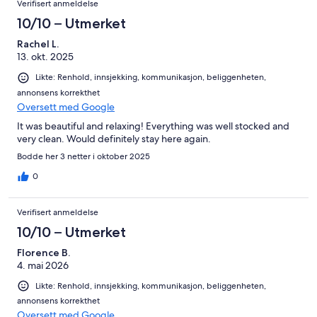
Verifisert anmeldelse
forward to another stay.
10/10 – Utmerket
Rachel L.
13. okt. 2025
Likte: Renhold, innsjekking, kommunikasjon, beliggenheten,
annonsens korrekthet
Oversett med Google
It was beautiful and relaxing! Everything was well stocked and
very clean. Would definitely stay here again.
Bodde her 3 netter i oktober 2025
0
Verifisert anmeldelse
10/10 – Utmerket
Florence B.
4. mai 2026
Likte: Renhold, innsjekking, kommunikasjon, beliggenheten,
annonsens korrekthet
Oversett med Google