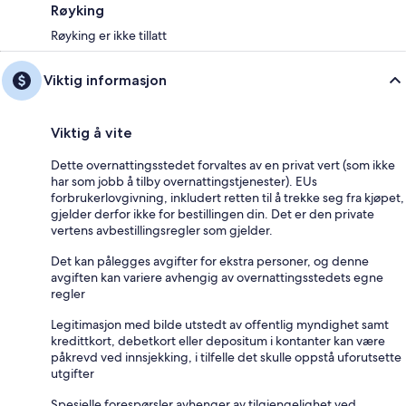
Røyking
Røyking er ikke tillatt
Viktig informasjon
Viktig å vite
Dette overnattingsstedet forvaltes av en privat vert (som ikke
har som jobb å tilby overnattingstjenester). EUs
forbrukerlovgivning, inkludert retten til å trekke seg fra kjøpet,
gjelder derfor ikke for bestillingen din. Det er den private
vertens avbestillingsregler som gjelder.
Det kan pålegges avgifter for ekstra personer, og denne
avgiften kan variere avhengig av overnattingsstedets egne
regler
Legitimasjon med bilde utstedt av offentlig myndighet samt
kredittkort, debetkort eller depositum i kontanter kan være
påkrevd ved innsjekking, i tilfelle det skulle oppstå uforutsette
utgifter
Spesielle forespørsler avhenger av tilgjengelighet ved