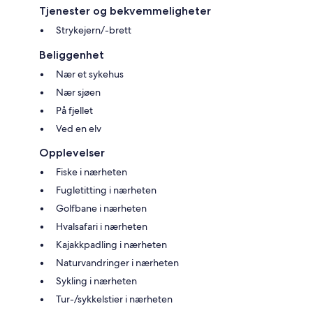
Tjenester og bekvemmeligheter
Strykejern/-brett
Beliggenhet
Nær et sykehus
Nær sjøen
På fjellet
Ved en elv
Opplevelser
Fiske i nærheten
Fugletitting i nærheten
Golfbane i nærheten
Hvalsafari i nærheten
Kajakkpadling i nærheten
Naturvandringer i nærheten
Sykling i nærheten
Tur-/sykkelstier i nærheten