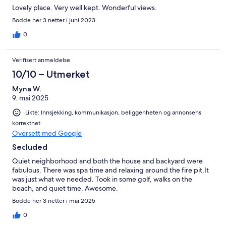
Lovely place. Very well kept. Wonderful views.
Bodde her 3 netter i juni 2023
0
Verifisert anmeldelse
10/10 – Utmerket
Myna W.
9. mai 2025
Likte: Innsjekking, kommunikasjon, beliggenheten og annonsens
korrekthet
Oversett med Google
Secluded
Quiet neighborhood and both the house and backyard were
fabulous. There was spa time and relaxing around the fire pit.It
was just what we needed. Took in some golf, walks on the
beach, and quiet time. Awesome.
Bodde her 3 netter i mai 2025
0