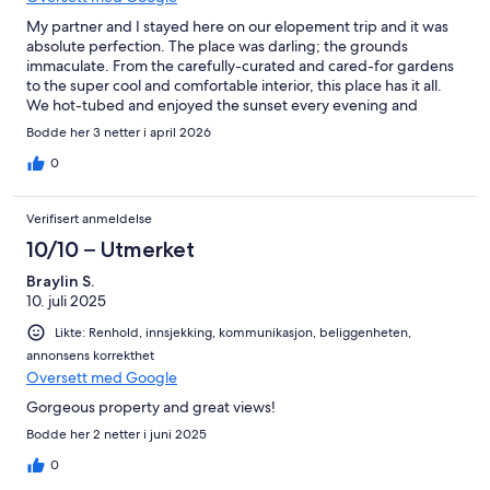
My partner and I stayed here on our elopement trip and it was
absolute perfection. The place was darling; the grounds
immaculate. From the carefully-curated and cared-for gardens
to the super cool and comfortable interior, this place has it all.
We hot-tubed and enjoyed the sunset every evening and
caught the full moon rise over the ridge. The fire-it is so lovely,
Bodde her 3 netter i april 2026
the beds are comfortable. Kitchen is fully stocked with anything
you might need to cook with and the location made accessing
0
the Samuel H. Boardman scenic corridor so easy.
Communication with Alison was a breeze and she made it easy
Verifisert anmeldelse
for us to extend our trip an additional two days as well. We could
not have asked for a better honeymoon location. We sat in awe
10/10 – Utmerket
at the beauty around us. Thank you so much! We hope to be
Braylin S.
back one day!
10. juli 2025
Likte: Renhold, innsjekking, kommunikasjon, beliggenheten,
annonsens korrekthet
Oversett med Google
Gorgeous property and great views!
Bodde her 2 netter i juni 2025
0