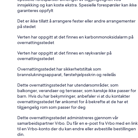
innsjekking og kan koste ekstra. Spesielle forespørsler kan ikke
garanteres oppfylt
Det er ikke tillatt å arrangere fester eller andre arrangementer
på stedet
Verten har oppgitt at det finnes en karbonmonoksidalarm på
overnattingsstedet
Verten har oppgitt at det finnes en røykvarsler på
overnattingsstedet
Overnattingsstedet har sikkerhetstiltak som
brannslukningsapparat, førstehjelpsskrin og reilelås
Dette overnattingsstedet har utendørsområder, som
balkonger, verandaer og terrasser, som kanskje ikke passer for
barn. Hvis du har bekymringer, anbefaler vi at du kontakter
overnattingsstedet før ankomst for å bekrefte at de har et
tilgjengelig rom som passer for deg
Dette overnattingsstedet administreres gjennom vår
samarbeidspartner Vrbo. Du får en e-post fra Vrbo med en link
til en Vrbo-konto der du kan endre eller avbestille bestillingen
din.