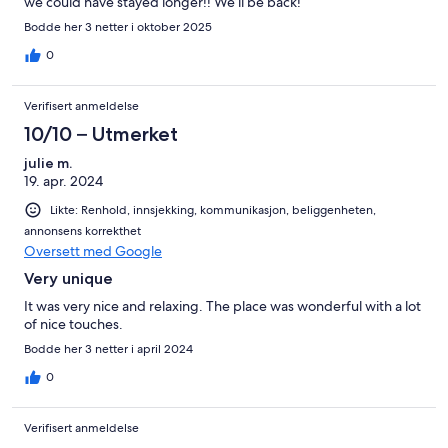
we could have stayed longer!! We’ll be back!
Bodde her 3 netter i oktober 2025
0
Verifisert anmeldelse
10/10 – Utmerket
julie m.
19. apr. 2024
Likte: Renhold, innsjekking, kommunikasjon, beliggenheten,
annonsens korrekthet
Oversett med Google
Very unique
It was very nice and relaxing. The place was wonderful with a lot
of nice touches.
Bodde her 3 netter i april 2024
0
Verifisert anmeldelse