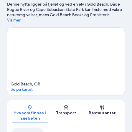
Denne hytta ligger på fjellet og ved en elv i Gold Beach. Både
Rogue River og Cape Sebastian State Park kan friste med vakre
naturomgivelser, mens Gold Beach Books og Prehistoric
Gardens er noen av attraksjonene i området. Kajakkpadling og
Vis mer
båtsport er blant de aktivitetene du kan bli med på her. Du kan
dessuten oppleve naturen i området gjennom turer til fots eller
med sykkel og sykling.
Se vår reiseguide til Gold Beach
Se flere landsteder i Gold Beach
Gold Beach, OR
Se på kartet
Kart
Hva som finnes i
Transport
Restauranter
nærheten