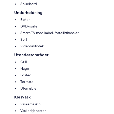
Spisebord
Underholdning
Bøker
DVD-spiller
Smart-TV med kabel-/satellittkanaler
Spill
Videobibliotek
Utendørsområder
Grill
Hage
Ildsted
Terrasse
Utemøbler
Klesvask
Vaskemaskin
Vaskeritjenester