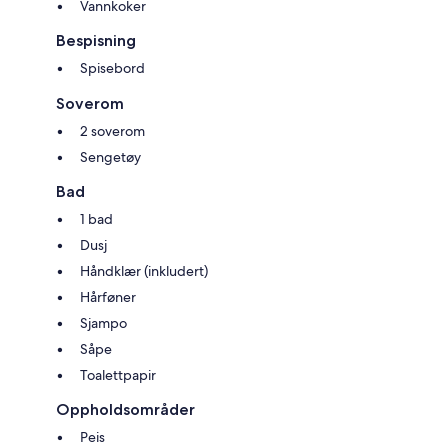
Vannkoker
Bespisning
Spisebord
Soverom
2 soverom
Sengetøy
Bad
1 bad
Dusj
Håndklær (inkludert)
Hårføner
Sjampo
Såpe
Toalettpapir
Oppholdsområder
Peis