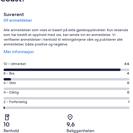
Anmeldelser
Suverent
69 anmeldelser
Alle anmeldelser som vises er basert på ekte gjesteopplevelser. Kun reisende
som har bestilt et opphold med oss, kan sende inn en anmeldelse. Vi
verifiserer anmeldelser i henhold til retningslinjene våre og publiserer alle
anmeldelser, både positive og negative.
Åpnes
Mer informasjon
i
et
Rangering
10 – Utmerket
64
nytt
på
vindu
Rangering
8 – Bra
4
10
på
−
Rangering
6 – Grei
0
8
Utmerket.
på
−
Rangering
4 – Dårlig
0
64
6
Bra.
på
av
−
Rangering
2 – Forferdelig
1
4
4
totalt
Grei.
på
av
−
69
0
2
totalt
Dårlig.
anmeldelser.
av
−
69
0
10
9,6
totalt
Forferdelig.
anmeldelser.
av
Renhold
Beliggenheten