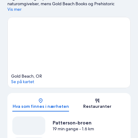
naturomgivelser, mens Gold Beach Books og Prehistoric
Gardens er noen av attraksjonene i området. Benytt også
Vis mer
sjansen til å ta del i vannaktiviteter som båtsport mens du er her.
Se vår reiseguide til Gold Beach
Se flere landsteder i Gold Beach
Gold Beach, OR
Se på kartet
Kart
Hva som finnes i nærheten
Restauranter
Patterson-broen
19 min gange
- 1.6 km