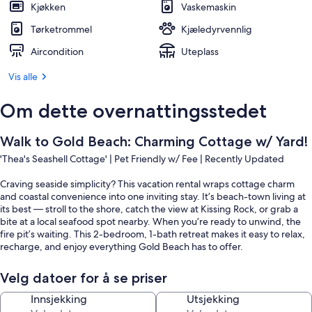
Kjøkken
Vaskemaskin
Tørketrommel
Kjæledyrvennlig
Aircondition
Uteplass
Vis alle
Om dette overnattingsstedet
Walk to Gold Beach: Charming Cottage w/ Yard!
'Thea's Seashell Cottage' | Pet Friendly w/ Fee | Recently Updated
Craving seaside simplicity? This vacation rental wraps cottage charm
and coastal convenience into one inviting stay. It’s beach-town living at
its best — stroll to the shore, catch the view at Kissing Rock, or grab a
bite at a local seafood spot nearby. When you’re ready to unwind, the
fire pit’s waiting. This 2-bedroom, 1-bath retreat makes it easy to relax,
recharge, and enjoy everything Gold Beach has to offer.
-- THE PROPERTY --
Velg datoer for å se priser
SLEEPING ARRANGEMENTS
Innsjekking
Utsjekking
- Bedroom 1: 1 queen bed