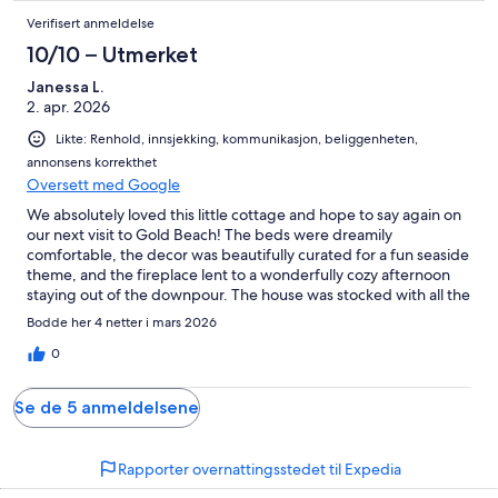
Verifisert anmeldelse
10/10 – Utmerket
Janessa L.
2. apr. 2026
Likte: Renhold, innsjekking, kommunikasjon, beliggenheten,
annonsens korrekthet
Oversett med Google
We absolutely loved this little cottage and hope to say again on
our next visit to Gold Beach! The beds were dreamily
comfortable, the decor was beautifully curated for a fun seaside
theme, and the fireplace lent to a wonderfully cozy afternoon
staying out of the downpour. The house was stocked with all the
basics and anything that wasn’t there was easily accessible from
Bodde her 4 netter i mars 2026
the grocery store just around the corner. It was a perfect fit for
our needs.
0
Se de 5 anmeldelsene
Rapporter overnattingsstedet til Expedia