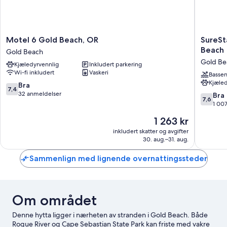
Motel
SureSta
Motel 6 Gold Beach, OR
SureSt
6
Plus
Beach
Gold Beach
Gold
Hotel
Gold Be
Kjæledyrvennlig
Inkludert parkering
Beach,
by
Wi-fi inkludert
Vaskeri
OR
Best
Basse
Kjæled
Gold
Western
7.4
Bra
7,4
Beach
Gold
av
32 anmeldelser
7.6
Bra
7,6
Beach
10,
av
1 00
Gold
Bra,
10,
Prisen
1 263 kr
Beach
32
Bra,
er
anmeldelser
1 007
inkludert skatter og avgifter
1 263 kr
30. aug.–31. aug.
anmelde
Sammenlign med lignende overnattingssteder
Om området
Denne hytta ligger i nærheten av stranden i Gold Beach. Både
Rogue River og Cape Sebastian State Park kan friste med vakre