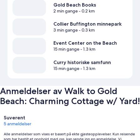
Gold Beach Books
2 min gange
- 0.2 km
Collier Buffington minnepark
3 min gange
- 0.3 km
Event Center on the Beach
15 min gange
- 1.3 km
Curry historiske samfunn
15 min gange
- 1.3 km
Anmeldelser av Walk to Gold
Beach: Charming Cottage w/ Yard!
Anmeldelser
Suverent
5 anmeldelser
Alle anmeldelser som vises er basert på ekte gjesteopplevelser. Kun reisende
som har bestilt et opphold med oss, kan sende inn en anmeldelse. Vi