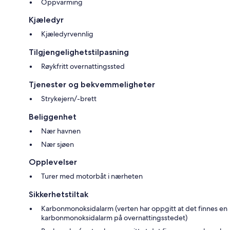
Oppvarming
Kjæledyr
Kjæledyrvennlig
Tilgjengelighetstilpasning
Røykfritt overnattingssted
Tjenester og bekvemmeligheter
Strykejern/-brett
Beliggenhet
Nær havnen
Nær sjøen
Opplevelser
Turer med motorbåt i nærheten
Sikkerhetstiltak
Karbonmonoksidalarm (verten har oppgitt at det finnes en
karbonmonoksidalarm på overnattingsstedet)