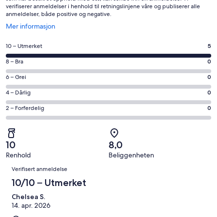
verifiserer anmeldelser i henhold til retningslinjene våre og publiserer alle
anmeldelser, både positive og negative.
Åpnes
Mer informasjon
i
et
Rangering
10 – Utmerket
5
nytt
på
vindu
Rangering
8 – Bra
0
10
på
−
Rangering
6 – Grei
0
8
Utmerket.
på
−
Rangering
4 – Dårlig
0
5
6
Bra.
på
av
−
Rangering
2 – Forferdelig
0
0
4
totalt
Grei.
på
av
−
5
0
2
totalt
Dårlig.
anmeldelser.
av
−
5
0
10
8,0
totalt
Forferdelig.
anmeldelser.
av
Renhold
Beliggenheten
5
0
Anmeldelser
totalt
anmeldelser.
av
Verifisert anmeldelse
5
totalt
10/10 – Utmerket
anmeldelser.
5
Chelsea S.
anmeldelser.
14. apr. 2026