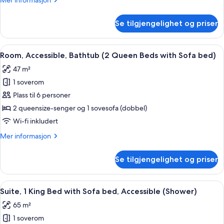
Mer informasjon
with
informasjon
Sofa
om
Se tilgjengelighet og priser
Room,
bed,
1
Accessible
King
Åpne
Skrivebord, blendingsgardiner, lydisol
(Shower)
6
Bed
Room, Accessible, Bathtub (2 Queen Beds with Sofa bed)
alle
with
47 m²
Sofa
bildene
bed,
1 soverom
av
Accessible
Room,
Plass til 6 personer
(Shower)
Accessible,
2 queensize-senger og 1 sovesofa (dobbel)
Bathtub
Wi-fi inkludert
(2
Mer
Mer informasjon
Queen
informasjon
Beds
om
Se tilgjengelighet og priser
Room,
with
Accessible,
Sofa
Bathtub
Åpne
Suite, 1 King Bed with Sofa bed, Access
bed)
7
(2
Suite, 1 King Bed with Sofa bed, Accessible (Shower)
alle
Queen
65 m²
Beds
bildene
with
1 soverom
av