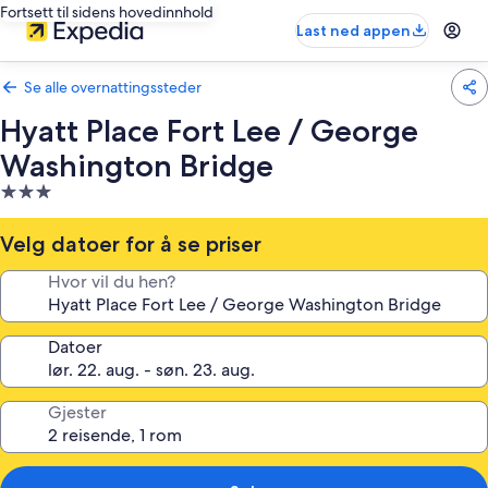
Fortsett til sidens hovedinnhold
Last ned appen
Se alle overnattingssteder
Hyatt Place Fort Lee / George
Washington Bridge
Overnattingssted
med
3.0
Velg datoer for å se priser
stjerner
Hvor vil du hen?
Datoer
Gjester