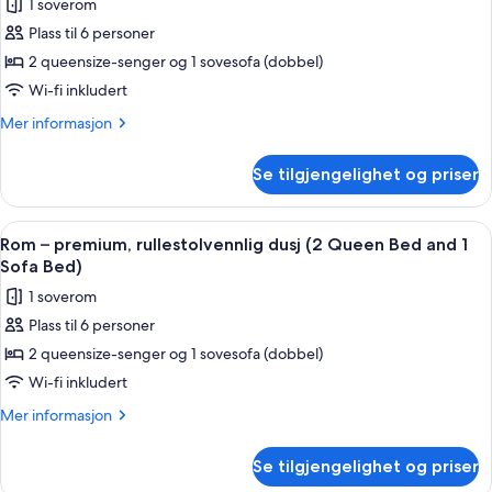
(Specialty)
1 soverom
av
Rom
Plass til 6 personer
(2
2 queensize-senger og 1 sovesofa (dobbel)
Queen
Wi-fi inkludert
Beds
Mer
Mer informasjon
with
informasjon
Sofa
om
Se tilgjengelighet og priser
Rom
bed)
(2
Queen
Åpne
Skrivebord, blendingsgardiner, lydisol
7
Beds
Rom – premium, rullestolvennlig dusj (2 Queen Bed and 1
alle
with
Sofa Bed)
Sofa
bildene
1 soverom
bed)
av
Plass til 6 personer
Rom
2 queensize-senger og 1 sovesofa (dobbel)
–
premium,
Wi-fi inkludert
rullestolvennlig
Mer
Mer informasjon
dusj
informasjon
om
(2
Se tilgjengelighet og priser
Rom
Queen