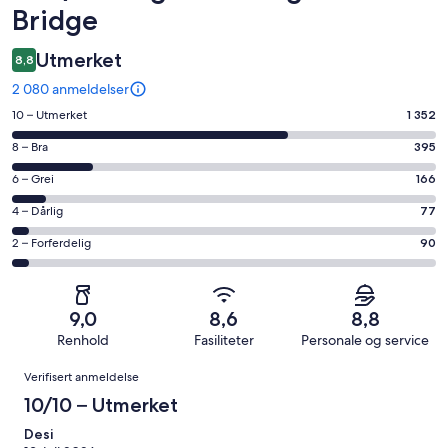
Bridge
Utmerket
8,8
2 080 anmeldelser
Rangering
10 – Utmerket
1 352
på
Rangering
8 – Bra
395
10
på
−
Rangering
6 – Grei
166
8
Utmerket.
på
−
Rangering
4 – Dårlig
77
1352
6
Bra.
på
av
−
Rangering
2 – Forferdelig
90
395
4
totalt
Grei.
på
av
−
2080
166
2
totalt
Dårlig.
anmeldelser.
av
−
2080
77
9,0
8,6
8,8
totalt
Forferdelig.
anmeldelser.
av
Renhold
Fasiliteter
Personale og service
2080
90
totalt
Anmeldelser
anmeldelser.
av
Verifisert anmeldelse
2080
totalt
anmeldelser.
10/10 – Utmerket
2080
anmeldelser.
Desi