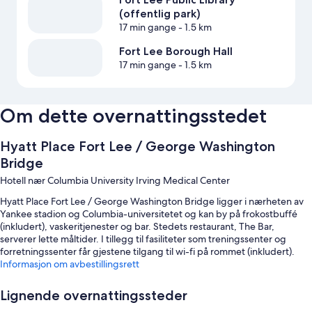
(offentlig park)
17 min gange
- 1.5 km
Fort Lee Borough Hall
17 min gange
- 1.5 km
Om dette overnattingsstedet
Hyatt Place Fort Lee / George Washington
Bridge
Hotell nær Columbia University Irving Medical Center
Hyatt Place Fort Lee / George Washington Bridge ligger i nærheten av
Yankee stadion og Columbia-universitetet og kan by på frokostbuffé
(inkludert), vaskeritjenester og bar. Stedets restaurant, The Bar,
serverer lette måltider. I tillegg til fasiliteter som treningssenter og
forretningssenter får gjestene tilgang til wi-fi på rommet (inkludert).
Informasjon om avbestillingsrett
Dette er noen andre fordeler:
Lignende overnattingssteder
Selvbetjent parkering (mot betaling), ladestasjon for elbiler og
område uten båndtvang