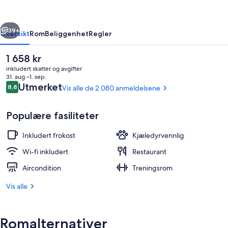
/
George
rige
Neste
Washington
39+
Oversikt
Rom
Beliggenhet
Regler
Bridge
Den
1 658 kr
nåværende
inkludert skatter og avgifter
prisen
31. aug.–1. sep.
er
Anmeldelser
Utmerket
8,8
Vis alle de 2 080 anmeldelsene
8,8 av 10 –
1 658 kr
Populære fasiliteter
Inkludert frokost
Kjæledyrvennlig
Lobby
Wi-fi inkludert
Restaurant
Aircondition
Treningsrom
Vis alle
Romalternativer