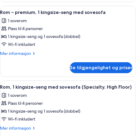
–
Bed
premium,
Åpne
Skrivebord, blendingsgardiner, lydisol
4
and
rullestolvennlig
Rom – premium, 1 kingsize-seng med sovesofa
alle
dusj
1
1 soverom
(2
bildene
Sofa
Queen
Plass til 4 personer
av
Bed)
Bed
Rom
1 kingsize-seng og 1 sovesofa (dobbel)
and
–
1
Wi-fi inkludert
Sofa
premium,
Mer
Mer informasjon
Bed)
1
informasjon
kingsize-
om
Se tilgjengelighet og priser
Rom
seng
–
med
premium,
Åpne
Skrivebord, blendingsgardiner, lydisol
sovesofa
6
1
Rom, 1 kingsize-seng med sovesofa (Specialty, High Floor)
alle
kingsize-
1 soverom
seng
bildene
med
Plass til 4 personer
av
sovesofa
Rom,
1 kingsize-seng og 1 sovesofa (dobbel)
1
Wi-fi inkludert
kingsize-
Mer
Mer informasjon
seng
informasjon