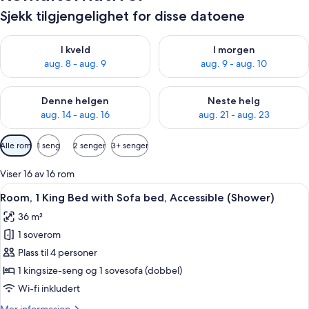
Sjekk tilgjengelighet for disse datoene
Sjekk tilgjengelighet for i kveld, aug. 8 - aug. 9
Sjekk tilgjengelighet for i mor
I kveld
I morgen
aug. 8 - aug. 9
aug. 9 - aug. 10
Sjekk tilgjengelighet for denne helgen, aug. 14 - aug. 16
Sjekk tilgjengelighet for neste
Denne helgen
Neste helg
aug. 14 - aug. 16
aug. 21 - aug. 23
Tilgjengelige
Alle rom
1 seng
2 senger
3+ senger
filtre
for
Viser 16 av 16 rom
rom
Åpne
Skrivebord, blendingsgardiner, lydisol
7
Room, 1 King Bed with Sofa bed, Accessible (Shower)
alle
36 m²
bildene
1 soverom
av
Room,
Plass til 4 personer
1
1 kingsize-seng og 1 sovesofa (dobbel)
King
Wi-fi inkludert
Bed
Mer