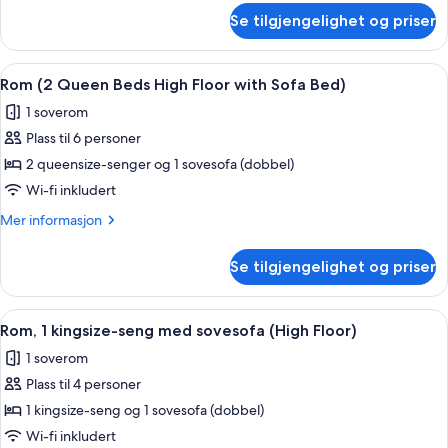
med
om
Se tilgjengelighet og priser
Rom,
sovesofa
1
(Specialty,
kingsize-
Åpne
Skrivebord, blendingsgardiner, lydisol
High
6
seng
Rom (2 Queen Beds High Floor with Sofa Bed)
alle
med
Floor)
1 soverom
sovesofa
bildene
(Specialty,
Plass til 6 personer
av
High
Rom
2 queensize-senger og 1 sovesofa (dobbel)
Floor)
(2
Wi-fi inkludert
Queen
Mer
Mer informasjon
Beds
informasjon
High
om
Se tilgjengelighet og priser
Rom
Floor
(2
with
Queen
Åpne
Skrivebord, blendingsgardiner, lydisol
Sofa
5
Beds
Rom, 1 kingsize-seng med sovesofa (High Floor)
alle
High
Bed)
1 soverom
Floor
bildene
with
Plass til 4 personer
av
Sofa
Rom,
1 kingsize-seng og 1 sovesofa (dobbel)
Bed)
1
Wi-fi inkludert