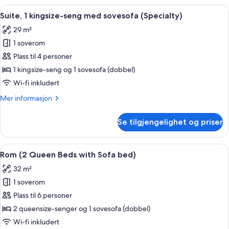
Floor)
kingsize-
Åpne
Skrivebord, blendingsgardiner, lydisol
7
seng
Suite, 1 kingsize-seng med sovesofa (Specialty)
alle
med
29 m²
sovesofa
bildene
(High
1 soverom
av
Floor)
Suite,
Plass til 4 personer
1
1 kingsize-seng og 1 sovesofa (dobbel)
kingsize-
Wi-fi inkludert
seng
Mer
Mer informasjon
med
informasjon
sovesofa
om
Se tilgjengelighet og priser
Suite,
(Specialty)
1
kingsize-
Åpne
Skrivebord, blendingsgardiner, lydisol
6
seng
Rom (2 Queen Beds with Sofa bed)
alle
med
32 m²
sovesofa
bildene
(Specialty)
1 soverom
av
Rom
Plass til 6 personer
(2
2 queensize-senger og 1 sovesofa (dobbel)
Queen
Wi-fi inkludert