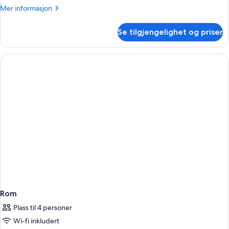
Mer
Mer informasjon
informasjon
om
Se tilgjengelighet og priser
Rom
Rom
Plass til 4 personer
Wi-fi inkludert