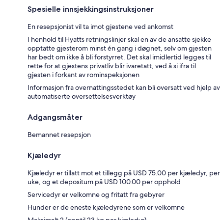
Spesielle innsjekkingsinstruksjoner
En resepsjonist vil ta imot gjestene ved ankomst
I henhold til Hyatts retningslinjer skal en av de ansatte sjekke
opptatte gjesterom minst én gang i døgnet, selv om gjesten
har bedt om ikke å bli forstyrret. Det skal imidlertid legges til
rette for at gjestens privatliv blir ivaretatt, ved å si ifra til
gjesten i forkant av rominspeksjonen
Informasjon fra overnattingsstedet kan bli oversatt ved hjelp av
automatiserte oversettelsesverktøy
Adgangsmåter
Bemannet resepsjon
Kjæledyr
Kjæledyr er tillatt mot et tillegg på USD 75.00 per kjæledyr, per
uke, og et depositum på USD 100.00 per opphold
Servicedyr er velkomne og fritatt fra gebyrer
Hunder er de eneste kjæledyrene som er velkomne