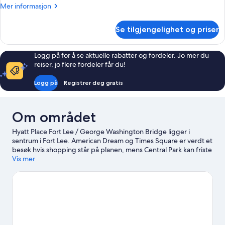
Mer
Mer informasjon
informasjon
om
Se tilgjengelighet og priser
Rom
Logg på for å se aktuelle rabatter og fordeler. Jo mer du
reiser, jo flere fordeler får du!
Logg på
Registrer deg gratis
Om området
Hyatt Place Fort Lee / George Washington Bridge ligger i
sentrum i Fort Lee. American Dream og Times Square er verdt et
besøk hvis shopping står på planen, mens Central Park kan friste
med vakre omgivelser. Er du på utkikk etter et arrangement
Vis mer
eller en kamp, bør du se om Yankee stadion eller MetLife
stadion har noe interessant på plakaten.
Se vår reiseguide til
Fort Lee