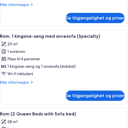
Beds
Mer
Mer informasjon
with
informasjon
Sofa
om
Se tilgjengelighet og priser
Rom
bed)
(2
Queen
Åpne
Rom, 1 kingsize-seng med sovesofa (Spe
7
Beds
Rom, 1 kingsize-seng med sovesofa (Specialty)
alle
with
29 m²
Sofa
bildene
bed)
1 soverom
av
Rom,
Plass til 4 personer
1
1 kingsize-seng og 1 sovesofa (dobbel)
kingsize-
Wi-fi inkludert
seng
Mer
Mer informasjon
med
informasjon
sovesofa
om
Se tilgjengelighet og priser
Rom,
(Specialty)
1
kingsize-
Åpne
Skrivebord, blendingsgardiner, lydisol
8
seng
Rom (2 Queen Beds with Sofa bed)
alle
med
28 m²
sovesofa
bildene