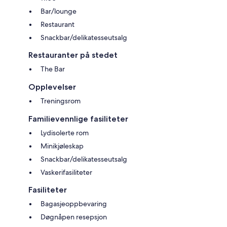
Bar/lounge
Restaurant
Snackbar/delikatesseutsalg
Restauranter på stedet
The Bar
Opplevelser
Treningsrom
Familievennlige fasiliteter
Lydisolerte rom
Minikjøleskap
Snackbar/delikatesseutsalg
Vaskerifasiliteter
Fasiliteter
Bagasjeoppbevaring
Døgnåpen resepsjon