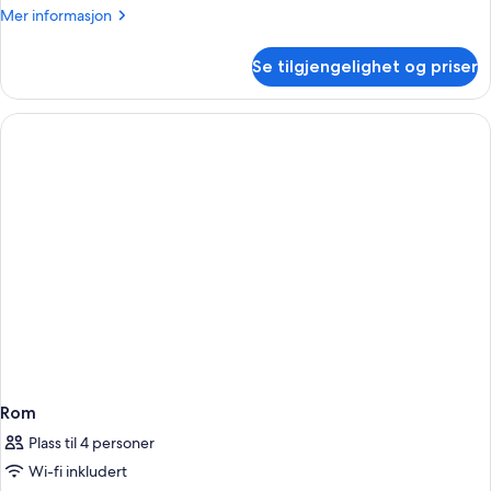
Mer
Mer informasjon
informasjon
om
Se tilgjengelighet og priser
Rom
Rom
Plass til 4 personer
Wi-fi inkludert