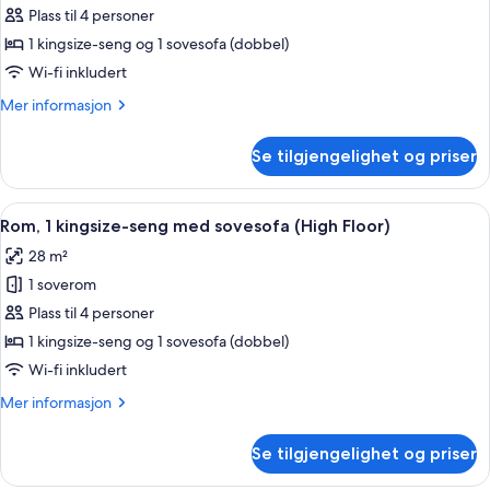
Sofa
Suite,
Plass til 4 personer
bed)
1
1 kingsize-seng og 1 sovesofa (dobbel)
King
Wi-fi inkludert
Bed
Mer
Mer informasjon
with
informasjon
Sofa
om
Se tilgjengelighet og priser
Suite,
bed,
1
Accessible
King
Åpne
Skrivebord, blendingsgardiner, lydisol
(Shower)
6
Bed
Rom, 1 kingsize-seng med sovesofa (High Floor)
alle
with
28 m²
Sofa
bildene
bed,
1 soverom
av
Accessible
Rom,
Plass til 4 personer
(Shower)
1
1 kingsize-seng og 1 sovesofa (dobbel)
kingsize-
Wi-fi inkludert
seng
Mer
Mer informasjon
med
informasjon
sovesofa
om
Se tilgjengelighet og priser
Rom,
(High
1