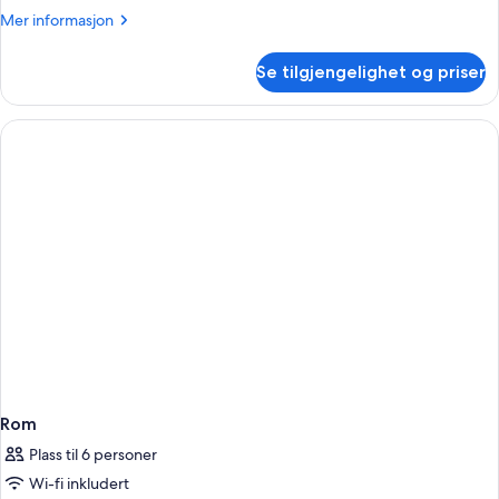
kingsize-
Mer
Mer informasjon
seng
informasjon
med
om
Se tilgjengelighet og priser
Rom,
sovesofa
1
(High
kingsize-
Floor)
seng
med
sovesofa
(High
Floor)
Rom
Plass til 6 personer
Wi-fi inkludert