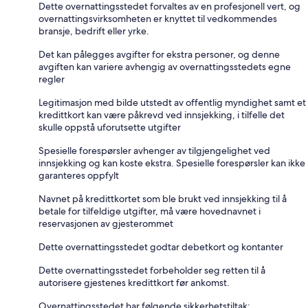
Dette overnattingsstedet forvaltes av en profesjonell vert, og
overnattingsvirksomheten er knyttet til vedkommendes
bransje, bedrift eller yrke.
Det kan pålegges avgifter for ekstra personer, og denne
avgiften kan variere avhengig av overnattingsstedets egne
regler
Legitimasjon med bilde utstedt av offentlig myndighet samt et
kredittkort kan være påkrevd ved innsjekking, i tilfelle det
skulle oppstå uforutsette utgifter
Spesielle forespørsler avhenger av tilgjengelighet ved
innsjekking og kan koste ekstra. Spesielle forespørsler kan ikke
garanteres oppfylt
Navnet på kredittkortet som ble brukt ved innsjekking til å
betale for tilfeldige utgifter, må være hovednavnet i
reservasjonen av gjesterommet
Dette overnattingsstedet godtar debetkort og kontanter
Dette overnattingsstedet forbeholder seg retten til å
autorisere gjestenes kredittkort før ankomst.
Overnattingsstedet har følgende sikkerhetstiltak: