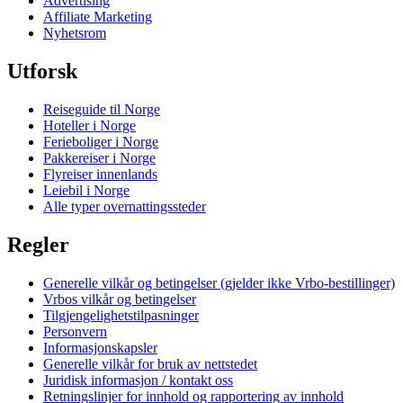
Advertising
Affiliate Marketing
Nyhetsrom
Utforsk
Reiseguide til Norge
Hoteller i Norge
Ferieboliger i Norge
Pakkereiser i Norge
Flyreiser innenlands
Leiebil i Norge
Alle typer overnattingssteder
Regler
Generelle vilkår og betingelser (gjelder ikke Vrbo-bestillinger)
Vrbos vilkår og betingelser
Tilgjengelighetstilpasninger
Personvern
Informasjonskapsler
Generelle vilkår for bruk av nettstedet
Juridisk informasjon / kontakt oss
Retningslinjer for innhold og rapportering av innhold