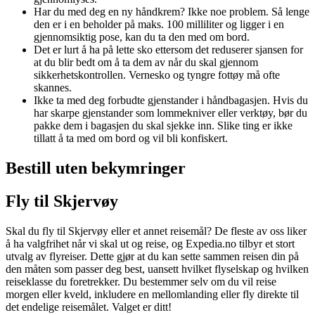
Har du med deg en ny håndkrem? Ikke noe problem. Så lenge
den er i en beholder på maks. 100 milliliter og ligger i en
gjennomsiktig pose, kan du ta den med om bord.
Det er lurt å ha på lette sko ettersom det reduserer sjansen for
at du blir bedt om å ta dem av når du skal gjennom
sikkerhetskontrollen. Vernesko og tyngre fottøy må ofte
skannes.
Ikke ta med deg forbudte gjenstander i håndbagasjen. Hvis du
har skarpe gjenstander som lommekniver eller verktøy, bør du
pakke dem i bagasjen du skal sjekke inn. Slike ting er ikke
tillatt å ta med om bord og vil bli konfiskert.
Bestill uten bekymringer
Fly til Skjervøy
Skal du fly til Skjervøy eller et annet reisemål? De fleste av oss liker
å ha valgfrihet når vi skal ut og reise, og Expedia.no tilbyr et stort
utvalg av flyreiser. Dette gjør at du kan sette sammen reisen din på
den måten som passer deg best, uansett hvilket flyselskap og hvilken
reiseklasse du foretrekker. Du bestemmer selv om du vil reise
morgen eller kveld, inkludere en mellomlanding eller fly direkte til
det endelige reisemålet. Valget er ditt!