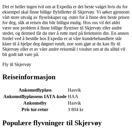
Det er heller ingen tvil om at Expedia er det beste valget hvis du for
eksempel skal finne billige flybilletter til Skjervøy. Vi søker gjennom
vårt store utvalg av flyselskaper og -ruter for å finne den beste prisen
for deg, slik at reisen din blir billigst mulig. Hos oss vil det aldri
være noe problem å finne billige flyreiser til Skjervøy eller andre
steder, og dermed får du mer å rutte med på ferieturen din. En annen
fordel ved å bestille hos Expedia er at våre kundebehandlere står
klare til å hjelpe deg døgnet rundt, noe som gjør at du kan fly til
Skjervøy eller et av våre andre reisemål i visshet om at du alltid vil
bli godt tatt vare på.
Fly til Skjervøy
Reiseinformasjon
Ankomstflyplass
Hasvik
Ankomstflyplassens IATA-kode
HAA
Ankomstby
Hasvik
Pris tur-retur
3 804 kr
Populære flyvninger til Skjervøy