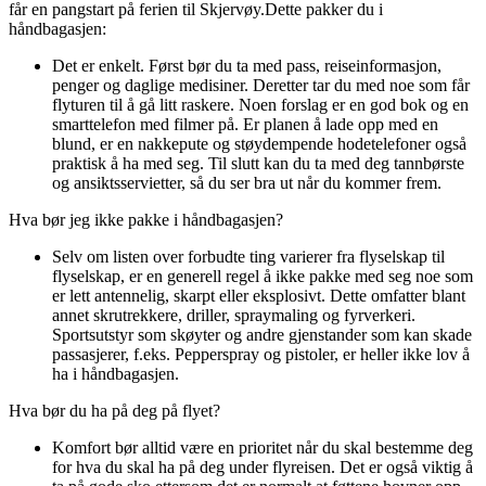
får en pangstart på ferien til Skjervøy.
Dette pakker du i
håndbagasjen:
Det er enkelt. Først bør du ta med pass, reiseinformasjon,
penger og daglige medisiner. Deretter tar du med noe som får
flyturen til å gå litt raskere. Noen forslag er en god bok og en
smarttelefon med filmer på. Er planen å lade opp med en
blund, er en nakkepute og støydempende hodetelefoner også
praktisk å ha med seg. Til slutt kan du ta med deg tannbørste
og ansiktsservietter, så du ser bra ut når du kommer frem.
Hva bør jeg ikke pakke i håndbagasjen?
Selv om listen over forbudte ting varierer fra flyselskap til
flyselskap, er en generell regel å ikke pakke med seg noe som
er lett antennelig, skarpt eller eksplosivt. Dette omfatter blant
annet skrutrekkere, driller, spraymaling og fyrverkeri.
Sportsutstyr som skøyter og andre gjenstander som kan skade
passasjerer, f.eks. Pepperspray og pistoler, er heller ikke lov å
ha i håndbagasjen.
Hva bør du ha på deg på flyet?
Komfort bør alltid være en prioritet når du skal bestemme deg
for hva du skal ha på deg under flyreisen. Det er også viktig å