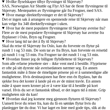
Hvilke flyselskaper tilbyr flyvninger til Skjervøy?
SAS, Norwegian Air Shuttle og Flyr AS har de fleste flyvningene til
Skjervøy. Mesteparten av flyvningene går fra Frogner, med SAS.
Hvor mange direkteflyvninger er det til Skjervøy?
Det er ingen sak å arrangere en spennende reise til Skjervøy når man
kan velge fra 348 direkteflyvninger i uken.
Hvor har de mest populære flyvningene til Skjervøy avreise fra?
Flere av de mest populære flyvningene til Skjervøy har avreise fra
flyplasser i Oslo, Bryn og Frogner.
Hvor lang tid tar det å fly til Skjervøy?
Skal du reise til Skjervøy fra Oslo, kan du forvente en flytur på
rundt 1 t og 53 min. De som tar av fra Bryn, kan forvente en reisetid
på rundt 1 t og 53 min. Fra Frogner tar det rundt 1 t og 53 min.
Hvordan finner jeg de billigste flybillettene til Skjervøy?
Som alle erfarne jetsettere sier – ikke vent med å bestille. Flyprisene
er ofte på sitt dyreste når avreisedatoen nærmer seg. En annen
fantastisk måte å finne de rimeligste prisene på er å sammenligne alle
mulighetene. Hvis destinasjonen har flere enn én flyplass, bør du
sjekke hva det koster å lande på en av de minst travle. En annen
måte å spare noen kroner på er å være klar til å bestille på kort
varsel. Hvis du ser et fantastisk tilbud, er det ingen tid å miste. Grip
muligheten når du kan!
Hvordan skal jeg komme meg gjennom flyturen til Skjervøy?
Uansett hvor du reiser fra, kan du få en sømløs flytur hvis du
planlegger før du drar. Vi har laget en liste med gode tips, slik at du