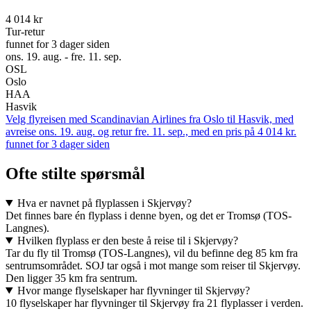
4 014 kr
Tur-retur
funnet for 3 dager siden
ons. 19. aug. - fre. 11. sep.
OSL
Oslo
HAA
Hasvik
Velg flyreisen med Scandinavian Airlines fra Oslo til Hasvik, med
avreise ons. 19. aug. og retur fre. 11. sep., med en pris på 4 014 kr.
funnet for 3 dager siden
Ofte stilte spørsmål
Hva er navnet på flyplassen i Skjervøy?
Det finnes bare én flyplass i denne byen, og det er Tromsø (TOS-
Langnes).
Hvilken flyplass er den beste å reise til i Skjervøy?
Tar du fly til Tromsø (TOS-Langnes), vil du befinne deg 85 km fra
sentrumsområdet. SOJ tar også i mot mange som reiser til Skjervøy.
Den ligger 35 km fra sentrum.
Hvor mange flyselskaper har flyvninger til Skjervøy?
10 flyselskaper har flyvninger til Skjervøy fra 21 flyplasser i verden.