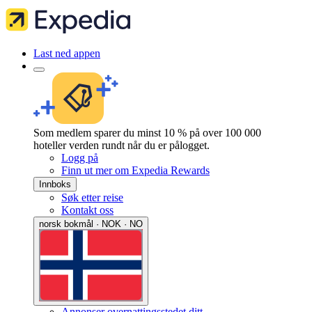
Last ned appen
Som medlem sparer du minst 10 % på over 100 000
hoteller verden rundt når du er pålogget.
Logg på
Finn ut mer om Expedia Rewards
Innboks
Søk etter reise
Kontakt oss
norsk bokmål · NOK · NO
Annonser overnattingsstedet ditt