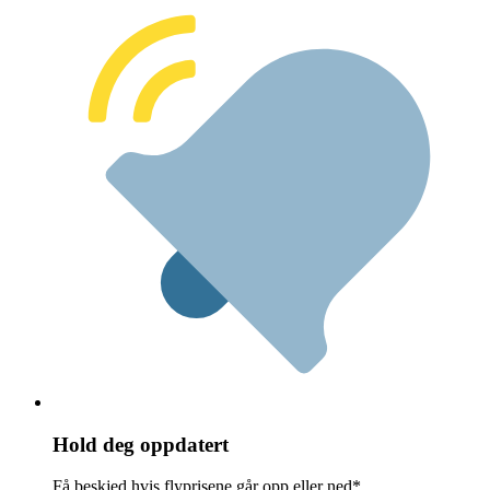
Hold deg oppdatert
Få beskjed hvis flyprisene går opp eller ned*.