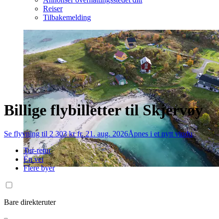
Reiser
Tilbakemelding
Billige flybilletter til Skjervøy
Se flyvning til 2 303 kr fr. 21. aug. 2026
Åpnes i et nytt vindu
Tur-retur
Én vei
Flere byer
Bare direkteruter