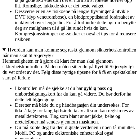
ta på gode sko ettersom det er normalt at føttene hovner opp
litt. Romslige, lukkede sko er det beste valget.
Dessverre er en av risikoene på lengre flyvninger å utvikle
DVT (dyp venetrombose), en blodpropptilstand forårsaket av
inaktivitet over lengre tid. For å forhindre dette bør du benytte
deg av muligheten til å gå litt rundt hvis du kan.
Kompresjonsstrømper og -sokker er også et tips for å redusere
risikoen.
Hvordan kan man komme seg raskt gjennom sikkerhetskontrollen
når man skal til Skjervøy?
Hemmeligheten er å gjøre alt klart før man skal gjennom
sikkerhetskontrollen. På den måten sitter du på flyet til Skjervøy før
du vet ordet av det. Følg disse nyttige tipsene for å få en spektakulær
start på ferien:
I kontrollen må de sjekke at du har gyldig pass og
ombordstigningskort før du kan gå videre. Du bør derfor ha
dette lett tilgjengelig.
Deretter må både du og håndbagasjen din undersøkes. For
ikke å lage for lang kø bør du ta av alt som kan registreres av
metalldetektoren. Ting som blant annet jakke, belte og
øretelefoner må sendes gjennom maskinen.
Du må koble deg fra den digitale verdenen i noen få minutter.
Mobil, PC og andre elektroniske enheter skal også
gjennomlyses.