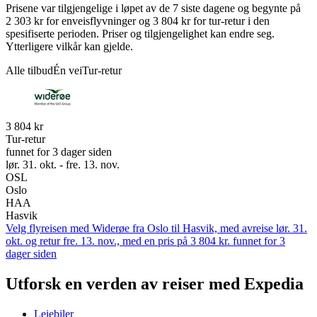
Prisene var tilgjengelige i løpet av de 7 siste dagene og begynte på
2 303 kr for enveisflyvninger og 3 804 kr for tur-retur i den
spesifiserte perioden. Priser og tilgjengelighet kan endre seg.
Ytterligere vilkår kan gjelde.
Alle tilbud
Én vei
Tur-retur
3 804 kr
Tur-retur
funnet for 3 dager siden
lør. 31. okt. - fre. 13. nov.
OSL
Oslo
HAA
Hasvik
Velg flyreisen med Widerøe fra Oslo til Hasvik, med avreise lør. 31.
okt. og retur fre. 13. nov., med en pris på 3 804 kr. funnet for 3
dager siden
Utforsk en verden av reiser med Expedia
Leiebiler