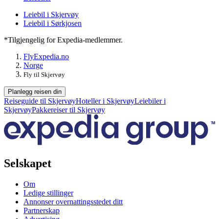
Leiebil i Skjervøy
Leiebil i Sørkjosen
*Tilgjengelig for Expedia-medlemmer.
Fly
Expedia.no
Norge
Fly til Skjervøy
Planlegg reisen din
Reiseguide til Skjervøy
Hoteller i Skjervøy
Leiebiler i
Skjervøy
Pakkereiser til Skjervøy
Selskapet
Om
Ledige stillinger
Annonser overnattingsstedet ditt
Partnerskap