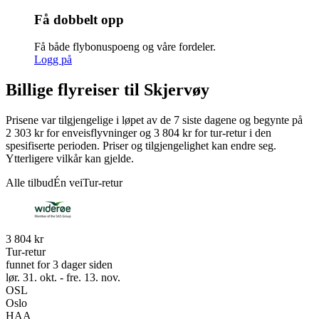
Få dobbelt opp
Få både flybonuspoeng og våre fordeler.
Logg på
Billige flyreiser til Skjervøy
Prisene var tilgjengelige i løpet av de 7 siste dagene og begynte på
2 303 kr for enveisflyvninger og 3 804 kr for tur-retur i den
spesifiserte perioden. Priser og tilgjengelighet kan endre seg.
Ytterligere vilkår kan gjelde.
Alle tilbud
Én vei
Tur-retur
3 804 kr
Tur-retur
funnet for 3 dager siden
lør. 31. okt. - fre. 13. nov.
OSL
Oslo
HAA