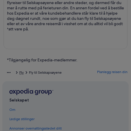
flyreiser til Selskapsøyene eller andre steder, og dermed får du
mer å rutte med på ferieturen din. En annen fordel ved å bestille
hos Expedia er at våre kundebehandlere står klare til å hjelpe
deg døgnet rundt, noe som gjør at du kan fly til Selskapsøyene
eller et av våre andre reisemål i visshet om at du alltid vil bli godt
tatt vare på.
*Tilgjengelig for Expedia-medlemmer.
Planlegg reisen din
Fly
Fly til Selskapsøyene
Selskapet
Om
Ledige stillinger
Annonser overnattingsstedet ditt