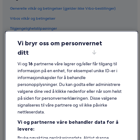
Generelle vilkår og betingelser (gjelder ikke Vrbo-bestillinger)
Vrbos vilkår og betingelser
Tilgjengelighetstilpasninger
Personvern
Vi bryr oss om personvernet
Informasjonskapsler
ditt
Generelle vilkår for bruk av nettstedet
Vi og
16
partnerne våre lagrer og/eller får tilgang til
Juridisk informasjon / kontakt oss
informasjon på en enhet, for eksempel unike ID-er i
informasjonskapsler for å behandle
Retningslinjer for innhold og rapportering av innhold
personopplysninger. Du kan godta eller administrere
valgene dine ved å klikke nedenfor eller når som helst
Hjelp
på siden for personvernerklæringen. Disse valgene
Kontakt oss
signaliseres til våre partnere og vil ikke påvirke
nettleserdata.
Avbestille eller endre bestillingen
Vi og partnerne våre behandler data for å
Refusjonsprosessen og tidsrammer for refusjon
levere:
Å bestille flyreise med et tilgodebeløp
Bruke nøyaktige geolokasjonsdata. Aktivt skanne