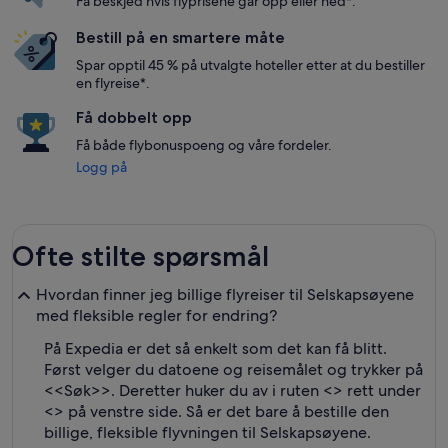
Få beskjed hvis flyprisene går opp eller ned*.
Bestill på en smartere måte
Spar opptil 45 % på utvalgte hoteller etter at du bestiller
en flyreise*.
Få dobbelt opp
Få både flybonuspoeng og våre fordeler.
Logg på
Ofte stilte spørsmål
Hvordan finner jeg billige flyreiser til Selskapsøyene
med fleksible regler for endring?
På Expedia er det så enkelt som det kan få blitt.
Først velger du datoene og reisemålet og trykker på
<<Søk>>. Deretter huker du av i ruten <
> rett under
<
> på venstre side. Så er det bare å bestille den
billige, fleksible flyvningen til Selskapsøyene.