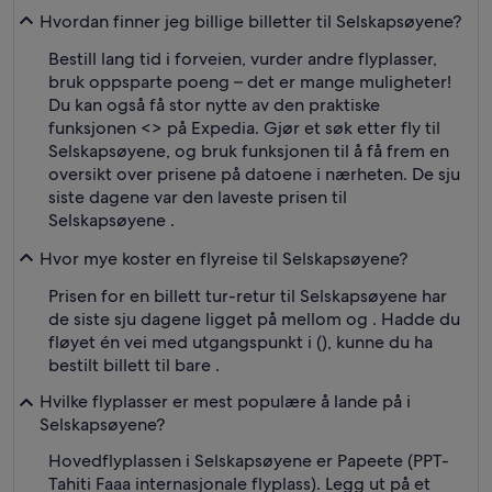
Hvordan finner jeg billige billetter til Selskapsøyene?
Bestill lang tid i forveien, vurder andre flyplasser,
bruk oppsparte poeng – det er mange muligheter!
Du kan også få stor nytte av den praktiske
funksjonen <
> på Expedia. Gjør et søk etter fly til
Selskapsøyene, og bruk funksjonen til å få frem en
oversikt over prisene på datoene i nærheten. De sju
siste dagene var den laveste prisen til
Selskapsøyene .
Hvor mye koster en flyreise til Selskapsøyene?
Prisen for en billett tur-retur til Selskapsøyene har
de siste sju dagene ligget på mellom og . Hadde du
fløyet én vei med utgangspunkt i (), kunne du ha
bestilt billett til bare .
Hvilke flyplasser er mest populære å lande på i
Selskapsøyene?
Hovedflyplassen i Selskapsøyene er Papeete (PPT-
Tahiti Faaa internasjonale flyplass). Legg ut på et