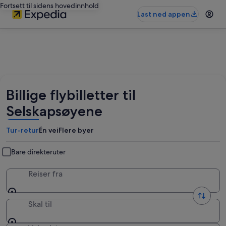
Fortsett til sidens hovedinnhold
Last ned appen
Billige flybilletter til
Selskapsøyene
Tur-retur
Én vei
Flere byer
Bare direkteruter
Reiser fra
Skal til