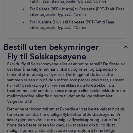
Tahiti Faaa internasjonale flyplass): 50 min
Fra Raiatea (RFP-Uturoa) til Papeete (PPT-Tahiti Faaa
internasjonale flyplass): 45 min
Fra Huahine (HUH) til Papeete (PPT-Tahiti Faaa
internasjonale flyplass): 40 min
Bestill uten bekymringer
Fly til Selskapsøyene
Fly til Selskapsøyene
Skal du fly til Selskapsøyene eller et annet reisemål? De fleste av
oss liker å ha valgfrihet når vi skal ut og reise, og Expedia.no
tilbyr et stort utvalg av flyreiser. Dette gjør at du kan sette
sammen reisen din på den måten som passer deg best, uansett
hvilket flyselskap og hvilken reiseklasse du foretrekker. Du
bestemmer selv om du vil reise morgen eller kveld, inkludere en
mellomlanding eller fly direkte til det endelige reisemålet.
Valget er ditt!
Det er heller ingen tvil om at Expedia er det beste valget hvis du
for eksempel skal finne billige flybilletter til Selskapsøyene. Vi
søker gjennom vårt store utvalg av flyselskaper og -ruter for å
finne den beste prisen for deg, slik at reisen din blir billigst
mulig. Hos oss vil det aldri være noe problem å finne billige