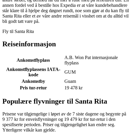
annen fordel ved å bestille hos Expedia er at våre kundebehandlere
står klare til å hjelpe deg døgnet rundt, noe som gjør at du kan fly til
Santa Rita eller et av våre andre reisemål i visshet om at du alltid vil
bli godt tatt vare på.
Fly til Santa Rita
Reiseinformasjon
A.B. Won Pat internasjonale
Ankomstflyplass
flyplass
Ankomstflyplassens IATA-
GUM
kode
Ankomstby
Guam
Pris tur-retur
19 478 kr
Populære flyvninger til Santa Rita
Prisene var tilgjengelige i løpet av de 7 siste dagene og begynte på
9 377 kr for enveisflyvninger og 19 479 kr for tur-retur i den
spesifiserte perioden. Priser og tilgjengelighet kan endre seg.
Ytterligere vilkår kan gjelde.