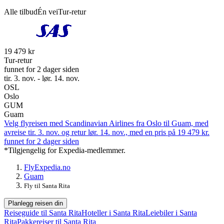
Alle tilbud
Én vei
Tur-retur
19 479 kr
Tur-retur
funnet for 2 dager siden
tir. 3. nov. - lør. 14. nov.
OSL
Oslo
GUM
Guam
Velg flyreisen med Scandinavian Airlines fra Oslo til Guam, med
avreise tir. 3. nov. og retur lør. 14. nov., med en pris på 19 479 kr.
funnet for 2 dager siden
*Tilgjengelig for Expedia-medlemmer.
Fly
Expedia.no
Guam
Fly til Santa Rita
Planlegg reisen din
Reiseguide til Santa Rita
Hoteller i Santa Rita
Leiebiler i Santa
Rita
Pakkereiser til Santa Rita