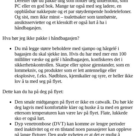
Deretter bør du pakke ting som holder deg underholdt, som
PC eller en god bok. Mange tar også med seg ladere, en
oppblåsbar nakkepute og et par støydempende hodetelefoner.
Og sist, men ikke minst – toalettsaker som tannbørste,
ansiktsservietter og et klesskift er også lurt å ha i
håndbagasjen.
Hva bør jeg ikke pakke i håndbagasjen?
Du må legge større beholdere med sjampo og hårgelé i
bagasjen du skal sjekke inn. Hvis du har med mer enn 100
milliliter væske og gelé i håndbagasjen, konfiskeres det i
sikkerhetskontrollen. Skarpe eller spisse gjenstander, som en
lommekniv, og produkter som er lett antennelige eller
eksplosive, f.eks. Nødbluss, kjemikalier og syre, er heller ikke
lov å ta med seg på flyet.
Dette kan du ha på deg på flyet:
Den smale midtgangen på flyet er ikke en catwalk. Du bør kle
deg lagvis med komfortable klær og huske å ta med en genser
ettersom temperaturen kan være lav på flyet. Flate, lukkede
sko er også lurt.
Dyp venetrombose (DVT) kan komme av lengre perioder
med inaktivitet og er en tilstand noen passasjerer kan oppleve
på lange flyturer. Den gode nyheten er at det er mulig å