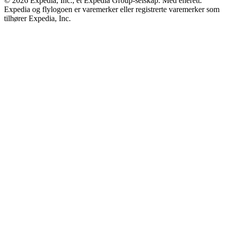
© 2026 Expedia, Inc., et Expedia Group-selskap. Med enerett.
Expedia og flylogoen er varemerker eller registrerte varemerker som
tilhører Expedia, Inc.