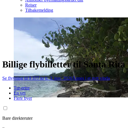
Reiser
Tilbakemelding
Billige flybilletter til Santa Rita
Se flyvning til 9 377 kr ti. 3. nov. 2026
Åpnes i et nytt vindu
Tur-retur
Én vei
Flere byer
Bare direkteruter