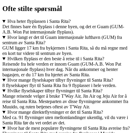
Ofte stilte spørsmål
Hva heter flyplassen i Santa Rita?
Det finnes bare én flyplass i denne byen, og det er Guam (GUM-
A.B. Won Pat internasjonale flyplass).
Hvor langt er det til Guam internasjonale lufthavn (GUM) fra
sentrum av Santa Rita?
GUM ligger 17 km fra bykjernen i Santa Rita, så du må regne med
en kort tur videre til sentrum av byen.
Hvilken flyplass er den beste å reise til i Santa Rita?
Reisende fra hele verden er innom Guam (GUM-A.B. Won Pat
internasjonale flyplass) hver dag. Når du ankommer og henter
bagasjen, er du 17 km fra hjertet av Santa Rita.
Hvor mange flyselskaper tilbyr flyvninger til Santa Rita?
8 flyselskaper flyr til Santa Rita fra 9 flyplasser i hele verden.
Hvilke flyselskaper tilbyr flyvninger til Santa Rita?
Mange reisende velger å bruke T'Way Air, Jin Air og Jeju Air for å
reise til Santa Rita. Mesteparten av disse flyvningene ankommer fra
Muuido, og ruten betjenes oftest av T'Way Air.
Hvor mange direkteflyvninger er det til Santa Rita?
Med ca. 91 flyvninger uten mellomlandinger ukentlig, vil du være i
Santa Rita før du vet ordet av det.
Hvor har de mest populære flyvningene til Santa Rita avreise fra?