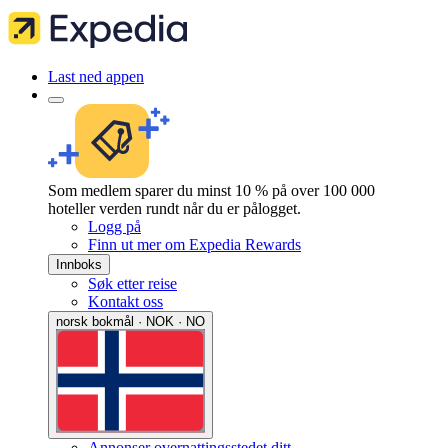
Last ned appen
Som medlem sparer du minst 10 % på over 100 000
hoteller verden rundt når du er pålogget.
Logg på
Finn ut mer om Expedia Rewards
Innboks
Søk etter reise
Kontakt oss
norsk bokmål · NOK · NO
Annonser overnattingsstedet ditt