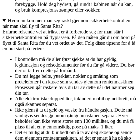
forebygge. Hold deg hydrert, gå rundt i kabinen når du kan,
og bruk kompresjonsstrømper eller -sokker.
Hvordan kommer man seg raskt gjennom sikkerhetskontrollen
når man skal fly til Santa Rita?
Erfarne reisende vet at trikset er å forberede seg før man står i
sikkerhetskontrollen på flyplassen. På den måten går du om bord på
flyet til Santa Rita før du vet ordet av det. Følg disse tipsene for å få
en bra start på ferien:
I kontrollen må de aller først sjekke at du har gyldig
legitimasjon og reisedokumenter før du får gå videre. Du bør
derfor ta frem dette på forhånd.
Du må legge belte, ytterklær, nøkler og småting som
øretelefoner i en kasse som sendes gjennom røntenmaskinen.
Prosessen går raskere hvis du tar av dette når det nærmer seg
din tur.
Alle elektroniske duppeditter, inkludert mobil og nettbrett, må
også skannes separat.
Ikke glem å ta ut gelé og væske fra håndbagasjen. Dette må
vanligvis sendes gjennom røntgenmaskinen separat. Hver
beholder kan ikke være større enn 100 milliliter, og du må få
plass til alt en gjennomsiktig pose på maks. 1 liter.
Det er mulig at du blir bedt om å ta av deg skoene og sende
dem gjennom røntgenmaskinen, så det er smart å ha på sko