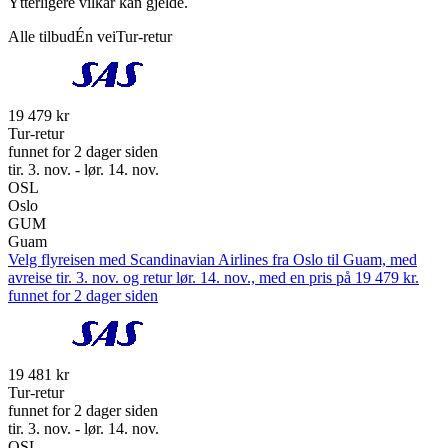
Ytterligere vilkår kan gjelde.
Alle tilbud
Én vei
Tur-retur
19 479 kr
Tur-retur
funnet for 2 dager siden
tir. 3. nov. - lør. 14. nov.
OSL
Oslo
GUM
Guam
Velg flyreisen med Scandinavian Airlines fra Oslo til Guam, med
avreise tir. 3. nov. og retur lør. 14. nov., med en pris på 19 479 kr.
funnet for 2 dager siden
19 481 kr
Tur-retur
funnet for 2 dager siden
tir. 3. nov. - lør. 14. nov.
OSL