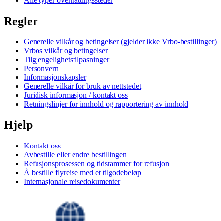
Alle typer overnattingssteder
Regler
Generelle vilkår og betingelser (gjelder ikke Vrbo-bestillinger)
Vrbos vilkår og betingelser
Tilgjengelighetstilpasninger
Personvern
Informasjonskapsler
Generelle vilkår for bruk av nettstedet
Juridisk informasjon / kontakt oss
Retningslinjer for innhold og rapportering av innhold
Hjelp
Kontakt oss
Avbestille eller endre bestillingen
Refusjonsprosessen og tidsrammer for refusjon
Å bestille flyreise med et tilgodebeløp
Internasjonale reisedokumenter