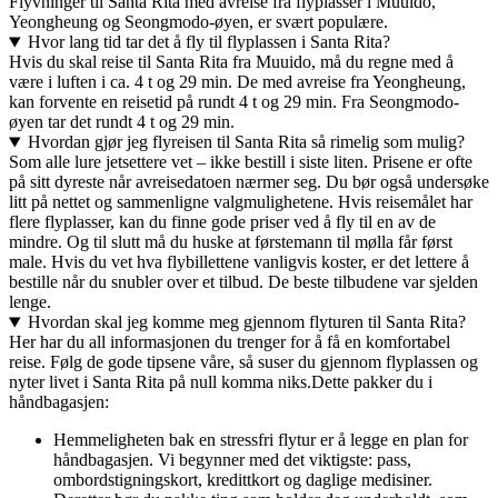
Flyvninger til Santa Rita med avreise fra flyplasser i Muuido,
Yeongheung og Seongmodo-øyen, er svært populære.
Hvor lang tid tar det å fly til flyplassen i Santa Rita?
Hvis du skal reise til Santa Rita fra Muuido, må du regne med å
være i luften i ca. 4 t og 29 min. De med avreise fra Yeongheung,
kan forvente en reisetid på rundt 4 t og 29 min. Fra Seongmodo-
øyen tar det rundt 4 t og 29 min.
Hvordan gjør jeg flyreisen til Santa Rita så rimelig som mulig?
Som alle lure jetsettere vet – ikke bestill i siste liten. Prisene er ofte
på sitt dyreste når avreisedatoen nærmer seg. Du bør også undersøke
litt på nettet og sammenligne valgmulighetene. Hvis reisemålet har
flere flyplasser, kan du finne gode priser ved å fly til en av de
mindre. Og til slutt må du huske at førstemann til mølla får først
male. Hvis du vet hva flybillettene vanligvis koster, er det lettere å
bestille når du snubler over et tilbud. De beste tilbudene var sjelden
lenge.
Hvordan skal jeg komme meg gjennom flyturen til Santa Rita?
Her har du all informasjonen du trenger for å få en komfortabel
reise. Følg de gode tipsene våre, så suser du gjennom flyplassen og
nyter livet i Santa Rita på null komma niks.
Dette pakker du i
håndbagasjen:
Hemmeligheten bak en stressfri flytur er å legge en plan for
håndbagasjen. Vi begynner med det viktigste: pass,
ombordstigningskort, kredittkort og daglige medisiner.