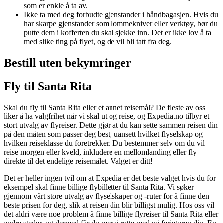
som er enkle å ta av.
Ikke ta med deg forbudte gjenstander i håndbagasjen. Hvis du
har skarpe gjenstander som lommekniver eller verktøy, bør du
putte dem i kofferten du skal sjekke inn. Det er ikke lov å ta
med slike ting på flyet, og de vil bli tatt fra deg.
Bestill uten bekymringer
Fly til Santa Rita
Skal du fly til Santa Rita eller et annet reisemål? De fleste av oss
liker å ha valgfrihet når vi skal ut og reise, og Expedia.no tilbyr et
stort utvalg av flyreiser. Dette gjør at du kan sette sammen reisen din
på den måten som passer deg best, uansett hvilket flyselskap og
hvilken reiseklasse du foretrekker. Du bestemmer selv om du vil
reise morgen eller kveld, inkludere en mellomlanding eller fly
direkte til det endelige reisemålet. Valget er ditt!
Det er heller ingen tvil om at Expedia er det beste valget hvis du for
eksempel skal finne billige flybilletter til Santa Rita. Vi søker
gjennom vårt store utvalg av flyselskaper og -ruter for å finne den
beste prisen for deg, slik at reisen din blir billigst mulig. Hos oss vil
det aldri være noe problem å finne billige flyreiser til Santa Rita eller
andre steder, og dermed får du mer å rutte med på ferieturen din. En