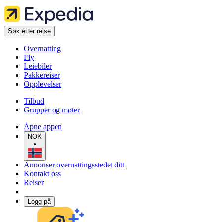
Søk etter reise
Overnatting
Fly
Leiebiler
Pakkereiser
Opplevelser
Tilbud
Grupper og møter
Åpne appen
NOK
•
Annonser overnattingsstedet ditt
Kontakt oss
Reiser
Logg på