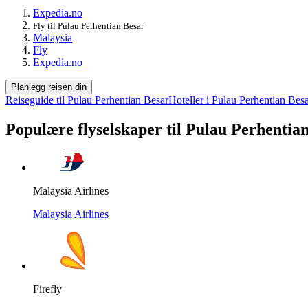
Expedia.no
Fly til Pulau Perhentian Besar
Malaysia
Fly
Expedia.no
Planlegg reisen din
Reiseguide til Pulau Perhentian Besar
Hoteller i Pulau Perhentian Bes
Populære flyselskaper til Pulau Perhentia
Malaysia Airlines
Malaysia Airlines
Firefly