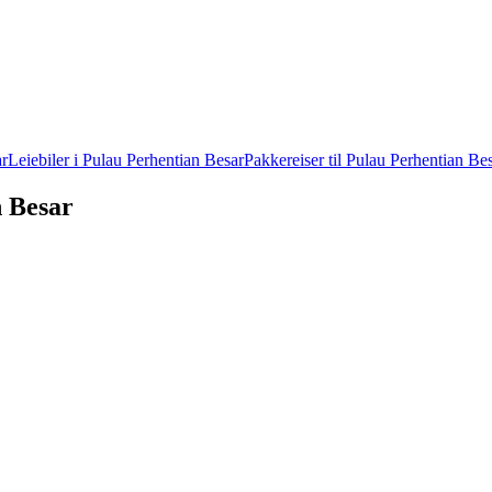
ar
Leiebiler i Pulau Perhentian Besar
Pakkereiser til Pulau Perhentian Be
n Besar