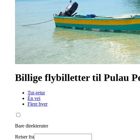
Billige flybilletter til Pulau
Tur-retur
Én vei
Flere byer
Bare direkteruter
Reiser fra