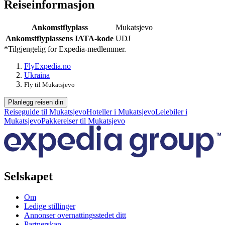
Reiseinformasjon
Ankomstflyplass
Mukatsjevo
Ankomstflyplassens IATA-kode
UDJ
*Tilgjengelig for Expedia-medlemmer.
Fly
Expedia.no
Ukraina
Fly til Mukatsjevo
Planlegg reisen din
Reiseguide til Mukatsjevo
Hoteller i Mukatsjevo
Leiebiler i
Mukatsjevo
Pakkereiser til Mukatsjevo
Selskapet
Om
Ledige stillinger
Annonser overnattingsstedet ditt
Partnerskap