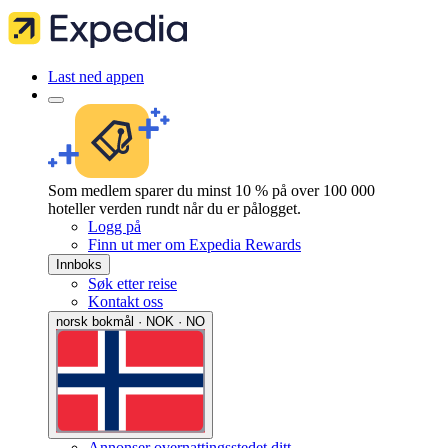
Last ned appen
Som medlem sparer du minst 10 % på over 100 000
hoteller verden rundt når du er pålogget.
Logg på
Finn ut mer om Expedia Rewards
Innboks
Søk etter reise
Kontakt oss
norsk bokmål · NOK · NO
Annonser overnattingsstedet ditt