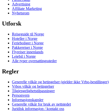
Advertising
Affiliate Marketing
Nyhetsrom
Utforsk
Reiseguide til Norge
Hoteller i Norge
Ferieboliger i Norge
Pakkereiser i Norge
Flyreiser innenlands
Leiebil i Norge
Alle typer overnattingssteder
Regler
Generelle vilkår og betingelser (gjelder ikke Vrbo-bestillinger)
Vrbos vilkår og betingelser
Tilgjengelighetstilpasninger
Personvern
Informasjonskapsler
Generelle vilkår for bruk av nettstedet
Juridisk informasjon / kontakt oss