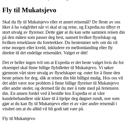
Fly til Mukatsjevo
Skal du fly til Mukatsjevo eller et annet reisemål? De fleste av oss
liker å ha valgfrihet når vi skal ut og reise, og Expedia.no tilbyr et
stort utvalg av flyreiser. Dette gjør at du kan sette sammen reisen din
på den måten som passer deg best, uansett hvilket flyselskap og
hvilken reiseklasse du foretrekker. Du bestemmer selv om du vil
reise morgen eller kveld, inkludere en mellomlanding eller fly
direkte til det endelige reisemålet. Valget er ditt!
Det er heller ingen tvil om at Expedia er det beste valget hvis du for
eksempel skal finne billige flybilletter til Mukatsjevo. Vi søker
gjennom vårt store utvalg av flyselskaper og -ruter for å finne den
beste prisen for deg, slik at reisen din blir billigst mulig. Hos oss vil
det aldri være noe problem å finne billige flyreiser til Mukatsjevo
eller andre steder, og dermed får du mer å rutte med på ferieturen
din. En annen fordel ved å bestille hos Expedia er at våre
kundebehandlere står klare til å hjelpe deg døgnet rundt, noe som
gjør at du kan fly til Mukatsjevo eller et av våre andre reisemål i
visshet om at du alltid vil bli godt tatt vare på.
Fly til Mukatsjevo