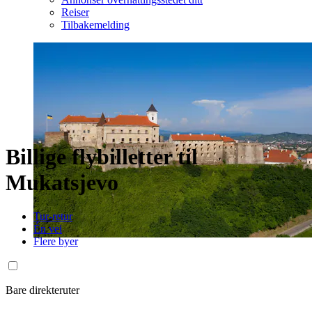
Reiser
Tilbakemelding
Billige flybilletter til
Mukatsjevo
Tur-retur
Én vei
Flere byer
Bare direkteruter