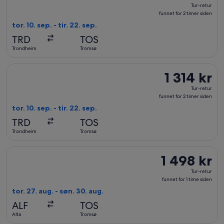
Tur-
Tur-retur
retur,
funnet for 2 timer siden
funnet
tor. 10. sep. - tir. 22. sep.
for
TRD
TOS
2
Trondheim
Tromsø
timer
siden
Velg flyreisen med Scandinavian Airlines fra Trondheim til Tro
1 314 kr
1 314 kr
Tur-
Tur-retur
retur,
funnet for 2 timer siden
funnet
tor. 10. sep. - tir. 22. sep.
for
TRD
TOS
2
Trondheim
Tromsø
timer
siden
Velg flyreisen med Norwegian Air Shuttle fra Alta til Tromsø, 
1 498 kr
1 498 kr
Tur-
Tur-retur
retur,
funnet for 1 time siden
funnet
tor. 27. aug. - søn. 30. aug.
for
ALF
TOS
1
Alta
Tromsø
time