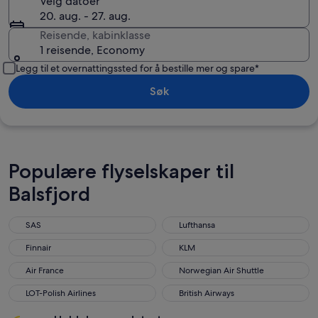
Velg datoer
20. aug. - 27. aug.
Reisende, kabinklasse
1 reisende, Economy
Legg til et overnattingssted for å bestille mer og spare*
Søk
Populære flyselskaper til
Balsfjord
SAS
Lufthansa
SAS
Lufthansa
Finnair
KLM
Finnair
KLM
Air France
Norwegian Air Shuttle
Air France
Norwegian Air Shuttle
LOT-Polish Airlines
British Airways
LOT-Polish Airlines
British Airways