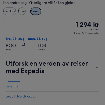
kan endre seg. Ytterligere vilkår kan gjelde.
Alle tilbud
Én vei
Tur-retur
Velg flyreisen med Widerøe fra Bodø til Tromsø, med avreise f
1 294 kr
1 294 kr
Tur-
Tur-retur
retur,
funnet for 2 dager siden
funnet
fre. 28. aug. - man. 31. aug.
for
BOO
TOS
2
Bodø
Tromsø
dager
siden
Utforsk en verden av reiser
med Expedia
Leiebiler
Leiebil i Nordkjosbotn