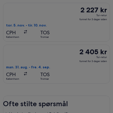
siden
Velg flyreisen med Lufthansa fra København til Tromsø, med avr
2 227 kr
2 227 kr
Tur-
Tur-retur
retur,
funnet for 3 dager siden
funnet
tor. 5. nov. - tir. 10. nov.
for
CPH
TOS
3
København
Tromsø
dager
siden
Velg flyreisen med Austrian Airlines fra København til Tromsø
2 405 kr
2 405 kr
Tur-
Tur-retur
retur,
funnet for 3 dager siden
funnet
man. 31. aug. - fre. 4. sep.
for
CPH
TOS
3
København
Tromsø
dager
siden
Ofte stilte spørsmål