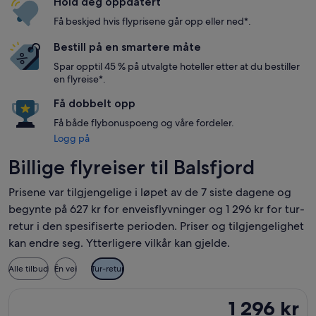
Hold deg oppdatert
Få beskjed hvis flyprisene går opp eller ned*.
Bestill på en smartere måte
Spar opptil 45 % på utvalgte hoteller etter at du bestiller
en flyreise*.
Få dobbelt opp
Få både flybonuspoeng og våre fordeler.
Logg på
Billige flyreiser til Balsfjord
Prisene var tilgjengelige i løpet av de 7 siste dagene og
begynte på 627 kr for enveisflyvninger og 1 296 kr for tur-
retur i den spesifiserte perioden. Priser og tilgjengelighet
kan endre seg. Ytterligere vilkår kan gjelde.
Alle tilbud
Én vei
Tur-retur
Velg flyreisen med Widerøe fra Trondheim til Tromsø, med avrei
1 296 kr
1 296 kr