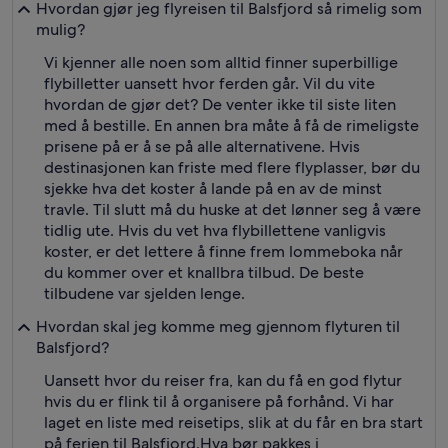
Hvordan gjør jeg flyreisen til Balsfjord så rimelig som
mulig?
Vi kjenner alle noen som alltid finner superbillige
flybilletter uansett hvor ferden går. Vil du vite
hvordan de gjør det? De venter ikke til siste liten
med å bestille. En annen bra måte å få de rimeligste
prisene på er å se på alle alternativene. Hvis
destinasjonen kan friste med flere flyplasser, bør du
sjekke hva det koster å lande på en av de minst
travle. Til slutt må du huske at det lønner seg å være
tidlig ute. Hvis du vet hva flybillettene vanligvis
koster, er det lettere å finne frem lommeboka når
du kommer over et knallbra tilbud. De beste
tilbudene var sjelden lenge.
Hvordan skal jeg komme meg gjennom flyturen til
Balsfjord?
Uansett hvor du reiser fra, kan du få en god flytur
hvis du er flink til å organisere på forhånd. Vi har
laget en liste med reisetips, slik at du får en bra start
på ferien til Balsfjord.
Hva bør pakkes i