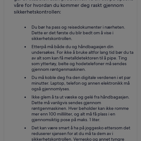
våre for hvordan du kommer deg raskt gjennom
sikkerhetskontrollen:
Du bør ha pass og reisedokumenter i nærheten.
Dette er det første du blir bedt om å vise i
sikkerhetskontrollen.
Etterpå må både du og håndbagasjen din
undersøkes. For ikke å bruke altfor lang tid bør du ta
av alt som kan få metalldetektoren til å pipe. Ting
som yttertøy, belte og hodetelefoner må sendes
gjennom røntgenmaskinen.
Du må koble deg fra den digitale verdenen i et par
minutter. Laptop, telefon og annen elektronikk må
også gjennomlyses.
Ikke glem å ta ut væske og gelé fra håndbagasjen.
Dette må vanligvis sendes gjennom
røntgenmaskinen. Hver beholder kan ikke romme
mer enn 100 milliliter, og alt må få plass i en
gjennomsiktig pose på maks. 1 liter.
Det kan være smart å ha på joggesko ettersom det
reduserer sjansen for at du må ta dem av i
sikkerhetskontrollen. Vernesko og annet tyngre