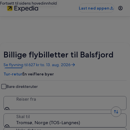
Fortsett til sidens hovedinnhold
Last ned appen
Billige flybilletter til Balsfjord
Åpnes
Se flyvning til 627 kr to. 13. aug. 2026
i
Tur-retur
Én vei
Flere byer
et
nytt
vindu
Bare direkteruter
Reiser fra
Skal til
Tromsø, Norge (TOS-Langnes)