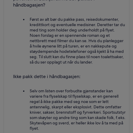
håndbagasjen?
Først av alt bør du pakke pass, reisedokumenter,
kredittkort og eventuelle medisiner. Deretter tar du
med ting som holder deg underholdt på flyet.
Noen forslag er en spennende roman og et
nettbrett med filmer du kan se. Hvis du planlegger
å hvile øynene litt på turen, er en nakkepute og
støydempende hodetelefoner også kjekt å ha med
seg. Til slutt kan du finne plass til noen toalettsaker,
så du ser opplagt ut når du lander.
Ikke pakk dette i håndbagasjen:
Selv om listen over forbudte gjenstander kan
variere fra flyselskap til flyselskap, er en generell
regel å ikke pakke med seg noe som er lett
antennelig, skarpt eller eksplosivt. Dette omfatter
kniver, sakser, brennstoff og fyrverkeri. Sportsutstyr
som skøyter og andre ting som kan skade folk, f.eks.
Skytevåpen og sverd, er heller ikke lov å ta med på
flyet.