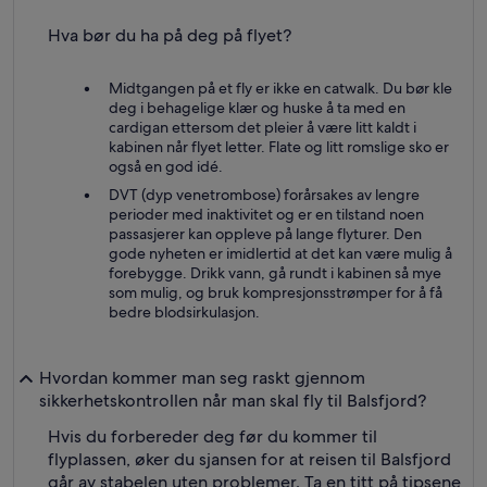
Hva bør du ha på deg på flyet?
Midtgangen på et fly er ikke en catwalk. Du bør kle
deg i behagelige klær og huske å ta med en
cardigan ettersom det pleier å være litt kaldt i
kabinen når flyet letter. Flate og litt romslige sko er
også en god idé.
DVT (dyp venetrombose) forårsakes av lengre
perioder med inaktivitet og er en tilstand noen
passasjerer kan oppleve på lange flyturer. Den
gode nyheten er imidlertid at det kan være mulig å
forebygge. Drikk vann, gå rundt i kabinen så mye
som mulig, og bruk kompresjonsstrømper for å få
bedre blodsirkulasjon.
Hvordan kommer man seg raskt gjennom
sikkerhetskontrollen når man skal fly til Balsfjord?
Hvis du forbereder deg før du kommer til
flyplassen, øker du sjansen for at reisen til Balsfjord
går av stabelen uten problemer. Ta en titt på tipsene