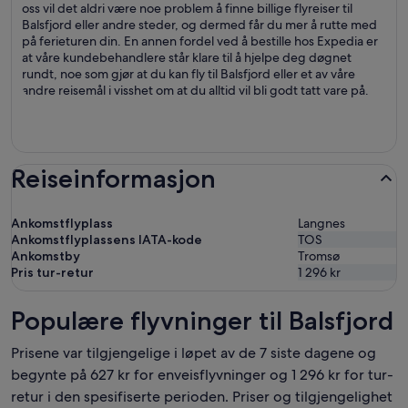
oss vil det aldri være noe problem å finne billige flyreiser til
Balsfjord eller andre steder, og dermed får du mer å rutte med
på ferieturen din. En annen fordel ved å bestille hos Expedia er
at våre kundebehandlere står klare til å hjelpe deg døgnet
rundt, noe som gjør at du kan fly til Balsfjord eller et av våre
andre reisemål i visshet om at du alltid vil bli godt tatt vare på.
Reiseinformasjon
Ankomstflyplass
Langnes
Ankomstflyplassens IATA-kode
TOS
Ankomstby
Tromsø
Pris tur-retur
1 296 kr
Populære flyvninger til Balsfjord
Prisene var tilgjengelige i løpet av de 7 siste dagene og
begynte på 627 kr for enveisflyvninger og 1 296 kr for tur-
retur i den spesifiserte perioden. Priser og tilgjengelighet