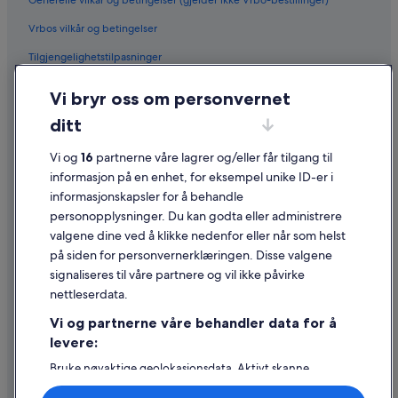
Generelle vilkår og betingelser (gjelder ikke Vrbo-bestillinger)
Vrbos vilkår og betingelser
Tilgjengelighetstilpasninger
Personvern
Vi bryr oss om personvernet
Informasjonskapsler
ditt
Generelle vilkår for bruk av nettstedet
Vi og
16
partnerne våre lagrer og/eller får tilgang til
Juridisk informasjon / kontakt oss
informasjon på en enhet, for eksempel unike ID-er i
informasjonskapsler for å behandle
Retningslinjer for innhold og rapportering av innhold
personopplysninger. Du kan godta eller administrere
valgene dine ved å klikke nedenfor eller når som helst
Hjelp
på siden for personvernerklæringen. Disse valgene
Kontakt oss
signaliseres til våre partnere og vil ikke påvirke
nettleserdata.
Avbestille eller endre bestillingen
Vi og partnerne våre behandler data for å
Refusjonsprosessen og tidsrammer for refusjon
levere:
Å bestille flyreise med et tilgodebeløp
Bruke nøyaktige geolokasjonsdata. Aktivt skanne
enhetsegenskaper for identifikasjon. Lagre og/eller få
Internasjonale reisedokumenter