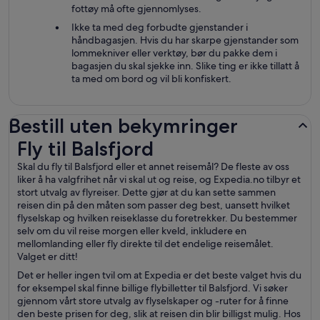
fottøy må ofte gjennomlyses.
Ikke ta med deg forbudte gjenstander i
håndbagasjen. Hvis du har skarpe gjenstander som
lommekniver eller verktøy, bør du pakke dem i
bagasjen du skal sjekke inn. Slike ting er ikke tillatt å
ta med om bord og vil bli konfiskert.
Bestill uten bekymringer
Fly til Balsfjord
Fly til Balsfjord
Skal du fly til Balsfjord eller et annet reisemål? De fleste av oss
liker å ha valgfrihet når vi skal ut og reise, og Expedia.no tilbyr et
stort utvalg av flyreiser. Dette gjør at du kan sette sammen
reisen din på den måten som passer deg best, uansett hvilket
flyselskap og hvilken reiseklasse du foretrekker. Du bestemmer
selv om du vil reise morgen eller kveld, inkludere en
mellomlanding eller fly direkte til det endelige reisemålet.
Valget er ditt!
Det er heller ingen tvil om at Expedia er det beste valget hvis du
for eksempel skal finne billige flybilletter til Balsfjord. Vi søker
gjennom vårt store utvalg av flyselskaper og -ruter for å finne
den beste prisen for deg, slik at reisen din blir billigst mulig. Hos