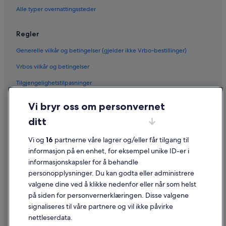
Alle typer overnattingssteder
Regler
Generelle vilkår og betingelser (gjelder ikke Vrbo-bestillinger)
Vrbos vilkår og betingelser
Tilgjengelighetstilpasninger
Personvern
Vi bryr oss om personvernet
Informasjonskapsler
ditt
Generelle vilkår for bruk av nettstedet
Vi og
16
partnerne våre lagrer og/eller får tilgang til
Juridisk informasjon / kontakt oss
informasjon på en enhet, for eksempel unike ID-er i
informasjonskapsler for å behandle
Retningslinjer for innhold og rapportering av innhold
personopplysninger. Du kan godta eller administrere
valgene dine ved å klikke nedenfor eller når som helst
Hjelp
på siden for personvernerklæringen. Disse valgene
Kontakt oss
signaliseres til våre partnere og vil ikke påvirke
nettleserdata.
Avbestille eller endre bestillingen