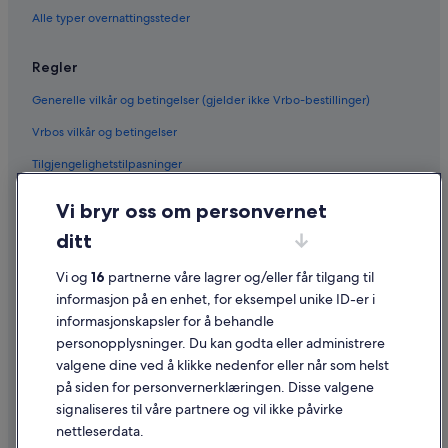
Alle typer overnattingssteder
Regler
Generelle vilkår og betingelser (gjelder ikke Vrbo-bestillinger)
Vrbos vilkår og betingelser
Tilgjengelighetstilpasninger
Personvern
Vi bryr oss om personvernet
Informasjonskapsler
ditt
Generelle vilkår for bruk av nettstedet
Vi og
16
partnerne våre lagrer og/eller får tilgang til
Juridisk informasjon / kontakt oss
informasjon på en enhet, for eksempel unike ID-er i
informasjonskapsler for å behandle
Retningslinjer for innhold og rapportering av innhold
personopplysninger. Du kan godta eller administrere
valgene dine ved å klikke nedenfor eller når som helst
Hjelp
på siden for personvernerklæringen. Disse valgene
Kontakt oss
signaliseres til våre partnere og vil ikke påvirke
nettleserdata.
Avbestille eller endre bestillingen