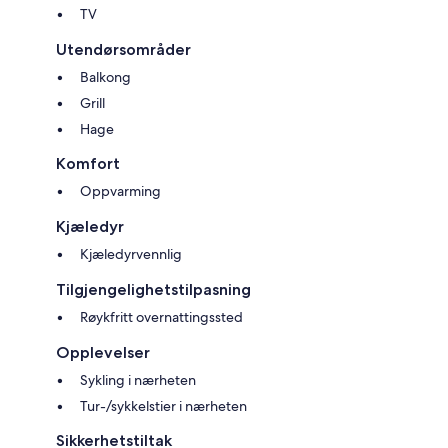
TV
Utendørsområder
Balkong
Grill
Hage
Komfort
Oppvarming
Kjæledyr
Kjæledyrvennlig
Tilgjengelighetstilpasning
Røykfritt overnattingssted
Opplevelser
Sykling i nærheten
Tur-/sykkelstier i nærheten
Sikkerhetstiltak