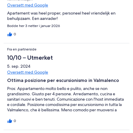
Oversett med Google
Apartement was heel proper, personeel heel vriendelijk en
behulpzaam. Een aanrader!
Bodde her 3 netter i januar 2026
0
Fra en partnerside
10/10 – Utmerket
5. sep. 2024
Oversett med Google
Ottima posizione per escursionismo in Valmalenco
Pros: Appartamento molto bello e pulito, anche se non
grandissimo. Giusto per 4 persone. Arredamento, cucina e
sanitari nuovi e ben tenuti. Comunicazione con l'host immediata
e cordiale. Posizione comodissima per escursionismo in tutta la
Valmalenco, che è bellissima. Meno comodo per muoversi a
piedi, ma personalmente non ha influito sulla vacanza.
Caspoggio davvero un paese carino. Direi tutto perfetto. Grazie!
0