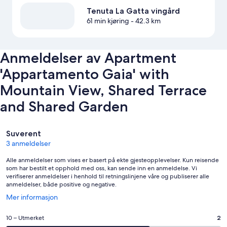
Tenuta La Gatta vingård
61 min kjøring
- 42.3 km
Anmeldelser av Apartment
'Appartamento Gaia' with
Mountain View, Shared Terrace
and Shared Garden
Anmeldelser
Suverent
3 anmeldelser
Alle anmeldelser som vises er basert på ekte gjesteopplevelser. Kun reisende
som har bestilt et opphold med oss, kan sende inn en anmeldelse. Vi
verifiserer anmeldelser i henhold til retningslinjene våre og publiserer alle
anmeldelser, både positive og negative.
Åpnes
Mer informasjon
i
et
Rangering
10 – Utmerket
2
nytt