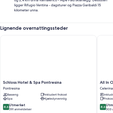
og 2,4 km unna Valmalenco - Alpe Palù skianlegg. Dessuten
ligger Rifugio Ventina - dagsturer og Piazza Garibaldi 15
kilometer unna.
Lignende overnattingssteder
Schloss Hotel & Spa Pontresina
All In O
Schloss
All
Schloss Hotel & Spa Pontresina
All In
Hotel
In
Pontresina
Celerina
&
One
Basseng
Inkludert frokost
Inklud
Spa
Hotel
Spa
Kjæledyrvennlig
Frokos
Pontresina
Inn
Pontresina
Lodge
8.6
8.6
Utmerket
Utm
8,6
8,6
Celerina
av
av
391 anmeldelser
303 