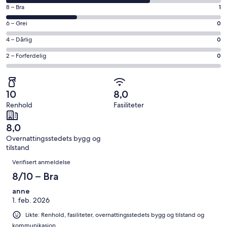
på
vindu
Rangering
8 – Bra
1
10
på
−
Rangering
6 – Grei
0
8
Utmerket.
på
−
Rangering
4 – Dårlig
0
2
6
Bra.
på
av
−
Rangering
2 – Forferdelig
0
1
4
totalt
Grei.
på
av
−
3
0
2
totalt
Dårlig.
anmeldelser.
av
−
3
0
10
8,0
totalt
Forferdelig.
anmeldelser.
av
Renhold
Fasiliteter
3
0
totalt
anmeldelser.
av
3
8,0
totalt
anmeldelser.
Overnattingsstedets bygg og
3
tilstand
anmeldelser.
Anmeldelser
Verifisert anmeldelse
8/10 – Bra
anne
1. feb. 2026
Likte: Renhold, fasiliteter, overnattingsstedets bygg og tilstand og
kommunikasjon