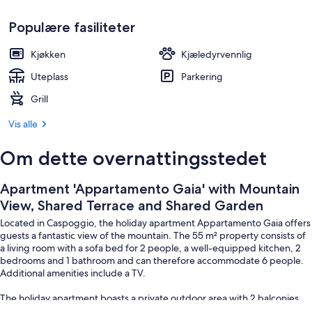
Utendørsservering
Populære fasiliteter
Kjøkken
Kjæledyrvennlig
Uteplass
Parkering
Grill
Vis alle
Om dette overnattingsstedet
Apartment 'Appartamento Gaia' with Mountain
View, Shared Terrace and Shared Garden
Located in Caspoggio, the holiday apartment Appartamento Gaia offers
guests a fantastic view of the mountain. The 55 m² property consists of
a living room with a sofa bed for 2 people, a well-equipped kitchen, 2
bedrooms and 1 bathroom and can therefore accommodate 6 people.
Additional amenities include a TV.
The holiday apartment boasts a private outdoor area with 2 balconies.
The property has access to a shared outdoor area which includes a