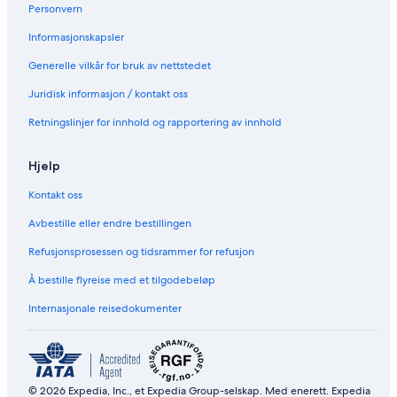
v
i
n
n
Personvern
e
-
t
c
Informasjonskapsler
F
a
o
i
i
w
Generelle vilkår for bruk av nettstedet
a
n
i
n
V
t
Juridisk informasjon / kontakt oss
d
i
h
A
e
M
Retningslinjer for innhold og rapportering av innhold
i
w
o
r
,
u
Hjelp
C
P
n
o
r
t
Kontakt oss
n
i
a
d
v
i
Avbestille eller endre bestillingen
i
a
n
t
t
V
Refusjonsprosessen og tidsrammer for refusjon
i
e
i
o
T
e
Å bestille flyreise med et tilgodebeløp
n
e
w
Internasjonale reisedokumenter
i
r
s
n
r
a
g
a
n
c
d
e
P
a
r
© 2026 Expedia, Inc., et Expedia Group-selskap. Med enerett. Expedia