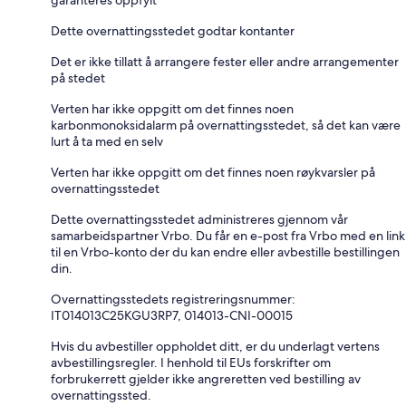
garanteres oppfylt
Dette overnattingsstedet godtar kontanter
Det er ikke tillatt å arrangere fester eller andre arrangementer
på stedet
Verten har ikke oppgitt om det finnes noen
karbonmonoksidalarm på overnattingsstedet, så det kan være
lurt å ta med en selv
Verten har ikke oppgitt om det finnes noen røykvarsler på
overnattingsstedet
Dette overnattingsstedet administreres gjennom vår
samarbeidspartner Vrbo. Du får en e-post fra Vrbo med en link
til en Vrbo-konto der du kan endre eller avbestille bestillingen
din.
Overnattingsstedets registreringsnummer:
IT014013C25KGU3RP7, 014013-CNI-00015
Hvis du avbestiller oppholdet ditt, er du underlagt vertens
avbestillingsregler. I henhold til EUs forskrifter om
forbrukerrett gjelder ikke angreretten ved bestilling av
overnattingssted.