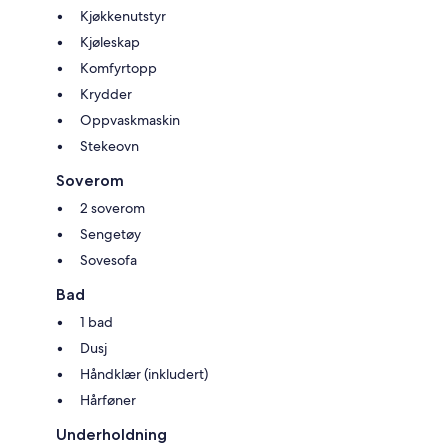
Kjøkkenutstyr
Kjøleskap
Komfyrtopp
Krydder
Oppvaskmaskin
Stekeovn
Soverom
2 soverom
Sengetøy
Sovesofa
Bad
1 bad
Dusj
Håndklær (inkludert)
Hårføner
Underholdning