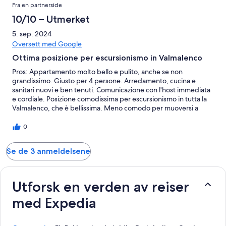
Fra en partnerside
10/10 – Utmerket
5. sep. 2024
Oversett med Google
Ottima posizione per escursionismo in Valmalenco
Pros: Appartamento molto bello e pulito, anche se non
grandissimo. Giusto per 4 persone. Arredamento, cucina e
sanitari nuovi e ben tenuti. Comunicazione con l'host immediata
e cordiale. Posizione comodissima per escursionismo in tutta la
Valmalenco, che è bellissima. Meno comodo per muoversi a
piedi, ma personalmente non ha influito sulla vacanza.
Caspoggio davvero un paese carino. Direi tutto perfetto. Grazie!
0
Se de 3 anmeldelsene
Utforsk en verden av reiser
med Expedia