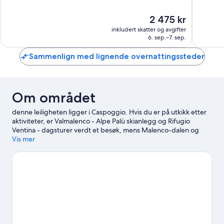
Schlarig
10,
10,
Utmerket,
Utmerke
Prisen
2 475 kr
391
303
er
anmeldelser
anmelde
inkludert skatter og avgifter
2 475 kr
6. sep.–7. sep.
Sammenlign med lignende overnattingssteder
Om området
denne leiligheten ligger i Caspoggio. Hvis du er på utkikk etter
aktiviteter, er Valmalenco - Alpe Palù skianlegg og Rifugio
Ventina - dagsturer verdt et besøk, mens Malenco-dalen og
Parco Adda Mallero Renato Bartesaghi kan friste med vakre
Vis mer
naturomgivelser. Utforsk området gjennom aktiviteter som turer
til fots eller med sykkel og sykling.
Se vår reiseguide til
Caspoggio
Se flere leiligheter i Caspoggio