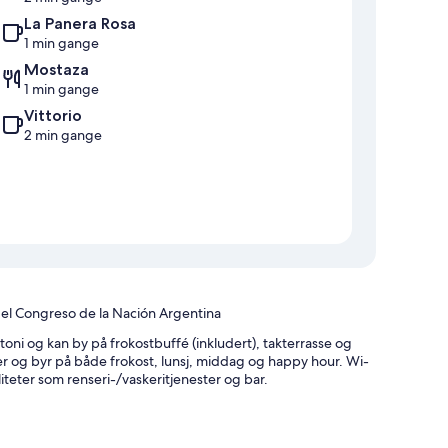
La Panera Rosa
1 min gange
Mostaza
1 min gange
Vittorio
2 min gange
 del Congreso de la Nación Argentina
oni og kan by på frokostbuffé (inkludert), takterrasse og
ter og byr på både frokost, lunsj, middag og happy hour. Wi-
asiliteter som renseri-/vaskeritjenester og bar.