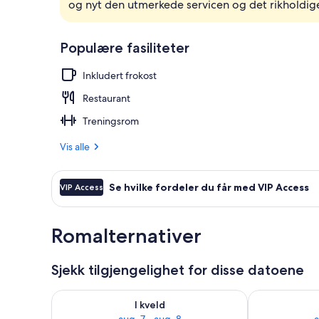
og nyt den utmerkede servicen og det rikholdige
Eksteriør
Populære fasiliteter
Inkludert frokost
Restaurant
Treningsrom
Vis alle
Se hvilke fordeler du får med VIP Access
VIP Access
Romalternativer
Sjekk tilgjengelighet for disse datoene
Sjekk tilgjengelighet for i kveld, aug. 7 - aug. 8
Sjekk tilgjeng
I kveld
aug. 7 - aug. 8
a