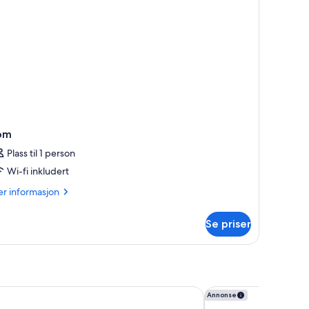
om
Plass til 1 person
Wi-fi inkludert
er
r informasjon
formasjon
m
Se priser
om
 Hotel
Intercontinental Bue
Annonse