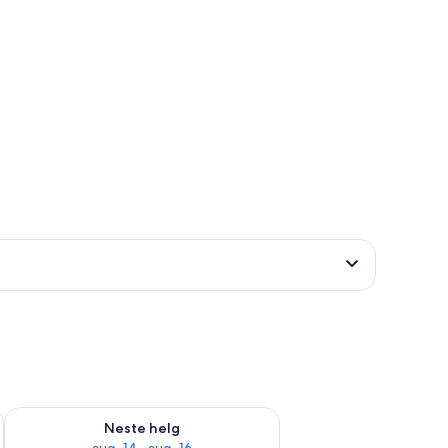
, aug. 7 - aug. 9
Sjekk tilgjengelighet for neste helg, aug. 14 - aug. 16
Neste helg
aug. 14 - aug. 16