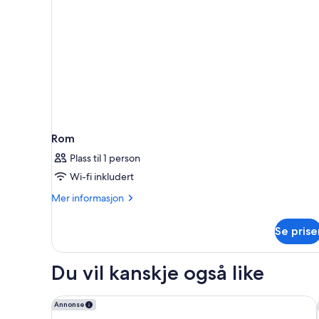
seng,
byutsikt
Rom
Plass til 1 person
Wi-fi inkludert
Mer
Mer informasjon
informasjon
om
Se prise
Rom
Du vil kanskje også like
Marriott Hotel Buenos Aires Ezeiza Airport
Annonse