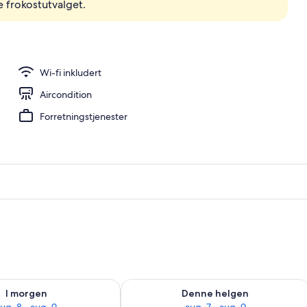
 frokostutvalget.
Wi-fi inkludert
Aircondition
Forretningstjenester
elighet for i morgen, aug. 8 - aug. 9
Sjekk tilgjengelighet for denne helgen
I morgen
Denne helgen
ug. 8 - aug. 9
aug. 7 - aug. 9