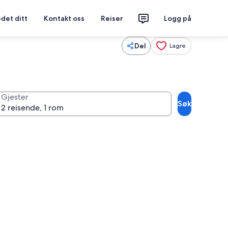
det ditt
Kontakt oss
Reiser
Logg på
Del
Lagre
Gjester
Søk