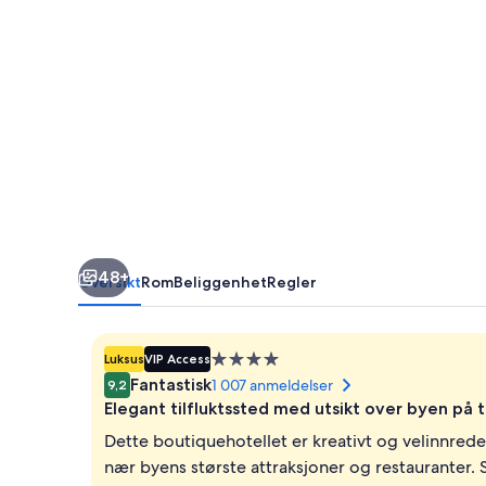
48+
Oversikt
Rom
Beliggenhet
Regler
Overnattingssted
Luksus
VIP Access
med
Fantastisk
1 007 anmeldelser
9,2
4.0
Elegant tilfluktssted med utsikt over byen på 
stjerner
Dette boutiquehotellet er kreativt og velinnred
nær byens største attraksjoner og restauranter. 