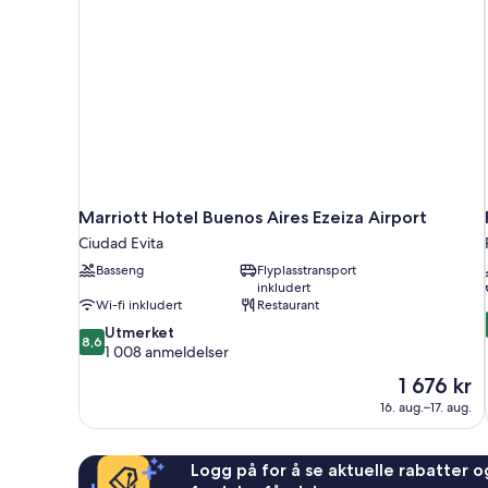
Marriott Hotel Buenos Aires Ezeiza Airport
Ciudad Evita
Basseng
Flyplasstransport
inkludert
Wi-fi inkludert
Restaurant
8.6
Utmerket
8,6
av
1 008 anmeldelser
10,
Prisen
1 676 kr
Utmerket,
er
16. aug.–17. aug.
1 008
1 676 kr
anmeldelser
Logg på for å se aktuelle rabatter og