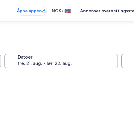
•
Åpne appen
NOK
Annonser overnattingsste
Datoer