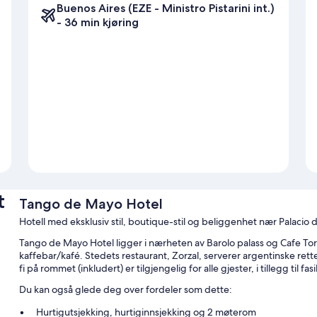
Buenos Aires (EZE - Ministro Pistarini int.)
- 36 min kjøring
t
Tango de Mayo Hotel
Hotell med eksklusiv stil, boutique-stil og beliggenhet nær Palacio
Tango de Mayo Hotel ligger i nærheten av Barolo palass og Cafe Tort
kaffebar/kafé. Stedets restaurant, Zorzal, serverer argentinske ret
fi på rommet (inkludert) er tilgjengelig for alle gjester, i tillegg til f
Du kan også glede deg over fordeler som dette:
Hurtigutsjekking, hurtiginnsjekking og 2 møterom