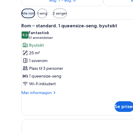
Tilgjengelige
Alle rom
1 seng
2 senger
filtre
Åpne
Rom – standard, 1 queensize-s
for
6
Rom – standard, 1 queensize-seng, byutsikt
alle
rom
Fantastisk
bildene
9,2
9,2 av 10
(31
31 anmeldelser
av
anmeldelser)
Byutsikt
Rom
25 m²
–
1 soverom
standard,
Plass til 3 personer
1
1 queensize-seng
queensize-
seng,
Wi-fi inkludert
byutsikt
Mer
Mer informasjon
informasjon
om
Se prise
Rom
–
standard,
1
queensize-