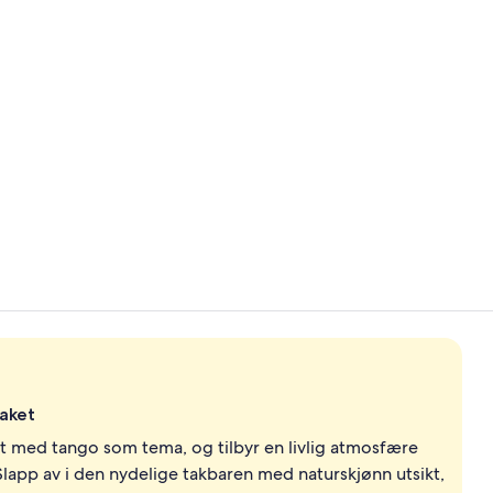
Lobby
Lobby
taket
et med tango som tema, og tilbyr en livlig atmosfære
Slapp av i den nydelige takbaren med naturskjønn utsikt,