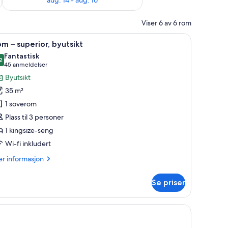
Viser 6 av 6 rom
s og minibar
 av topp kvalitet, dundyner, senger med overmadrass og minibar
pne
Rom – superior, byutsikt | Sengetøy av topp 
7
m – superior, byutsikt
le
Fantastisk
ildene
2
,2 av 10
(45
45 anmeldelser
v
anmeldelser)
Byutsikt
om
35 m²
1 soverom
uperior,
Plass til 3 personer
yutsikt
1 kingsize-seng
Wi-fi inkludert
er
r informasjon
formasjon
m
Se priser
om
perior,
utsikt