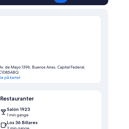
Av. de Mayo 1396, Buenos Aires, Capital Federal,
C1085ABQ
Se på kartet
Kart
Restauranter
Salón 1923
1 min gange
Los 36 Billares
2 min gange