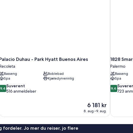
Palacio Duhau - Park Hyatt Buenos Aires
1828 Smar
Recoleta
Palermo
Basseng
Boblebad
Basseng
Spa
Kjæledyrvennlig
Spa
9.4
9.4
Suverent
Suvere
9,4
9,4
av
av
516 anmeldelser
723 anm
10,
10,
Suverent,
Suverent,
Prisen
6 181 kr
516
723
er
8. aug.–9. aug.
anmeldelser
anmeldelser
6 181 kr
 fordeler. Jo mer du reiser, jo flere