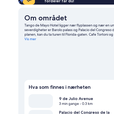
fordeler får du!
Om området
Tango de Mayo Hotel ligger nær flyplassen og nær en un
severdigheter er Barolo palass og Palacio del Congreso 
planen, kan du ta turen til Florida-gaten. Cafe Tortoni o
reiseguide til Buenos Aires
Vis mer
Hva som finnes i nærheten
9 de Julio Avenue
3 min gange
- 0.3 km
Palacio del Congreso de la