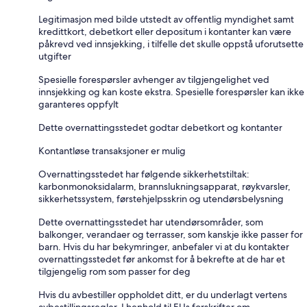
Legitimasjon med bilde utstedt av offentlig myndighet samt
kredittkort, debetkort eller depositum i kontanter kan være
påkrevd ved innsjekking, i tilfelle det skulle oppstå uforutsette
utgifter
Spesielle forespørsler avhenger av tilgjengelighet ved
innsjekking og kan koste ekstra. Spesielle forespørsler kan ikke
garanteres oppfylt
Dette overnattingsstedet godtar debetkort og kontanter
Kontantløse transaksjoner er mulig
Overnattingsstedet har følgende sikkerhetstiltak:
karbonmonoksidalarm, brannslukningsapparat, røykvarsler,
sikkerhetssystem, førstehjelpsskrin og utendørsbelysning
Dette overnattingsstedet har utendørsområder, som
balkonger, verandaer og terrasser, som kanskje ikke passer for
barn. Hvis du har bekymringer, anbefaler vi at du kontakter
overnattingsstedet før ankomst for å bekrefte at de har et
tilgjengelig rom som passer for deg
Hvis du avbestiller oppholdet ditt, er du underlagt vertens