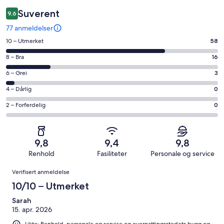
Suverent
9,6
77 anmeldelser
Rangering
10 – Utmerket
58
på
Rangering
8 – Bra
16
10
på
−
Rangering
6 – Grei
3
8
Utmerket.
på
−
Rangering
4 – Dårlig
0
58
6
Bra.
på
av
−
Rangering
2 – Forferdelig
0
16
4
totalt
Grei.
på
av
−
77
3
2
totalt
Dårlig.
anmeldelser.
av
−
77
0
9,8
9,4
9,8
totalt
Forferdelig.
anmeldelser.
av
Renhold
Fasiliteter
Personale og service
77
0
totalt
Anmeldelser
anmeldelser.
av
Verifisert anmeldelse
77
totalt
anmeldelser.
10/10 – Utmerket
77
anmeldelser.
Sarah
15. apr. 2026