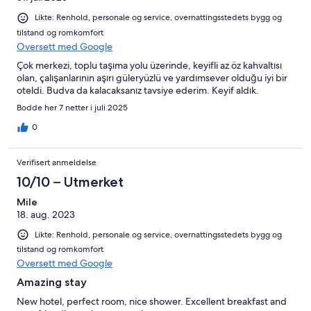
Likte: Renhold, personale og service, overnattingsstedets bygg og
tilstand og romkomfort
Oversett med Google
Çok merkezi, toplu taşıma yolu üzerinde, keyifli az öz kahvaltısı
olan, çalışanlarının aşırı güleryüzlü ve yardımsever olduğu iyi bir
oteldi. Budva da kalacaksanız tavsiye ederim. Keyif aldık.
Bodde her 7 netter i juli 2025
0
Verifisert anmeldelse
10/10 – Utmerket
Mile
18. aug. 2023
Likte: Renhold, personale og service, overnattingsstedets bygg og
tilstand og romkomfort
Oversett med Google
Amazing stay
New hotel, perfect room, nice shower. Excellent breakfast and