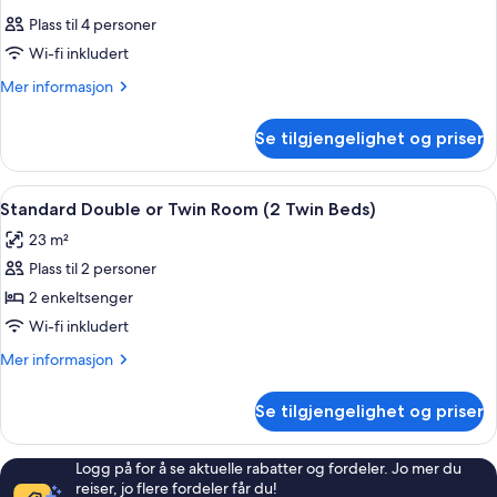
Plass til 4 personer
Wi-fi inkludert
Mer
Mer informasjon
informasjon
om
Se tilgjengelighet og priser
Rom
Åpne
Italienske Frette-laken, sengetøy av 
8
Standard Double or Twin Room (2 Twin Beds)
alle
23 m²
bildene
Plass til 2 personer
av
Standard
2 enkeltsenger
Double
Wi-fi inkludert
or
Mer
Mer informasjon
Twin
informasjon
Room
om
Se tilgjengelighet og priser
Standard
(2
Double
Twin
or
Logg på for å se aktuelle rabatter og fordeler. Jo mer du
Beds)
Twin
reiser, jo flere fordeler får du!