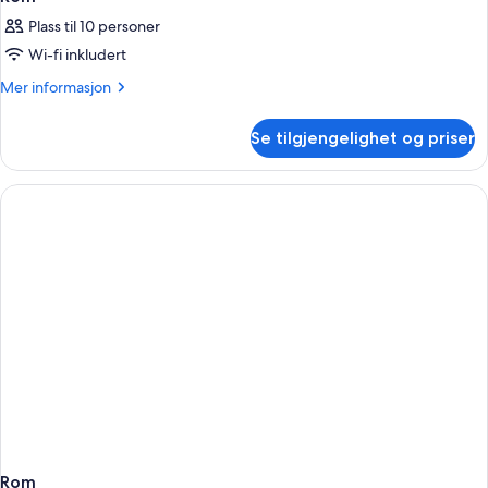
Plass til 10 personer
Wi-fi inkludert
Mer
Mer informasjon
informasjon
om
Se tilgjengelighet og priser
Rom
Rom