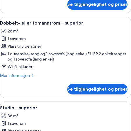
om
Se tilgjengelighet og priser
Dobbelt-
eller
tomannsrom
Åpne
Dobbelt- eller tomannsrom – superior 
9
–
Dobbelt- eller tomannsrom – superior
alle
standard
26 m²
bildene
1 soverom
av
Dobbelt-
Plass til 3 personer
eller
1 queensize-seng og 1 sovesofa (lang enkel) ELLER 2 enkeltsenger
og 1 sovesofa (lang enkel)
tomannsrom
–
Wi-fi inkludert
superior
Mer
Mer informasjon
informasjon
om
Se tilgjengelighet og priser
Dobbelt-
eller
tomannsrom
Åpne
Studio – superior | Italienske Frette-
9
–
Studio – superior
alle
superior
36 m²
bildene
1 soverom
av