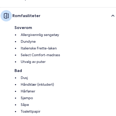
Romfasiliteter
Soverom
Allergivennlig sengetøy
Dundyne
Italienske Frette-laken
Select Comfort-madrass
Utvalg av puter
Bad
Dusj
Håndklær (inkludert)
Hårføner
Sjampo
Såpe
Toalettpapir