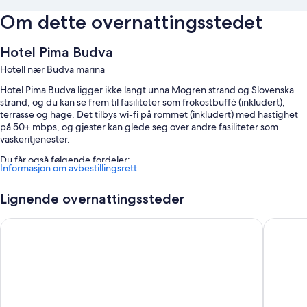
Om dette overnattingsstedet
Hotel Pima Budva
Hotell nær Budva marina
Hotel Pima Budva ligger ikke langt unna Mogren strand og Slovenska
strand, og du kan se frem til fasiliteter som frokostbuffé (inkludert),
terrasse og hage. Det tilbys wi-fi på rommet (inkludert) med hastighet
på 50+ mbps, og gjester kan glede seg over andre fasiliteter som
vaskeritjenester.
Du får også følgende fordeler:
Informasjon om avbestillingsrett
Sesongbasert utendørsbasseng
Lignende overnattingssteder
Selvbetjent parkering (inkludert)
Flyplasstransport (mot betaling), heis og døgnåpen resepsjon
Comfort Apartments Pasha
Allure
Salgsautomat og hagemøbler
Romfasiliteter
Alle gjesterommene på Hotel Pima Budva kan friste med komfort i form
av sengetøy av topp kvalitet og putemeny samt fordeler som
arbeidsområder for bærbar PC og klimaanlegg.