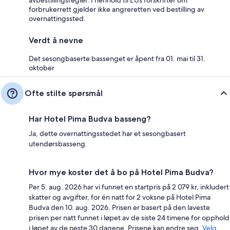
avbestillingsregler. I henhold til EUs forskrifter om
forbrukerrett gjelder ikke angreretten ved bestilling av
overnattingssted.
Verdt å nevne
Det sesongbaserte bassenget er åpent fra 01. mai til 31.
oktober
Ofte stilte spørsmål
Har Hotel Pima Budva basseng?
Ja, dette overnattingsstedet har et sesongbasert
utendørsbasseng.
Hvor mye koster det å bo på Hotel Pima Budva?
Per 5. aug. 2026 har vi funnet en startpris på 2 079 kr, inkludert
skatter og avgifter, for én natt for 2 voksne på Hotel Pima
Budva den 10. aug. 2026. Prisen er basert på den laveste
prisen per natt funnet i løpet av de siste 24 timene for opphold
i løpet av de neste 30 dagene. Prisene kan endre seg.
Velg