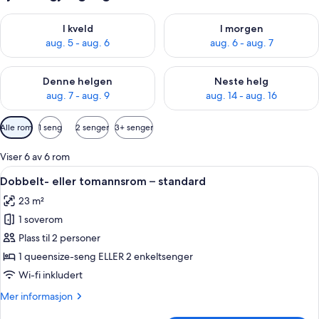
Sjekk tilgjengelighet for i kveld, aug. 5 - aug. 6
Sjekk tilgjengelighet for i mor
I kveld
I morgen
aug. 5 - aug. 6
aug. 6 - aug. 7
Sjekk tilgjengelighet for denne helgen, aug. 7 - aug. 9
Sjekk tilgjengelighet for neste 
Denne helgen
Neste helg
aug. 7 - aug. 9
aug. 14 - aug. 16
Tilgjengelige
Alle rom
1 seng
2 senger
3+ senger
filtre
for
Viser 6 av 6 rom
rom
Åpne
Dobbelt- eller tomannsrom – standard 
8
Dobbelt- eller tomannsrom – standard
alle
23 m²
bildene
1 soverom
av
Dobbelt-
Plass til 2 personer
eller
1 queensize-seng ELLER 2 enkeltsenger
tomannsrom
Wi-fi inkludert
–
Mer
Mer informasjon
standard
informasjon