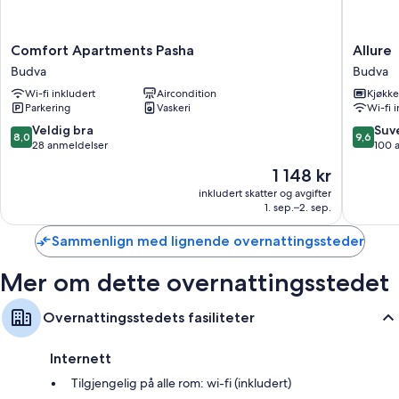
Her ser du noen flere fasiliteter:
Comfort
Allure
Comfort Apartments Pasha
Allure
Allergivennlig sengetøy, italienske Frette-laken og Select Comfort-
Apartments
Budva
senger
Budva
Budva
Pasha
Dusj, hårføner og sjampo
Wi-fi inkludert
Aircondition
Kjøkk
Budva
Parkering
Vaskeri
Wi-fi 
Balkong eller terrasse, garderobeskap og separat sitteområde
8.0
9.6
Veldig bra
Suv
8,0
9,6
av
av
28 anmeldelser
100 
10,
10,
Prisen
1 148 kr
Veldig
Suveren
er
bra,
100
inkludert skatter og avgifter
1 148 kr
1. sep.–2. sep.
28
anmelde
anmeldelser
Sammenlign med lignende overnattingssteder
Mer om dette overnattingsstedet
Overnattingsstedets fasiliteter
Internett
Tilgjengelig på alle rom: wi-fi (inkludert)