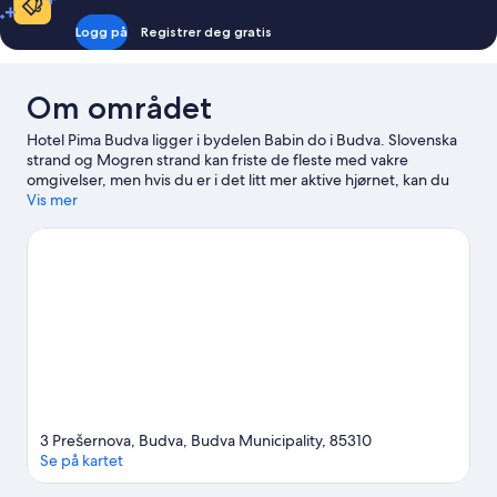
Room
(2
Logg på
Registrer deg gratis
Twin
Beds)
Om området
Hotel Pima Budva ligger i bydelen Babin do i Budva. Slovenska
strand og Mogren strand kan friste de fleste med vakre
omgivelser, men hvis du er i det litt mer aktive hjørnet, kan du
legge turen innom Budva marina. Aqua Park Mediteran og
Vis mer
Sjøfartsmuseet i Montenegro er også verdt et besøk.
Se vår
reiseguide til Budva
3 Prešernova, Budva, Budva Municipality, 85310
Se på kartet