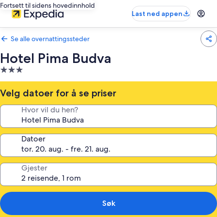
Fortsett til sidens hovedinnhold
Last ned appen
Se alle overnattingssteder
Hotel Pima Budva
Overnattingssted
med
3.0
Velg datoer for å se priser
stjerner
Hvor vil du hen?
Datoer
Gjester
Søk