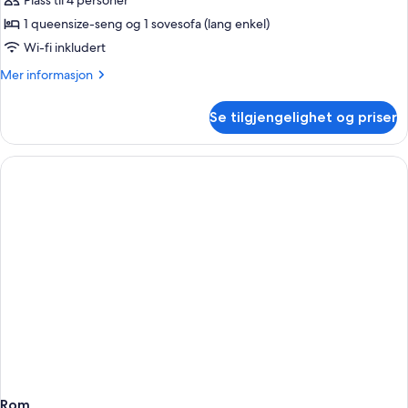
Studio
Plass til 4 personer
–
1 queensize-seng og 1 sovesofa (lang enkel)
superior
Wi-fi inkludert
Mer
Mer informasjon
informasjon
om
Se tilgjengelighet og priser
Studio
–
superior
Rom