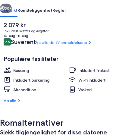
rige
Neste
30+
Oversikt
Rom
Beliggenhet
Regler
Den
2 079 kr
nåværende
inkludert skatter og avgifter
prisen
10. aug.–11. aug.
er
Anmeldelser
Suverent
9,6
Vis alle de 77 anmeldelsene
9,6 av 10 –
2 079 kr
Populære fasiliteter
Basseng
Inkludert frokost
Eksteriør
Inkludert parkering
Wi-fi inkludert
Aircondition
Vaskeri
Vis alle
Romalternativer
Sjekk tilgjengelighet for disse datoene