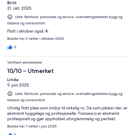
Britt
21. okt. 2025
Likte: Renhold, personale og service, overnattingsstedets bygg og
tilstand og romkomfort
Flott i oktober også ☀️
Bodde her 2 netter i oktober 2025
0
Verifisert anmeldelse
10/10 – Utmerket
Linda
9. juni 2025
Likte: Renhold, personale og service, overnattingsstedets bygg og
tilstand og romkomfort
Utrolig flott plass som innbyr til virkelig ro. De som jobber der, er
ekstremt hyggelige og profesjonelle. Fransesco er ekstremt
profesjonell og gjør oppholdet uforglemmelig og perfekt.
Bodde her 7 netter i juni 2025
0