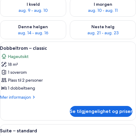
Sjekk tilgjengelighet for i kveld, aug. 9 - aug. 10
Sjekk tilgjengelighet for i mor
I kveld
I morgen
aug. 9 - aug. 10
aug. 10 - aug. 11
Sjekk tilgjengelighet for denne helgen, aug. 14 - aug. 16
Sjekk tilgjengelighet for neste
Denne helgen
Neste helg
aug. 14 - aug. 16
aug. 21 - aug. 23
Åpne
Minibar og sengetøy
3
Dobbeltrom – classic
alle
Hageutsikt
bildene
18 m²
av
Dobbeltrom
1 soverom
–
Plass til 2 personer
classic
1 dobbeltseng
Mer
Mer informasjon
informasjon
om
Se tilgjengelighet og priser
Dobbeltrom
–
classic
Åpne
Suite – standard | Minibar og sengetø
5
Suite – standard
alle