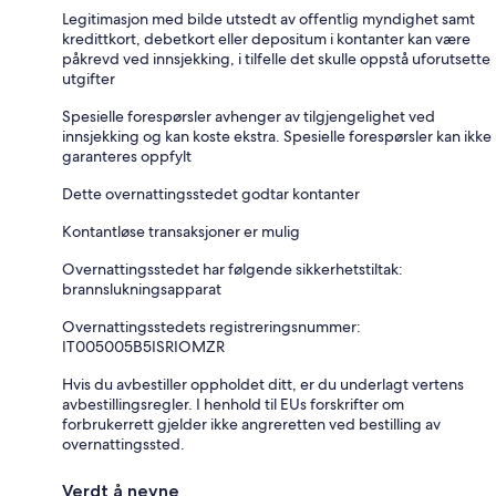
Legitimasjon med bilde utstedt av offentlig myndighet samt
kredittkort, debetkort eller depositum i kontanter kan være
påkrevd ved innsjekking, i tilfelle det skulle oppstå uforutsette
utgifter
Spesielle forespørsler avhenger av tilgjengelighet ved
innsjekking og kan koste ekstra. Spesielle forespørsler kan ikke
garanteres oppfylt
Dette overnattingsstedet godtar kontanter
Kontantløse transaksjoner er mulig
Overnattingsstedet har følgende sikkerhetstiltak:
brannslukningsapparat
Overnattingsstedets registreringsnummer:
IT005005B5ISRIOMZR
Hvis du avbestiller oppholdet ditt, er du underlagt vertens
avbestillingsregler. I henhold til EUs forskrifter om
forbrukerrett gjelder ikke angreretten ved bestilling av
overnattingssted.
Verdt å nevne