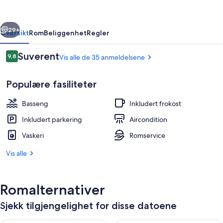
rige
Neste
29+
Oversikt
Rom
Beliggenhet
Regler
Anmeldelser
Suverent
9,8
Vis alle de 35 anmeldelsene
9,8 av 10 –
Populære fasiliteter
Basseng
Inkludert frokost
Inkludert parkering
Aircondition
Vaskeri
Romservice
Sesongbasert utendørsbasseng
Vis alle
Romalternativer
Sjekk tilgjengelighet for disse datoene