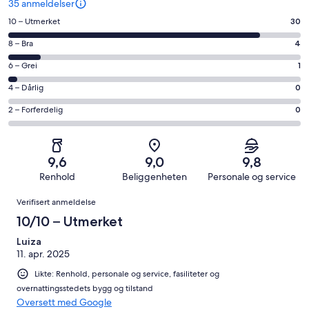
35 anmeldelser
Rangering
10 – Utmerket
30
på
Rangering
8 – Bra
4
10
på
−
Rangering
6 – Grei
1
8
Utmerket.
på
−
Rangering
4 – Dårlig
0
30
6
Bra.
på
av
−
Rangering
2 – Forferdelig
0
4
4
totalt
Grei.
på
av
−
35
1
2
totalt
Dårlig.
anmeldelser.
av
−
35
0
9,6
9,0
9,8
totalt
Forferdelig.
anmeldelser.
av
Renhold
Beliggenheten
Personale og service
35
0
totalt
Anmeldelser
anmeldelser.
av
Verifisert anmeldelse
35
totalt
anmeldelser.
10/10 – Utmerket
35
anmeldelser.
Luiza
11. apr. 2025
Likte: Renhold, personale og service, fasiliteter og
overnattingsstedets bygg og tilstand
Oversett med Google