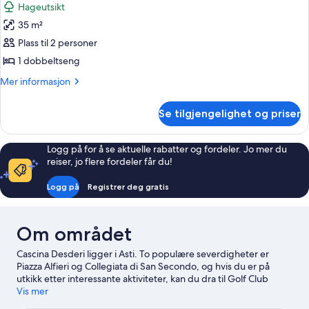
Hageutsikt
bildene
35 m²
av
Suite
Plass til 2 personer
–
1 dobbeltseng
standard
Mer
Mer informasjon
informasjon
om
Se tilgjengelighet og priser
Suite
–
standard
Logg på for å se aktuelle rabatter og fordeler. Jo mer du
reiser, jo flere fordeler får du!
Logg på
Registrer deg gratis
Om området
Cascina Desderi ligger i Asti. To populære severdigheter er
Piazza Alfieri og Collegiata di San Secondo, og hvis du er på
utkikk etter interessante aktiviteter, kan du dra til Golf Club
Margara. Katedralen i Asti og Frinco slott er to andre anbefalte
Vis mer
steder å besøke. Benytt også sjansen til å bli med på spennende