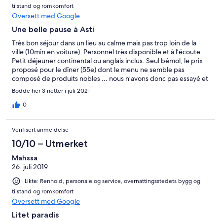
tilstand og romkomfort
Oversett med Google
Une belle pause à Asti
Très bon séjour dans un lieu au calme mais pas trop loin de la
ville (10min en voiture). Personnel très disponible et à l’écoute.
Petit déjeuner continental ou anglais inclus. Seul bémol, le prix
proposé pour le dîner (55e) dont le menu ne semble pas
composé de produits nobles … nous n’avons donc pas essayé et
avons été dîner a Asti.
Bodde her 3 netter i juli 2021
0
Verifisert anmeldelse
10/10 – Utmerket
Mahssa
26. juli 2019
Likte: Renhold, personale og service, overnattingsstedets bygg og
tilstand og romkomfort
Oversett med Google
Litet paradis