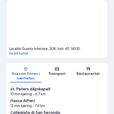
utendørsaktiviteter som turer til fots eller med sykkel mens du er
her.
Se vår reiseguide til Asti
Se flere Gårdshoteller i Asti
Località Quarto Inferiore, 208, Asti, AT, 14100
Se på kartet
Kart
Hva som finnes i
Transport
Restauranter
nærheten
St. Peters dåpskapell
10 min kjøring
- 6.7 km
Piazza Alfieri
12 min kjøring
- 7.8 km
Collegiata di San Secondo