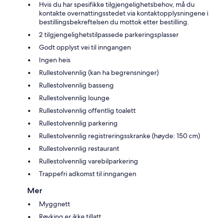
Hvis du har spesifikke tilgjengelighetsbehov, må du
kontakte overnattingsstedet via kontaktopplysningene i
bestillingsbekreftelsen du mottok etter bestilling.
2 tilgjengelighetstilpassede parkeringsplasser
Godt opplyst vei til inngangen
Ingen heis
Rullestolvennlig (kan ha begrensninger)
Rullestolvennlig basseng
Rullestolvennlig lounge
Rullestolvennlig offentlig toalett
Rullestolvennlig parkering
Rullestolvennlig registreringsskranke (høyde: 150 cm)
Rullestolvennlig restaurant
Rullestolvennlig varebilparkering
Trappefri adkomst til inngangen
Mer
Myggnett
Røyking er ikke tillatt