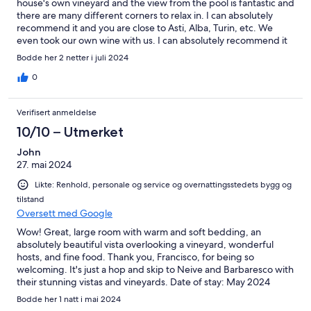
house's own vineyard and the view from the pool is fantastic and
there are many different corners to relax in. I can absolutely
recommend it and you are close to Asti, Alba, Turin, etc. We
even took our own wine with us. I can absolutely recommend it
if you are in the region.
Bodde her 2 netter i juli 2024
0
Verifisert anmeldelse
10/10 – Utmerket
John
27. mai 2024
Likte: Renhold, personale og service og overnattingsstedets bygg og
tilstand
Oversett med Google
Wow! Great, large room with warm and soft bedding, an
absolutely beautiful vista overlooking a vineyard, wonderful
hosts, and fine food. Thank you, Francisco, for being so
welcoming. It's just a hop and skip to Neive and Barbaresco with
their stunning vistas and vineyards. Date of stay: May 2024
Room Tip: Don't let Asti get you down....this place is a good
Bodde her 1 natt i mai 2024
find.