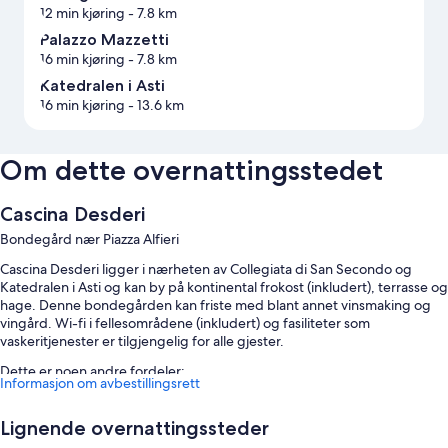
12 min kjøring
- 7.8 km
Palazzo Mazzetti
16 min kjøring
- 7.8 km
Katedralen i Asti
16 min kjøring
- 13.6 km
Om dette overnattingsstedet
Cascina Desderi
Bondegård nær Piazza Alfieri
Cascina Desderi ligger i nærheten av Collegiata di San Secondo og
Katedralen i Asti og kan by på kontinental frokost (inkludert), terrasse og
hage. Denne bondegården kan friste med blant annet vinsmaking og
vingård. Wi-fi i fellesområdene (inkludert) og fasiliteter som
vaskeritjenester er tilgjengelig for alle gjester.
Dette er noen andre fordeler:
Informasjon om avbestillingsrett
Sesongbasert utendørsbasseng
Lignende overnattingssteder
Selvbetjent parkering (inkludert)