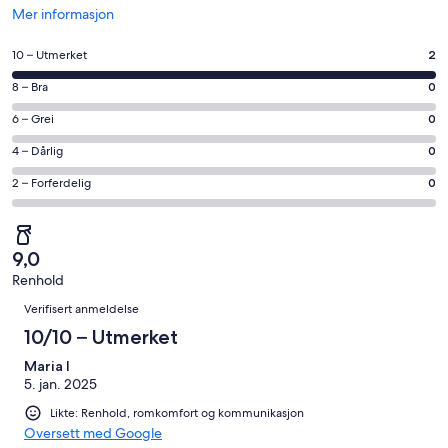
Åpnes
Mer informasjon
i
et
Rangering
10 – Utmerket
2
nytt
på
vindu
Rangering
8 – Bra
0
10
på
−
Rangering
6 – Grei
0
8
Utmerket.
på
−
Rangering
4 – Dårlig
0
2
6
Bra.
på
av
−
Rangering
2 – Forferdelig
0
0
4
totalt
Grei.
på
av
−
2
0
2
totalt
Dårlig.
anmeldelser.
av
−
2
0
9,0
totalt
Forferdelig.
anmeldelser.
av
Renhold
2
0
Anmeldelser
totalt
anmeldelser.
av
Verifisert anmeldelse
2
totalt
10/10 – Utmerket
anmeldelser.
2
Maria I
anmeldelser.
5. jan. 2025
Likte: Renhold, romkomfort og kommunikasjon
Oversett med Google