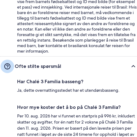
vise frem barnets fødselsattest og ID med bilde (for eksempel
et pass) ved innsjekking. Ved internasjonale reiser til Brasil: Hvis
bare én av foreldrene reiser med barnet, må vedkommende i
tillegg til barnets fødselsattest og ID med bilde vise frem et
attestert reisesamtykke signert av den andre av foreldrene og
en notar. Kan eller vil ikke den andre av foreldrene eller den
foresatte gi et slikt samtykke, må det vises frem en tillatelse fra
en rettslig instans. Besøkende som planlegger å reise til Brasil
med barn, bør kontakte et brasiliansk konsulat før reisen for
mer informasjon.
Ofte stilte spørsmål
Har Chalé 3 Família basseng?
Ja, dette overnattingsstedet har et utendørsbasseng.
Hvor mye koster det å bo på Chalé 3 Família?
Per 10. aug. 2026 har vi funnet en startpris på 996 kr, inkludert
skatter og avgifter, for én natt for 2 voksne på Chalé 3 Família
den 11. aug. 2026. Prisen er basert på den laveste prisen per
natt funnet i løpet av de siste 24 timene for opphold i løpet av