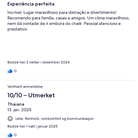
Experiência perfeita
Incrível. Lugar maravilhoso para distração e divertimento!
Recomendo para família, casais e amigos. Um clima maravilhoso,
nem dá vontade de ir embora do chalé. Pessoal atencioso e
prestativo.
Bodde her 3 netter i desember 2024
0
Verifisert anmeldelse
10/10 – Utmerket
Thaiana
13. jan. 2025
Likte: Renhold, romkomfort og kommunikasjon
Bodde her 1 natt i januar 2025
0