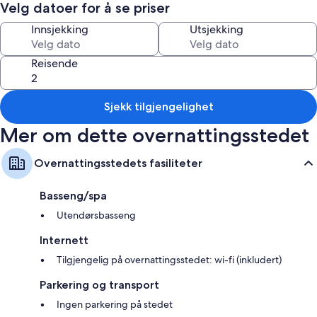
Velg datoer for å se priser
Alle gjesterommene på Chalé 3 Família kan friste med fasiliteter som wi-
Innsjekking
Utsjekking
fi (inkludert).
Her er noen flere romfasiliteter:
Reisende
Kjøkken med mikrobølgeovn
Sjekk tilgjengelighet
Mer om dette overnattingsstedet
Overnattingsstedets fasiliteter
Basseng/spa
Utendørsbasseng
Internett
Tilgjengelig på overnattingsstedet: wi-fi (inkludert)
Parkering og transport
Ingen parkering på stedet