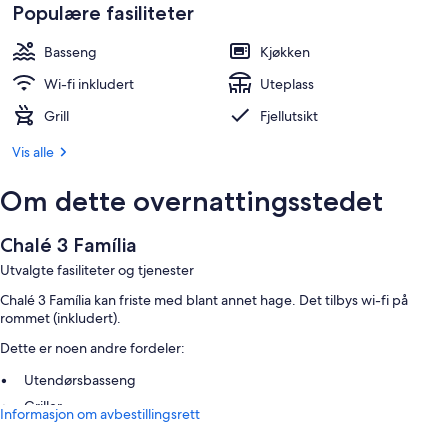
Populære fasiliteter
Basseng
Kjøkken
Wi-fi inkludert
Uteplass
Grill
Fjellutsikt
Vis alle
Om dette overnattingsstedet
Chalé 3 Família
Utvalgte fasiliteter og tjenester
Chalé 3 Família kan friste med blant annet hage. Det tilbys wi-fi på
rommet (inkludert).
Dette er noen andre fordeler:
Utendørsbasseng
Griller
Informasjon om avbestillingsrett
Romfasiliteter