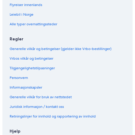
h
Flyreiser innenlands
a
Leiebil i Norge
G
r
Alle typer overnattingssteder
a
n
d
Regler
e
-
Generelle vilkår og betingelser (gjelder ikke Vrbo-bestillinger)
A
n
Vrbos vilkår og betingelser
g
Tilgjengelighetstilpasninger
r
a
Personvern
d
o
Informasjonskapsler
s
R
Generelle vilkår for bruk av nettstedet
e
Juridisk informasjon / kontakt oss
i
s
Retningslinjer for innhold og rapportering av innhold
-
y
o
Hjelp
u