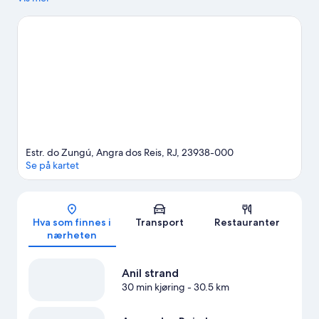
Se flere skihytter i Angra dos Reis
Estr. do Zungú, Angra dos Reis, RJ, 23938-000
Se på kartet
Kart
Hva som finnes i
Transport
Restauranter
nærheten
Anil strand
30 min kjøring
- 30.5 km