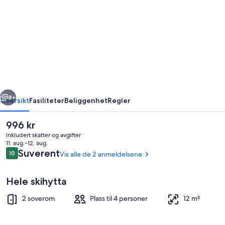
Chalé
3
Família
rige
Neste
8+
Oversikt
Fasiliteter
Beliggenhet
Regler
Den
996 kr
nåværende
inkludert skatter og avgifter
prisen
11. aug.–12. aug.
er
Anmeldelser
Suverent
10
Vis alle de 2 anmeldelsene
10 av 10 –
996 kr
Hele skihytta
2 soverom
Plass til 4 personer
12 m²
Eksteriør