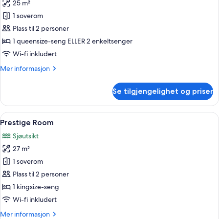
sjøutsikt
25 m²
av
Dobbelt-
1 soverom
eller
Plass til 2 personer
tomannsrom
1 queensize-seng ELLER 2 enkeltsenger
–
Wi-fi inkludert
superior,
Mer
Mer informasjon
balkong,
informasjon
sjøutsikt
om
Se tilgjengelighet og priser
Dobbelt-
eller
tomannsrom
Åpne
Terrasse/patio
4
–
Prestige Room
alle
superior,
Sjøutsikt
balkong,
bildene
sjøutsikt
27 m²
av
Prestige
1 soverom
Room
Plass til 2 personer
1 kingsize-seng
Wi-fi inkludert
Mer
Mer informasjon