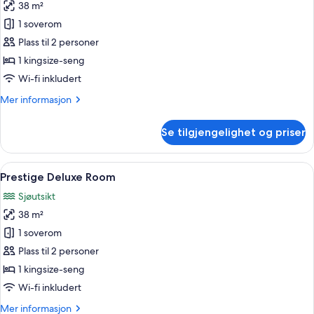
anneks
38 m²
av
Sky
1 soverom
Deluxe
Plass til 2 personer
Room
1 kingsize-seng
Wi-fi inkludert
Mer
Mer informasjon
informasjon
om
Se tilgjengelighet og priser
Sky
Deluxe
Room
Åpne
Prestige Deluxe Room | Terrasse/patio
4
Prestige Deluxe Room
alle
Sjøutsikt
bildene
38 m²
av
Prestige
1 soverom
Deluxe
Plass til 2 personer
Room
1 kingsize-seng
Wi-fi inkludert
Mer
Mer informasjon