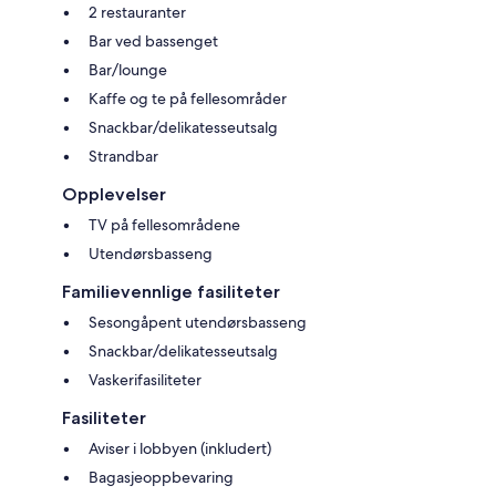
2 restauranter
Bar ved bassenget
Bar/lounge
Kaffe og te på fellesområder
Snackbar/delikatesseutsalg
Strandbar
Opplevelser
TV på fellesområdene
Utendørsbasseng
Familievennlige fasiliteter
Sesongåpent utendørsbasseng
Snackbar/delikatesseutsalg
Vaskerifasiliteter
Fasiliteter
Aviser i lobbyen (inkludert)
Bagasjeoppbevaring