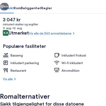
rige
Neste
41+
Oversikt
Rom
Beliggenhet
Regler
Den
3 047 kr
nåværende
inkludert skatter og avgifter
prisen
11. aug.–12. aug.
er
Anmeldelser
Utmerket
8,8
Vis alle de 563 anmeldelsene
8,8 av 10 –
3 047 kr
Populære fasiliteter
Basseng
Inkludert frokost
Luftbilde
Inkludert parkering
Wi-fi inkludert
Restaurant
Aircondition
Vis alle
Romalternativer
Sjekk tilgjengelighet for disse datoene