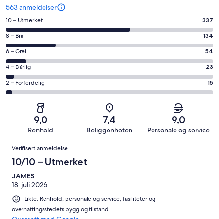
563 anmeldelser
Rangering
10 – Utmerket
337
på
Rangering
8 – Bra
134
10
på
−
Rangering
6 – Grei
54
8
Utmerket.
på
−
Rangering
4 – Dårlig
23
337
6
Bra.
på
av
−
Rangering
2 – Forferdelig
15
134
4
totalt
Grei.
på
av
−
563
54
2
totalt
Dårlig.
anmeldelser.
av
−
563
23
9,0
7,4
9,0
totalt
Forferdelig.
anmeldelser.
av
Renhold
Beliggenheten
Personale og service
563
15
totalt
Anmeldelser
anmeldelser.
av
Verifisert anmeldelse
563
totalt
anmeldelser.
10/10 – Utmerket
563
anmeldelser.
JAMES
18. juli 2026
Likte: Renhold, personale og service, fasiliteter og
overnattingsstedets bygg og tilstand