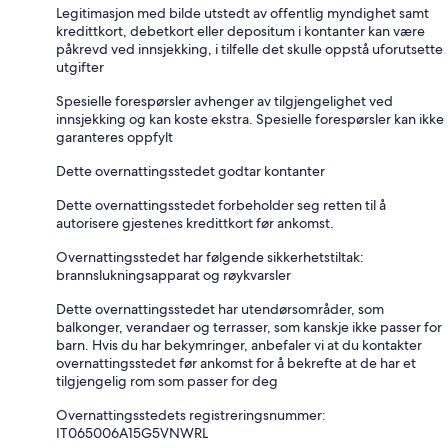
Legitimasjon med bilde utstedt av offentlig myndighet samt
kredittkort, debetkort eller depositum i kontanter kan være
påkrevd ved innsjekking, i tilfelle det skulle oppstå uforutsette
utgifter
Spesielle forespørsler avhenger av tilgjengelighet ved
innsjekking og kan koste ekstra. Spesielle forespørsler kan ikke
garanteres oppfylt
Dette overnattingsstedet godtar kontanter
Dette overnattingsstedet forbeholder seg retten til å
autorisere gjestenes kredittkort før ankomst.
Overnattingsstedet har følgende sikkerhetstiltak:
brannslukningsapparat og røykvarsler
Dette overnattingsstedet har utendørsområder, som
balkonger, verandaer og terrasser, som kanskje ikke passer for
barn. Hvis du har bekymringer, anbefaler vi at du kontakter
overnattingsstedet før ankomst for å bekrefte at de har et
tilgjengelig rom som passer for deg
Overnattingsstedets registreringsnummer:
IT065006A15G5VNWRL