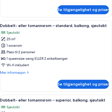
informasjon
om
Se tilgjengelighet og priser
Prestige
Deluxe
Room
Åpne
Dobbelt- eller tomannsrom – standard, 
4
Dobbelt- eller tomannsrom – standard, balkong, sjøutsikt
alle
Sjøutsikt
bildene
25 m²
av
Dobbelt-
1 soverom
eller
Plass til 2 personer
tomannsrom
1 queensize-seng ELLER 2 enkeltsenger
–
Wi-fi inkludert
standard,
Mer
Mer informasjon
balkong,
informasjon
sjøutsikt
om
Se tilgjengelighet og priser
Dobbelt-
eller
tomannsrom
Åpne
Dobbelt- eller tomannsrom – superior, 
5
–
Dobbelt- eller tomannsrom – superior, balkong, sjøutsikt
alle
standard,
Sjøutsikt
balkong,
bildene