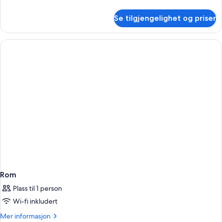
informasjon
om
Se tilgjengelighet og priser
Prestige
Room
Rom
Plass til 1 person
Wi-fi inkludert
Mer
Mer informasjon