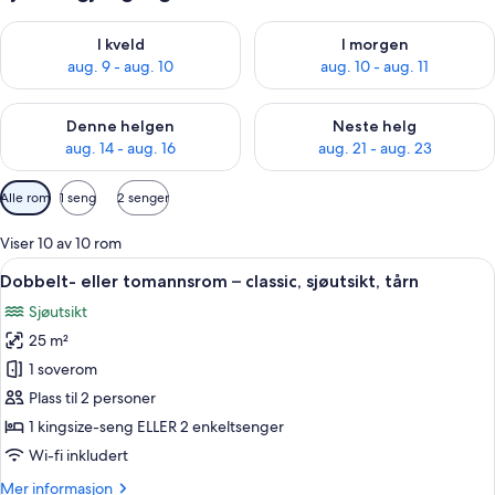
Sjekk tilgjengelighet for i kveld, aug. 9 - aug. 10
Sjekk tilgjengelighet for i mor
I kveld
I morgen
aug. 9 - aug. 10
aug. 10 - aug. 11
Sjekk tilgjengelighet for denne helgen, aug. 14 - aug. 16
Sjekk tilgjengelighet for neste
Denne helgen
Neste helg
aug. 14 - aug. 16
aug. 21 - aug. 23
Tilgjengelige
Alle rom
1 seng
2 senger
filtre
for
Viser 10 av 10 rom
rom
Åpne
Terrasse/patio
4
Dobbelt- eller tomannsrom – classic, sjøutsikt, tårn
alle
Sjøutsikt
bildene
25 m²
av
Dobbelt-
1 soverom
eller
Plass til 2 personer
tomannsrom
1 kingsize-seng ELLER 2 enkeltsenger
–
Wi-fi inkludert
classic,
Mer
Mer informasjon