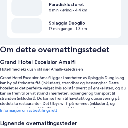
Paradisklosteret
6 min kjøring
- 4.4 km
Spiaggia Duoglio
17 min gange
- 1.3 km
Om dette overnattingsstedet
Grand Hotel Excelsior Amalfi
Hotell med eksklusiv stil nær Amalfi-katedralen
Grand Hotel Excelsior Amalfi ligger i nærheten av Spiaggia Duoglio og
kan by på frokostbuffé (inkludert), strandbar og bassengbar. Dette
hotellet er det perfekte valget hvis sol står øverst på ønskelisten, og du
kan se frem til privat strand i nærheten, solsenger og transport til
stranden (inkludert). Du kan se frem til havutsikt og uteservering på
stedets to restauranter. Det tilbys wi-fi på rommet (inkludert), og
gjestene kan se frem til fasiliteter som takterrasse og hage.
Informasjon om avbestillingsrett
Noen andre fordeler er blant annet
Lignende overnattingssteder
Sesongbasert utendørsbasseng med solsenger og parasoller