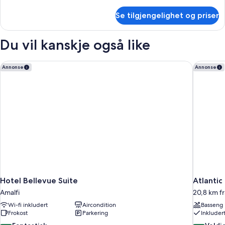
informasjon
om
Se tilgjengelighet og priser
Rom
Du vil kanskje også like
Hotel Bellevue Suite
Atlantic 
Annonse
Annonse
Hotel Bellevue Suite
Atlantic
Amalfi
20,8 km fr
Wi-fi inkludert
Aircondition
Basseng
Frokost
Parkering
Inkluder