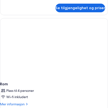
informasjon
om
Se tilgjengelighet og priser
Rom
Rom
Plass til 4 personer
Wi-fi inkludert
Mer
Mer informasjon