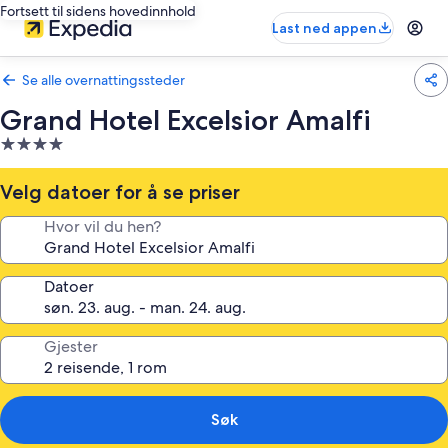
Fortsett til sidens hovedinnhold
Last ned appen
Se alle overnattingssteder
Grand Hotel Excelsior Amalfi
Overnattingssted
med
4.0
Velg datoer for å se priser
stjerner
Hvor vil du hen?
Datoer
Gjester
Søk