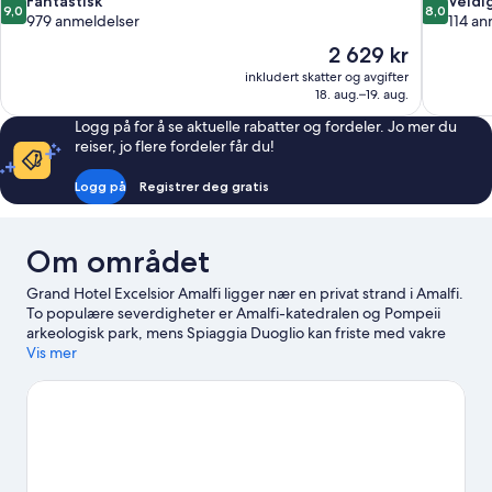
9.0
8.0
Fantastisk
Veldi
9,0
8,0
av
av
979 anmeldelser
114 an
10,
10,
Prisen
2 629 kr
Fantastisk,
Veldig
er
inkludert skatter og avgifter
979
bra,
2 629 kr
18. aug.–19. aug.
anmeldelser
114
anmeldels
Logg på for å se aktuelle rabatter og fordeler. Jo mer du
reiser, jo flere fordeler får du!
Logg på
Registrer deg gratis
Om området
Grand Hotel Excelsior Amalfi ligger nær en privat strand i Amalfi.
To populære severdigheter er Amalfi-katedralen og Pompeii
arkeologisk park, mens Spiaggia Duoglio kan friste med vakre
omgivelser. Paestum arkeologisk park er et annet anbefalt sted
Vis mer
å besøke.
Se vår reiseguide til Amalfi