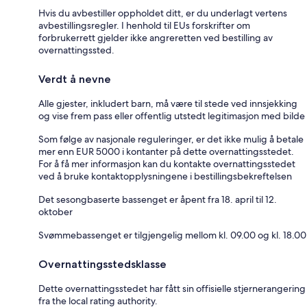
Hvis du avbestiller oppholdet ditt, er du underlagt vertens
avbestillingsregler. I henhold til EUs forskrifter om
forbrukerrett gjelder ikke angreretten ved bestilling av
overnattingssted.
Verdt å nevne
Alle gjester, inkludert barn, må være til stede ved innsjekking
og vise frem pass eller offentlig utstedt legitimasjon med bilde
Som følge av nasjonale reguleringer, er det ikke mulig å betale
mer enn EUR 5000 i kontanter på dette overnattingsstedet.
For å få mer informasjon kan du kontakte overnattingsstedet
ved å bruke kontaktopplysningene i bestillingsbekreftelsen
Det sesongbaserte bassenget er åpent fra 18. april til 12.
oktober
Svømmebassenget er tilgjengelig mellom kl. 09.00 og kl. 18.00
Overnattingsstedsklasse
Dette overnattingsstedet har fått sin offisielle stjernerangering
fra the local rating authority.