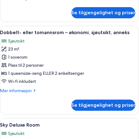
sjøutsikt,
informasjon
tårn
om
Se tilgjengelighet og priser
Dobbelt-
eller
tomannsrom
Åpne
Dobbelt- eller tomannsrom – økonomi, 
4
–
Dobbelt- eller tomannsrom – økonomi, sjøutsikt, anneks
alle
classic,
Sjøutsikt
sjøutsikt,
bildene
tårn
23 m²
av
Dobbelt-
1 soverom
eller
Plass til 2 personer
tomannsrom
1 queensize-seng ELLER 2 enkeltsenger
–
Wi-fi inkludert
økonomi,
Mer
Mer informasjon
sjøutsikt,
informasjon
anneks
om
Se tilgjengelighet og priser
Dobbelt-
eller
tomannsrom
Åpne
Sky Deluxe Room | Terrasse/patio
4
–
Sky Deluxe Room
alle
økonomi,
Sjøutsikt
sjøutsikt,
bildene