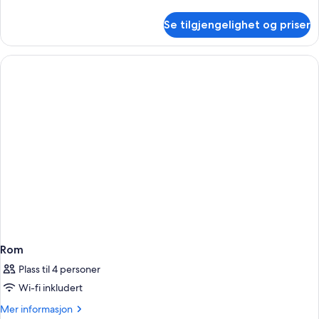
informasjon
om
Se tilgjengelighet og priser
Rom
Rom
Plass til 4 personer
Wi-fi inkludert
Mer
Mer informasjon