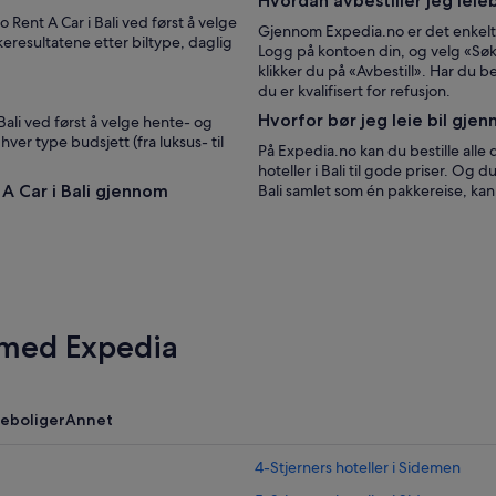
Hvordan avbestiller jeg leie
 Rent A Car i Bali ved først å velge
Gjennom Expedia.no er det enkelt å
keresultatene etter biltype, daglig
Logg på kontoen din, og velg «Søk 
klikker du på «Avbestill». Har du b
du er kvalifisert for refusjon.
Hvorfor bør jeg leie bil gje
 Bali ved først å velge hente- og
hver type budsjett (fra luksus- til
På Expedia.no kan du bestille alle 
hoteller i Bali til gode priser. Og d
 A Car i Bali gjennom
Bali samlet som én pakkereise, ka
 med Expedia
ieboliger
Annet
4-Stjerners hoteller i Sidemen