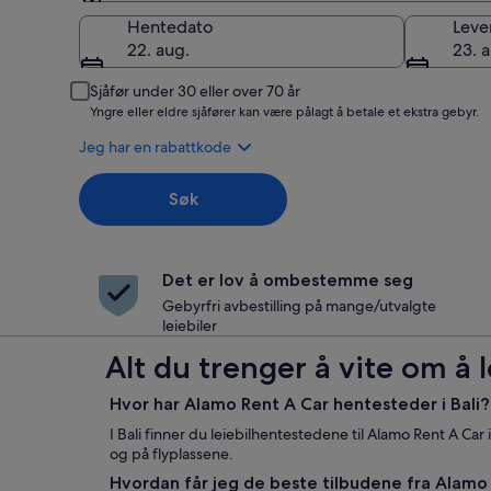
Henting
Hentedato
Leve
22. aug.
23. 
Sjåfør under 30 eller over 70 år
Yngre eller eldre sjåfører kan være pålagt å betale et ekstra gebyr.
Jeg har en rabattkode
Søk
Det er lov å ombestemme seg
Gebyrfri avbestilling på mange/utvalgte
leiebiler
Alt du trenger å vite om å l
Hvor har Alamo Rent A Car hentesteder i Bali?
I Bali finner du leiebilhentestedene til Alamo Rent A C
og på flyplassene.
Hvordan får jeg de beste tilbudene fra Alamo 