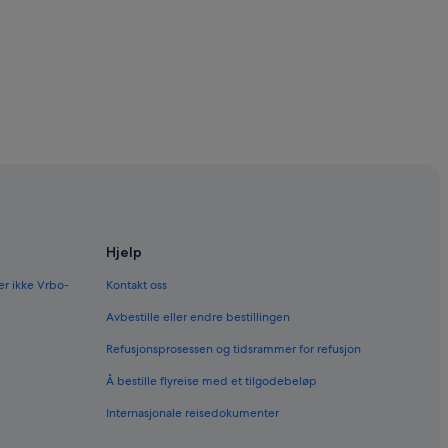
Hjelp
er ikke Vrbo-
Kontakt oss
Avbestille eller endre bestillingen
ak
Refusjonsprosessen og tidsrammer for refusjon
Å bestille flyreise med et tilgodebeløp
Internasjonale reisedokumenter