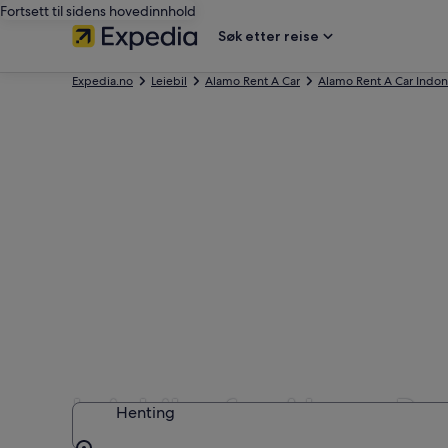
Fortsett til sidens hovedinnhold
Søk etter reise
Expedia.no
Leiebil
Alamo Rent A Car
Alamo Rent A Car Indon
Leiebiler fra Alamo Ren
Henting