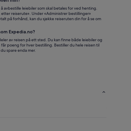
bilen min?
 avbestille leiebiler som skal betales for ved henting.
etter reiserute». Under «Administrer bestillinger»
etalt på forhånd, kan du sjekke reiseruten din for å se om
nnom Expedia.no?
deler av reisen på ett sted. Du kan finne både leiebiler og
u får poeng for hver bestilling. Bestiller du hele reisen til
n du spare enda mer.