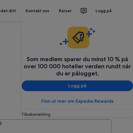
det ditt
Kontakt oss
Reiser
Logg på
Som medlem sparer du minst 10 % på
over 100 000 hoteller verden rundt når
du er pålogget.
Logg på
Finn ut mer om Expedia Rewards
Tilbakemelding
g