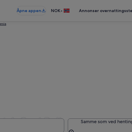
•
Åpne appen
NOK
Annonser overnattingsste
esia
t A Car i Bali
Samme som ved hentin