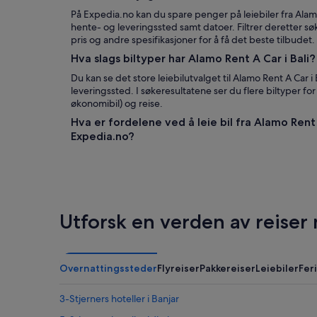
På Expedia.no kan du spare penger på leiebiler fra Alamo
hente- og leveringssted samt datoer. Filtrer deretter sø
pris og andre spesifikasjoner for å få det beste tilbudet.
Hva slags biltyper har Alamo Rent A Car i Bali?
Du kan se det store leiebilutvalget til Alamo Rent A Car i
leveringssted. I søkeresultatene ser du flere biltyper for 
økonomibil) og reise.
Hva er fordelene ved å leie bil fra Alamo Rent
Expedia.no?
Utforsk en verden av reiser
Overnattingssteder
Flyreiser
Pakkereiser
Leiebiler
Fer
3-Stjerners hoteller i Banjar