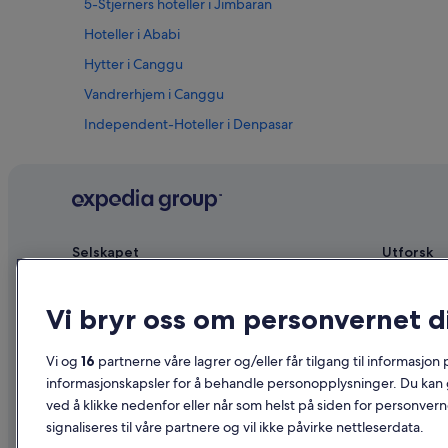
5-Stjerners hoteller i Jimbaran
Hoteller i Ababi
Hytter i Canggu
Vandrerhjem i Canggu
Independent-Hoteller i Denpasar
Sandman Hotels i Denpasar
Resorter i Denpasar
Hoteller i Kerambitan
B&B i Nusa Dua
Selskapet
Utforsk
Leilighetshoteller i Nusa Penida
Om
Reiseguide 
Hoteller i Pemaron
Vi bryr oss om personvernet d
Ledige stillinger
Hoteller i N
Billige hoteller i Seminyak
Annonser overnattingsstedet ditt
Ferieboliger
Vi og
16
partnerne våre lagrer og/eller får tilgang til informasjon
Hoteller med alt inkludert i Seminyak
Partnerskap
Pakkereiser
informasjonskapsler for å behandle personopplysninger. Du kan 
Landsbrukshoteller i Sidemen
ved å klikke nedenfor eller når som helst på siden for personver
Advertising
Flyreiser in
signaliseres til våre partnere og vil ikke påvirke nettleserdata.
Affiliate Marketing
Leiebil i No