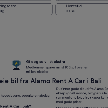
Samme som ved hentin
ringsdato
Hentetid
aug.
Gi deg selv litt ekstra
Medlemmer sparer minst 10 % på over en
million leiebiler
eie bil fra Alamo Rent A Car i Bali
Du finner gode tilbud fra Alamo Re
eksepsjonell service, biltyper i alle
ar i hovedbyene, populære nabolag
sammenligne leiebilselskaper kan du 
med gode priser.
Rent A Car i Bali?