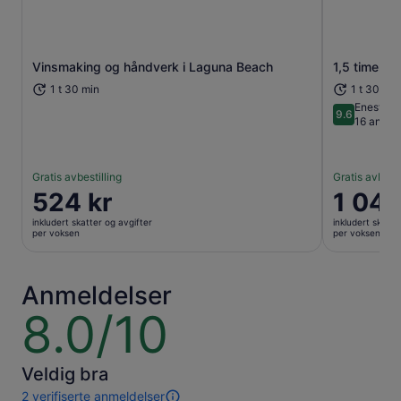
Vinsmaking og håndverk i Laguna Beach
1,5 timers 
Åpnes i en ny fane
1 t 30 min
1 t 30 min
Eneståe
9.6
9.6 av 10
16 anmel
Gratis avbestilling
Gratis avbesti
Prisen
524 kr
Prisen
1 048
er
er
inkludert skatter og avgifter
inkludert skatte
524 kr
1 048 kr
per voksen
per voksen
per
per
voksen
voksen
Anmeldelser
8.0/10
8.0
av
10
Veldig bra
2 verifiserte anmeldelser