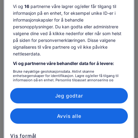
Vi og
16
partnerne våre lagrer og/eller får tilgang til
Endre datoer
informasjon på en enhet, for eksempel unike ID-er i
Endre
datoer
informasjonskapsler for å behandle
tor. 6. aug.
fre. 7. aug.
lør. 8. aug.
søn. 9. aug.
man. 1
personopplysninger. Du kan godta eller administrere
571 kr
571 kr
571 kr
571 kr
valgene dine ved å klikke nedenfor eller når som helst
på siden for personvernerklæringen. Disse valgene
Innholdet på denne siden kan være maskinoversatt.
signaliseres til våre partnere og vil ikke påvirke
Se originalteksten (engelsk)
Prisen
571 kr
nettleserdata.
Åpnes
Gi tilbakemelding på denne oversettelsen
Vis billetter
er
inkludert skatter og avgifter
i
571 kr
Vi og partnerne våre behandler data for å levere:
per voksen
en
per
Bruke nøyaktige geolokasjonsdata. Aktivt skanne
ny
Hva som er inkludert og
voksen
enhetsegenskaper for identifikasjon. Lagre og/eller få tilgang til
fane
informasjon på en enhet. Personlig tilpasset annonsering og
ikke
innhold, annonsering- og innholdsmåling, publikumsundersøkelser
og tjenesteutvikling.
Liste over partnere (leverandører)
Jeg godtar
Nyt 8 forskjellige viner sammen med oster og andre
gourmetartikler.
Viktig å vite før bestilling
Avvis alle
Tilpasset rullestolbrukere
Vis formål