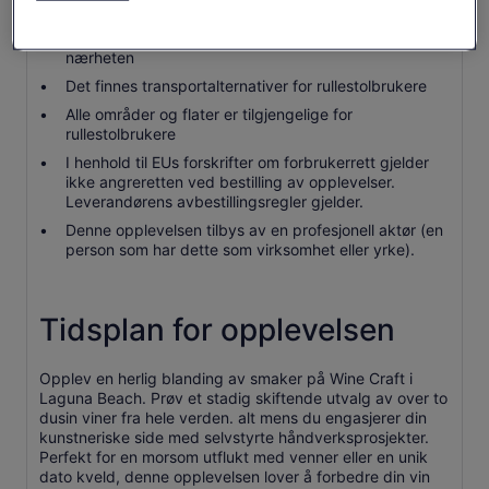
Tjenestedyr er tillatt
Offentlige transportalternativer er tilgjengelige i
nærheten
Det finnes transportalternativer for rullestolbrukere
Alle områder og flater er tilgjengelige for
rullestolbrukere
I henhold til EUs forskrifter om forbrukerrett gjelder
ikke angreretten ved bestilling av opplevelser.
Leverandørens avbestillingsregler gjelder.
Denne opplevelsen tilbys av en profesjonell aktør (en
person som har dette som virksomhet eller yrke).
Tidsplan for opplevelsen
Opplev en herlig blanding av smaker på Wine Craft i
Laguna Beach. Prøv et stadig skiftende utvalg av over to
dusin viner fra hele verden. alt mens du engasjerer din
kunstneriske side med selvstyrte håndverksprosjekter.
Perfekt for en morsom utflukt med venner eller en unik
dato kveld, denne opplevelsen lover å forbedre din vin