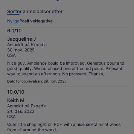
2
anmeldelser
Sorter anmeldelser etter
av
denne
Nylige
Positive
Negative
opplevelsen.
Mer
6.0/10
informasjon
6.0
om
Jacqueline J
av
våre
Anmeldt på Expedia
10
verifiserte
30. nov. 2025
anmeldelser.
USA
Nice guy. Ambiance could be improved. Generous pour and
good quality. We purchased one of the red pours. Pleasant
way to spend an afternoon. No pressure. Thanks.
Dato for opplevelsen: 29. nov. 2025
10.0/10
10.0
Keith M
av
Anmeldt på Expedia
10
24. des. 2023
USA
Cute little shop right on PCH with a nice selection of wines
from all around the world.