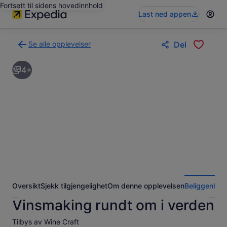
Fortsett til sidens hovedinnhold
Last ned appen
Se alle opplevelser
Del
Tilbake
til
4+
søkeresultatsiden
med
opplevelser
Oversikt
Sjekk tilgjengelighet
Om denne opplevelsen
Beliggenhet
Vinsmaking rundt om i verden
Tilbys av Wine Craft