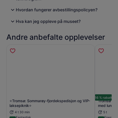
Hvordan fungerer avbestillingspolicyen?
Hva kan jeg oppleve på museet?
Andre anbefalte opplevelser
16 % rabatt
⭐Tromsø: Sommarøy-fjordekspedisjon og VIP-
Tromsø Ark
Åpnes i en ny fane
laksepiknik⭐
med lunsj
4 t 30 min
5 t
Fantastisk
Eneståe