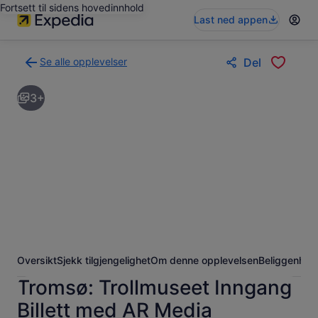
Fortsett til sidens hovedinnhold
Last ned appen
Se alle opplevelser
Del
Tilbake
til
3+
søkeresultatsiden
med
opplevelser
Oversikt
Sjekk tilgjengelighet
Om denne opplevelsen
Beliggenhet
Tromsø: Trollmuseet Inngang
Billett med AR Media