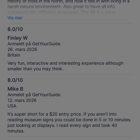
history of trolls in the North, and how it ties in with living in a
harsh natural environment. Also great to have all info
translated into different languages. The AR is a great
addition but needs further development to really create an
Vis mer
immersive experience. Entrance can also be improved, the
8.0/10
dark staircase up to the actual museum feels very dated and
8.0
unwelcoming. If the neighbors agree it could be made into a
Finley W
cool troll cave
av
Anmeldt på GetYourGuide
10
26. mars 2026
Britain
Very fun, interactive and interesting experience although
smaller than you may think.
8.0/10
8.0
Mike B
av
Anmeldt på GetYourGuide
10
12. mars 2026
USA
It’s super short for a $20 entry price. If you aren’t into
reading museum signs you could be done in 5 or 10 minutes
just looking at displays. I read every sign and took 40
minutes.