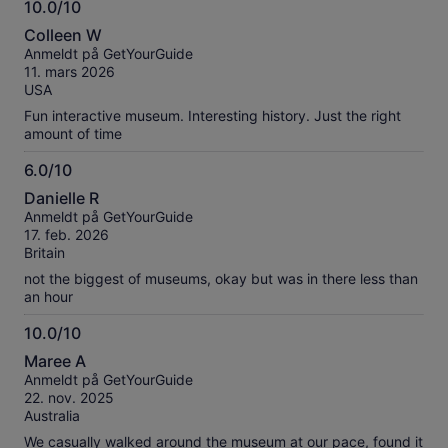
10.0/10
10.0
Colleen W
av
Anmeldt på GetYourGuide
10
11. mars 2026
USA
Fun interactive museum. Interesting history. Just the right
amount of time
6.0/10
6.0
Danielle R
av
Anmeldt på GetYourGuide
10
17. feb. 2026
Britain
not the biggest of museums, okay but was in there less than
an hour
10.0/10
10.0
Maree A
av
Anmeldt på GetYourGuide
10
22. nov. 2025
Australia
We casually walked around the museum at our pace, found it