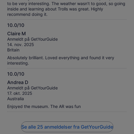
to be very interesting. The weather wasn’t to good, so going
inside and learning about Trolls was great. Highly
recommend doing it.
10.0/10
10.0
Claire M
av
Anmeldt på GetYourGuide
10
14. nov. 2025
Britain
Absolutely brilliant. Loved everything and found it very
interesting.
10.0/10
10.0
Andrea D
av
Anmeldt på GetYourGuide
10
17. okt. 2025
Australia
Enjoyed the museum. The AR was fun
Se alle 25 anmeldelser fra GetYourGuide