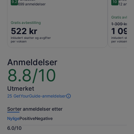
9.2
10
9.2 av 10
10 av 10
699 anmeldelser
12 anmel
Gratis avbesti
Gratis avbestilling
Forrige
1 309 kr
Prisen
522 kr
1 099
pris
er
var
inkludert skatter og avgifter
inkludert skatte
522 kr
1 309 kr,
per voksen
per voksen
per
og
voksen
nåværend
pris
Anmeldelser
er
8.8/10
8.8
1 099 kr
av
per
10
voksen
Utmerket
25 GetYourGuide-anmeldelser
25
anmeldelser
Sorter anmeldelser etter
av
denne
Nylige
Positive
Negative
opplevelsen.
Mer
6.0/10
informasjon
6.0