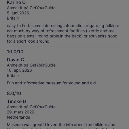
om
Karine O
av
våre
Anmeldt på GetYourGuide
10
verifiserte
5. juni 2026
anmeldelser.
Britain
easy to find. some interesting information regarding folklore .
not much by way of refreshment facilities ( kettle and tea
bags on a small round table in the back) or souvenirs good
for a short look around
10.0/10
10.0
David C
av
Anmeldt på GetYourGuide
10
10. apr. 2026
Britain
Fun and informative museum for young and old.
8.0/10
8.0
Tineke D
av
Anmeldt på GetYourGuide
10
29. mars 2026
Netherlands
Museum was great! I loved the info about the folklore and