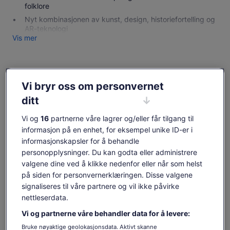
folklore
Nyt kombinasjonen av kunst, design, historiefortelling og
AR-teknologi
Vis mer
Sjekk tilgjengelighet
Vi bryr oss om personvernet
ditt
Datoer
lør. 8. aug.–lør. 22. aug.
Vi og
16
partnerne våre lagrer og/eller får tilgang til
informasjon på en enhet, for eksempel unike ID-er i
Reisende
informasjonskapsler for å behandle
1 ungdom
personopplysninger. Du kan godta eller administrere
valgene dine ved å klikke nedenfor eller når som helst
lør. 8. aug.
søn. 9. aug.
man. 10. aug.
tir. 11. aug.
ons. 1
på siden for personvernerklæringen. Disse valgene
200 kr
200 kr
200 kr
200 kr
20
signaliseres til våre partnere og vil ikke påvirke
nettleserdata.
Innholdet på denne siden kan være maskinoversatt.
Vi og partnerne våre behandler data for å levere:
Se originalteksten (engelsk)
Prisen
200 kr
Åpnes
Gi tilbakemelding på denne oversettelsen
Vis billetter
er
Bruke nøyaktige geolokasjonsdata. Aktivt skanne