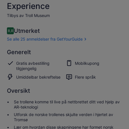
Experience
Tilbys av Troll Museum
Anmeldelser
Utmerket
8,8
8,8 av 10 –
Se alle 25 anmeldelser fra GetYourGuide
Utmerket
Generelt
8.8
8.8 av 10
Se alle 25
Gratis avbestilling
Mobilkupong
anmeldelser
tilgjengelig
fra
GetYourGuide
Umiddelbar bekreftelse
Flere språk
Oversikt
Se trollene komme til live på nettbrettet ditt ved hjelp av
AR-teknologi
Utforsk de norske trollenes skjulte verden i hjertet av
Tromsø
Lær om hvordan disse skapningene har formet norsk