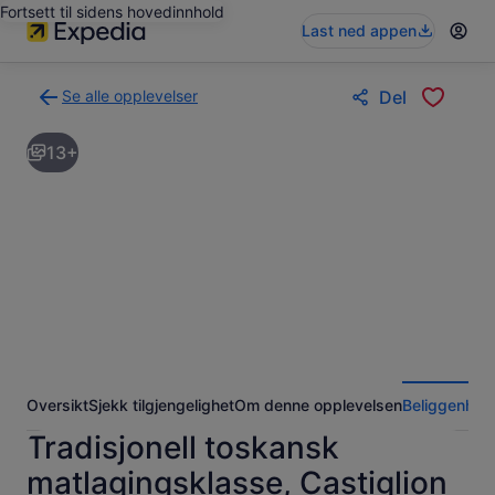
Fortsett til sidens hovedinnhold
Last ned appen
Se alle opplevelser
Del
Tilbake
til
13+
søkeresultatsiden
med
opplevelser
Oversikt
Sjekk tilgjengelighet
Om denne opplevelsen
Beliggenhet
Tradisjonell toskansk
matlagingsklasse, Castiglion