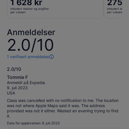
Prisen
1 628 kr
Prisen
275 k
er
er
inkludert skatter og avgifter
inkludert skatte
1 628 kr
275 kr
per voksen
per voksen
per
per
voksen
voksen
Anmeldelser
2.0/10
2.0
av
10
1 verifisert anmeldelse
1
anmeldelse
2.0/10
av
2.0
denne
Tommie F
opplevelsen.
av
Anmeldt på Expedia
Mer
10
9. juli 2023
informasjon
USA
om
våre
Class was cancelled with no notification to me. The location
verifiserte
was not where Apple Maps said it was. The address
anmeldelser.
provided was not it either. Wasted an evening trying to find
it.
Dato for opplevelsen: 8. juli 2023