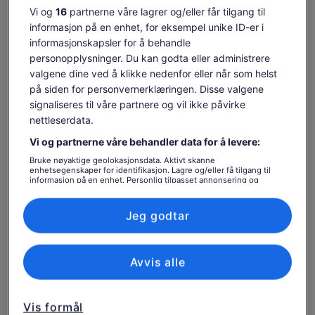
Vis mer
Vi og
16
partnerne våre lagrer og/eller får tilgang til
informasjon på en enhet, for eksempel unike ID-er i
informasjonskapsler for å behandle
Sjekk tilgjengelighet
personopplysninger. Du kan godta eller administrere
valgene dine ved å klikke nedenfor eller når som helst
Endre datoer
på siden for personvernerklæringen. Disse valgene
Endre
signaliseres til våre partnere og vil ikke påvirke
datoer
lør. 8. aug.
søn. 9. aug.
man. 10. aug.
tir. 11. aug.
ons. 1
nettleserdata.
-
1 480 kr
1 480 kr
1 480 kr
1 4
Vi og partnerne våre behandler data for å levere:
Innholdet på denne siden kan være maskinoversatt.
Bruke nøyaktige geolokasjonsdata. Aktivt skanne
enhetsegenskaper for identifikasjon. Lagre og/eller få tilgang til
Se originalteksten (engelsk)
Prisen
1 485 kr
informasjon på en enhet. Personlig tilpasset annonsering og
innhold, annonsering- og innholdsmåling, publikumsundersøkelser
Åpnes
Gi tilbakemelding på denne oversettelsen
Vis billetter
er
og tjenesteutvikling.
inkludert skatter og avgifter
i
1 485 kr
per voksen
Liste over partnere (leverandører)
Jeg godtar
en
per
ny
Hva som er inkludert og
voksen
fane
ikke
Avvis alle
Du vil ta med deg Borgo Santa Lucia-forkle som et
minne om din opplevelse.
Vis formål