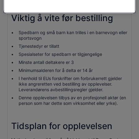
Vi vil glede oss over menyen som vi har laget.
Viktig å vite før bestilling
Spedbarn og små barn kan trilles i en barnevogn eller
sportsvogn
Tjenestedyr er tillatt
Spesialseter for spedbarn er tilgjengelige
Minste antall deltakere er 3
Minimumsalderen for å delta er 14 år
I henhold til EUs forskrifter om forbrukerrett gjelder
ikke angreretten ved bestilling av opplevelser.
Leverandørens avbestillingsregler gjelder.
Denne opplevelsen tilbys av en profesjonell aktør (en
person som har dette som virksomhet eller yrke).
Tidsplan for opplevelsen