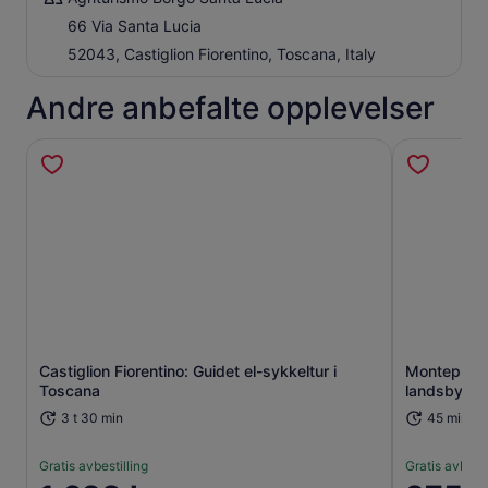
66 Via Santa Lucia
52043, Castiglion Fiorentino, Toscana, Italy
Andre anbefalte opplevelser
Åpnes i en ny fane
Castiglion Fiorentino: Guidet el-sykkeltur i
Montepulci
Toscana
landsbygd
3 t 30 min
45 min
Gratis avbestilling
Gratis avbesti