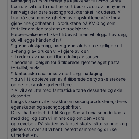
Matlagingskurs vil foregå på kjøkkenet til Borgo Santa
Lucia. Vi vil starte med en kort beskrivelse av menyen vi
har valgt der bare sesongprodukter skal inkluderes. Vi
tror på sesongmessigheten av oppskriftene våre for å
gjenvinne godheten til produktene på KM 0 og som
forteller om den toskanske tradisjonen.
Forberedelsene vil ikke bli bevist, men vil bli gjort av deg,
du vil legge hånden din til
* grønnsakskjæring, hver grønnsak har forskjellige kutt,
avhengig av bruken vi vil gjøre av den
* krydder av mat og tilberedning av sauser
* hendene i deigen for å tilberede hjemmelaget pasta,
tortellini, ravioli
* fantastiske sauser selv med lang matlaging.
* du vil få opplevelsen av å tilberede de typiske stekene
og de toskanske gryterettene
* Vi vil avslutte med fantastiske tørre desserter og skje
desserter.
Langs klassen vil vi snakke om sesongproduktene, deres
egenskaper og sesongoppskrifter.
Du vil ha forkleet ditt til Borgo Santa Lucia som du kan ta
med deg, og som vil minne deg om den vakre
opplevelsen. På slutten av kurset skal vi sitte sammen og
glede oss over alt vi har tilberedt sammen og drikke
utmerket vin.