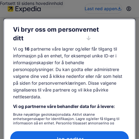
Fortsett til sidens hovedinnhold
Last ned appen
Vi bryr oss om personvernet
ditt
Vi og
16
partnerne våre lagrer og/eller får tilgang til
Denne opplevelsen er ikke tilgjengelig
informasjon på en enhet, for eksempel unike ID-er i
Søk etter opplevelser på nytt.
informasjonskapsler for å behandle
personopplysninger. Du kan godta eller administrere
valgene dine ved å klikke nedenfor eller når som helst
Søk på nytt
på siden for personvernerklæringen. Disse valgene
signaliseres til våre partnere og vil ikke påvirke
nettleserdata.
Vi og partnerne våre behandler data for å levere:
Bruke nøyaktige geolokasjonsdata. Aktivt skanne
enhetsegenskaper for identifikasjon. Lagre og/eller få tilgang til
informasjon på en enhet. Personlig tilpasset annonsering og
innhold, annonsering- og innholdsmåling, publikumsundersøkelser
og tjenesteutvikling.
Liste over partnere (leverandører)