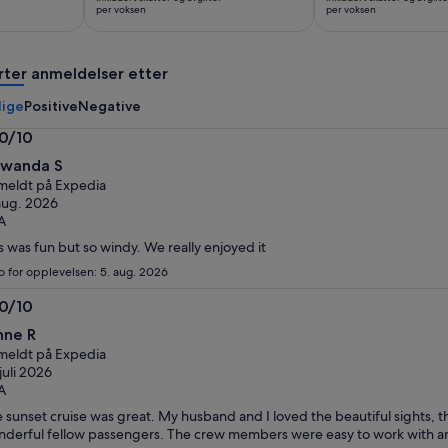
818 kr
856 kr
per voksen
per voksen
per
per
voksen
voksen
rter anmeldelser etter
lige
Positive
Negative
.0/10
0
wanda S
eldt på Expedia
aug. 2026
A
s was fun but so windy. We really enjoyed it
o for opplevelsen: 5. aug. 2026
.0/10
0
nne R
eldt på Expedia
 juli 2026
A
 sunset cruise was great. My husband and I loved the beautiful sights, the
derful fellow passengers. The crew members were easy to work with an