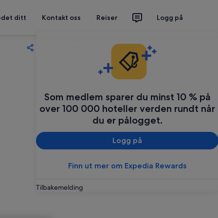
det ditt
Kontakt oss
Reiser
Logg på
Del
Lagre
Som medlem sparer du minst 10 % på
over 100 000 hoteller verden rundt når
du er pålogget.
Logg på
Finn ut mer om Expedia Rewards
Tilbakemelding