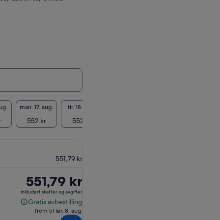
ug.
man. 17. aug.
tir. 18. aug.
ons. 19. aug.
tor. 20. aug.
fre. 21
r
552 kr
552 kr
552 kr
552 kr
552
551,79 kr
Prisen
551,79 kr
er
inkludert skatter og avgifter
551,79 kr
Gratis avbestilling
Gratis
frem til lør. 8. aug.
avbestilling