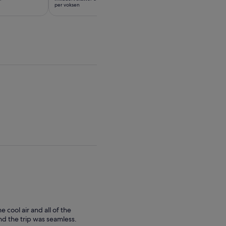
1 522 kr
618 kr
per voksen
per voksen
per
per
voksen
voksen
 cool air and all of the
d the trip was seamless.