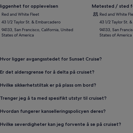
liggenhet for opplevelsen
Møtested / sted f
Red and White Fleet
Red and White Fle
43 1/2 Taylor St. & Embarcadero
43 1/2 Taylor St.
94133, San Francisco, California, United
94133, San Francis
States of America
States of America
Hvor ligger avgangsstedet for Sunset Cruise?
Er det aldersgrense for å delta på cruiset?
Hvilke sikkerhetstiltak er på plass om bord?
Trenger jeg å ta med spesifikt utstyr til cruiset?
Hvordan fungerer kanselleringspolicyen deres?
Hvilke severdigheter kan jeg forvente å se på cruiset?