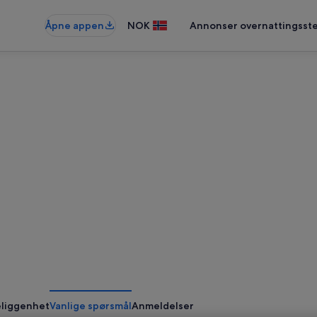
Åpne appen
NOK
Annonser overnattingsste
liggenhet
Vanlige spørsmål
Anmeldelser