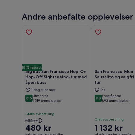
Andre anbefalte opplevelser
10 % rabatt
Big Bus San Francisco Hop-On
San Francisco, Muir
Hop-Off Sightseeing-tur med
Sausalito og valgfri
åpen buss
tur
Åpnes i en ny fane
Åpne
1 dag eller mer
9 t
Utmerket
Enestående
8.6
9.8
8.6 av 10
9.8 av 10
1 519 anmeldelser
893 anmeldelser
Gratis avbestilling
Gratis avbestilling
Forrige
534 kr
480 kr
Prisen
1 132 kr
pris
er
var
inkludert skatter og avgifter
inkludert skatter og avgifter