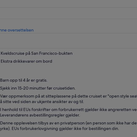
Åpnes
nne oversettelsen
i
en
ny
fane
Kveldscruise på San Francisco-bukten
Ekstra drikkevarer om bord
Barn opp til 4 år er gratis.
Sjekk inn 15-20 minutter før cruisetiden.
Vær oppmerksom på at sitteplassene på dette cruiset er "open style se
å sitte ved siden av ukjente ansikter av og til.
I henhold til EUs forskrifter om forbrukerrett gjelder ikke angreretten ve
Leverandørens avbestillingsregler gjelder.
Denne opplevelsen tilbys av en privatperson (en person som ikke har de
yrke). EUs forbrukerlovgivning gjelder ikke for bestillingen din.