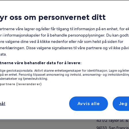
nerelt
ryr oss om personvernet ditt
Gratis avbestilling
2 t
tilgjengelig
rtnerne våre lagrer og/eller får tilgang til informasjon på en enhet, for
r i informasjonskapsler for å behandle personopplysninger. Du kan godta
Mobilkupong
Umiddelbar
re valgene dine ved å klikke nedenfor eller når som helst på siden for
bekreftelse
erklæringen. Disse valgene signaliseres til våre partnere og vil ikke påv
Se p
ata.
ersikt
tnerne våre behandler data for å levere:
Cruise på en komfortabel båt med
Beliggenhet for o
ige geolokasjonsdata. Aktivt skanne enhetsegenskaper for identifikasjon. Lagre og/eller 
sitteplasser innendørs og utendørs
på en enhet. Personlig tilpasset annonsering og innhold, annonsering- og innholdsmålin
Red and White Fl
ersøkelser og tjenesteutvikling.
Mulighet til å seile under det ikoniske
43 1/2 Taylor St.
brospennet til Golden Gate Bridge
 partnere (leverandører)
94133, San Francis
Byseverdigheter som Alcatraz, Angel Island
States of America
og Sausalito
mål
Avvis alle
Jeg
Se installasjonen «Bay Lights» på Oakland/SF
Møtested / sted f
Bay Bridge
Red and White Fle
 mer
43 1/2 Taylor St.
94133, San Francis