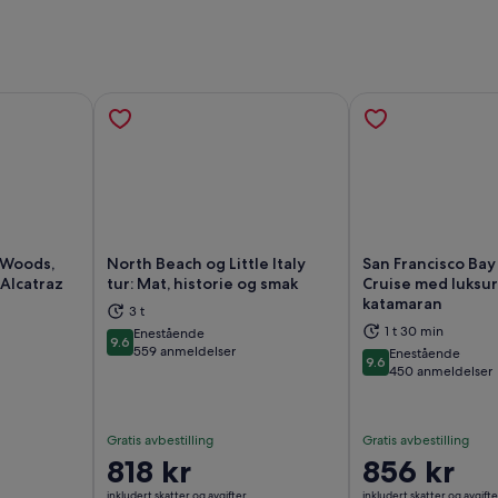
 Woods,
North Beach og Little Italy
San Francisco Bay
 Alcatraz
tur: Mat, historie og smak
Cruise med luksur
katamaran
3 t
s i en ny fane
Åpnes i en ny fane
Åp
1 t 30 min
Enestående
9.6
9.6 av 10
559 anmeldelser
Enestående
9.6
9.6 av 10
450 anmeldelser
Gratis avbestilling
Gratis avbestilling
Prisen
818 kr
Prisen
856 kr
er
er
inkludert skatter og avgifter
inkludert skatter og avgifte