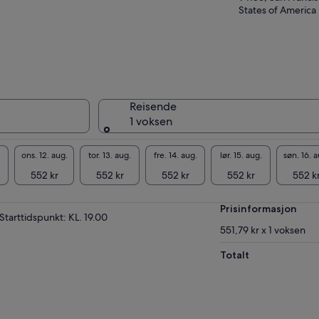
States of America
Reisende
1 voksen
ons. 12. aug.
tor. 13. aug.
fre. 14. aug.
lør. 15. aug.
søn. 16. a
552 kr
552 kr
552 kr
552 kr
552 k
Prisinformasjon
Starttidspunkt: KL. 19.00
551,79 kr x 1 voksen
Totalt