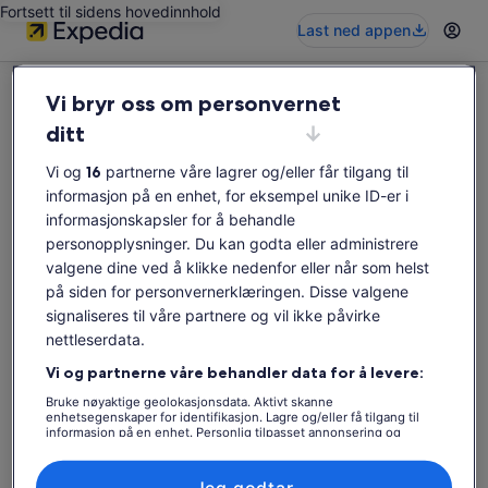
Fortsett til sidens hovedinnhold
Last ned appen
Vi bryr oss om personvernet
ditt
Vi og
16
partnerne våre lagrer og/eller får tilgang til
Denne opplevelsen er ikke tilgjengelig
informasjon på en enhet, for eksempel unike ID-er i
Søk etter opplevelser på nytt.
informasjonskapsler for å behandle
personopplysninger. Du kan godta eller administrere
valgene dine ved å klikke nedenfor eller når som helst
Søk på nytt
på siden for personvernerklæringen. Disse valgene
signaliseres til våre partnere og vil ikke påvirke
nettleserdata.
Vi og partnerne våre behandler data for å levere:
Bruke nøyaktige geolokasjonsdata. Aktivt skanne
enhetsegenskaper for identifikasjon. Lagre og/eller få tilgang til
informasjon på en enhet. Personlig tilpasset annonsering og
innhold, annonsering- og innholdsmåling, publikumsundersøkelser
og tjenesteutvikling.
Liste over partnere (leverandører)