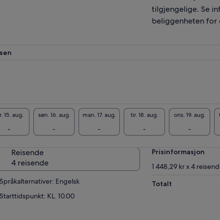
tilgjengelige. Se 
beliggenheten for e
lsen
r. 15. aug.
søn. 16. aug.
man. 17. aug.
tir. 18. aug.
ons. 19. aug.
-
-
-
-
-
Reisende
Prisinformasjon
4 reisende
1 448,29 kr x 4 reisen
Språkalternativer: Engelsk
Totalt
Starttidspunkt: KL. 10.00