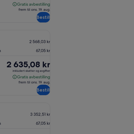
2 507,68 kr
Gratis avbestilling
Gratis
frem til ons. 19. aug.
avbestilling
Bestill
2 568,03 kr
n
67,05 kr
Prisen
2 635,08 kr
er
inkludert skatter og avgifter
2 635,08 kr
Gratis avbestilling
Gratis
frem til ons. 19. aug.
avbestilling
Bestill
3 352,51 kr
n
67,05 kr