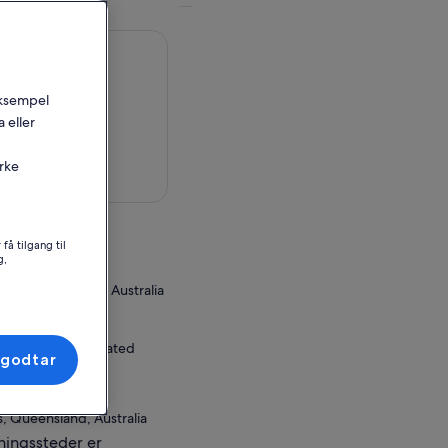
 eksempel
 eller
irke
å et kart
pplevelsen
få tilgang til
g,
 Reef Pontoon
eef, Queensland, Australia
or innløsning
ations Office (located
 godtar
s, Queensland, Australia
ningssteder er