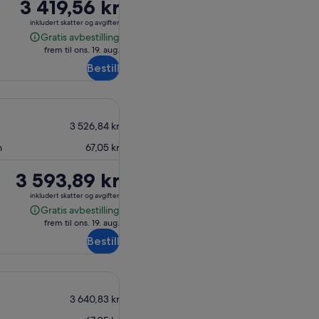
Prisen
3 419,56 kr
er
inkludert skatter og avgifter
3 419,56 kr
Gratis avbestilling
Gratis
frem til ons. 19. aug.
avbestilling
Bestill
3 526,84 kr
n
67,05 kr
Prisen
3 593,89 kr
er
inkludert skatter og avgifter
3 593,89 kr
Gratis avbestilling
Gratis
frem til ons. 19. aug.
avbestilling
Bestill
3 640,83 kr