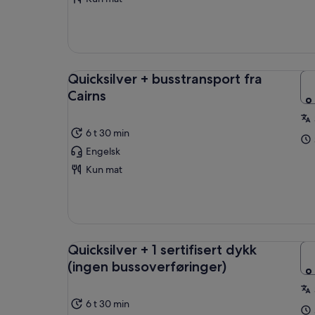
Quicksilver + busstransport fra
Cairns
6 t 30 min
Engelsk
Kun mat
Quicksilver + 1 sertifisert dykk
(ingen bussoverføringer)
6 t 30 min