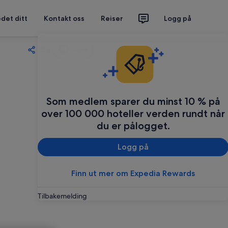
det ditt
Kontakt oss
Reiser
Logg på
Del
Lagre
Som medlem sparer du minst 10 % på
over 100 000 hoteller verden rundt når
du er pålogget.
Logg på
Finn ut mer om Expedia Rewards
Tilbakemelding