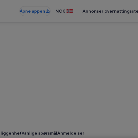
Åpne appen
NOK
Annonser overnattingsste
liggenhet
Vanlige spørsmål
Anmeldelser