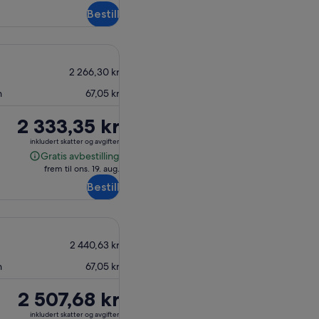
avbestilling
Bestill
2 266,30 kr
n
67,05 kr
Prisen
2 333,35 kr
er
inkludert skatter og avgifter
2 333,35 kr
Gratis avbestilling
Gratis
frem til ons. 19. aug.
avbestilling
Bestill
2 440,63 kr
n
67,05 kr
Prisen
2 507,68 kr
er
inkludert skatter og avgifter