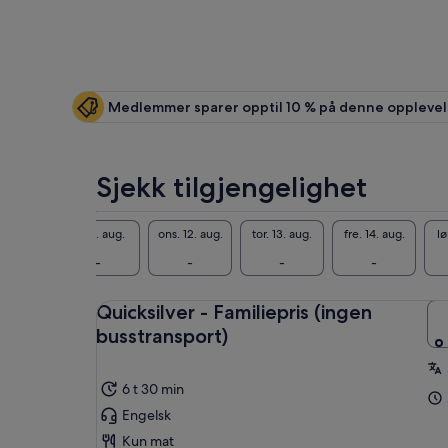
Medlemmer sparer opptil 10 % på denne oppleve
Sjekk tilgjengelighet
10. aug.
tir. 11. aug.
ons. 12. aug.
tor. 13. aug.
fre. 14. aug.
lø
-
-
-
-
-
Quicksilver - Familiepris (ingen
busstransport)
6 t 30 min
Engelsk
Kun mat