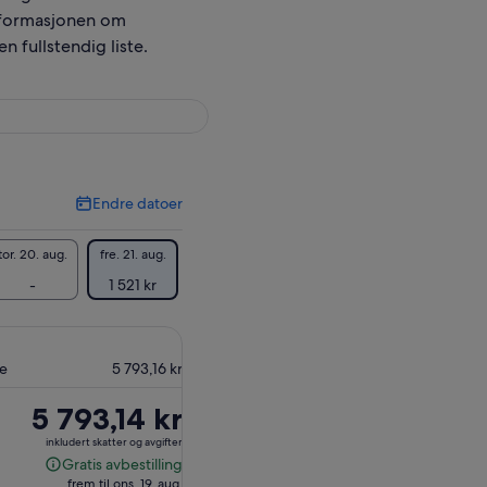
informasjonen om
n fullstendig liste.
Endre datoer
Endre
datoer
tor. 20. aug.
fre. 21. aug.
-
1 521 kr
de
5 793,16 kr
Prisen
5 793,14 kr
er
inkludert skatter og avgifter
5 793,14 kr
Gratis avbestilling
Gratis
frem til ons. 19. aug.