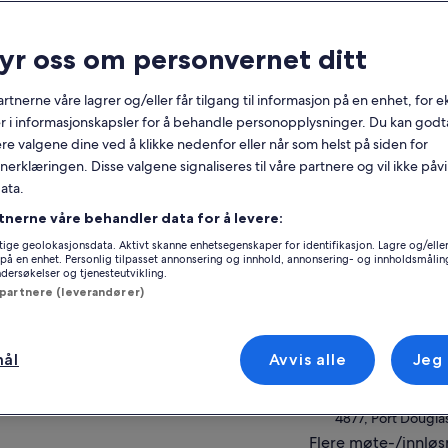
nerelt
ryr oss om personvernet ditt
Gratis avbestilling
6 t 30 min
tilgjengelig
rtnerne våre lagrer og/eller får tilgang til informasjon på en enhet, for
Kupongutskrift
Umiddelbar
r i informasjonskapsler for å behandle personopplysninger. Du kan godta
bekreftelse
re valgene dine ved å klikke nedenfor eller når som helst på siden for
Henting på
erklæringen. Disse valgene signaliseres til våre partnere og vil ikke påv
utvalgte hoteller
Se p
ata.
tnerne våre behandler data for å levere:
ersikt
Beliggenhet for o
ige geolokasjonsdata. Aktivt skanne enhetsegenskaper for identifikasjon. Lagre og/eller 
Wavepiercer-katamarancruise til romslig
på en enhet. Personlig tilpasset annonsering og innhold, annonsering- og innholdsmålin
Quicksilver Outer
aktivitetsplattform
ersøkelser og tjenesteutvikling.
4805, Agincourt R
 partnere (leverandører)
Aktiviteter som både svømmere og ikke-
svømmere kan oppleve
Møtested / sted f
Utrolig marint mangfold ved det berømte
Quicksilver Reserv
Agincourt-revet
mål
Avvis alle
Jeg
inside Marina)
Deilig varm og kald lunsjbuffé
44 Wharf Street
 mer
4877, Port Dougla
Flere møte-/innløs