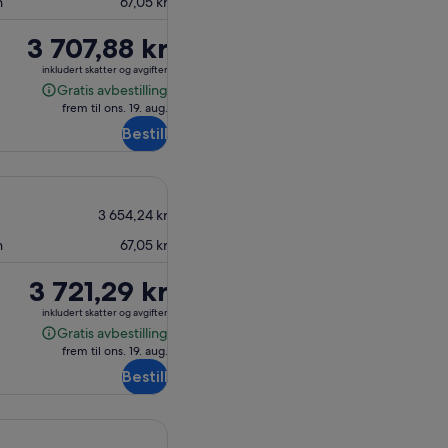
n
67,05 kr
Prisen
3 707,88 kr
er
inkludert skatter og avgifter
3 707,88 kr
Gratis avbestilling
Gratis
frem til ons. 19. aug.
avbestilling
Bestill
3 654,24 kr
n
67,05 kr
Prisen
3 721,29 kr
er
inkludert skatter og avgifter
3 721,29 kr
Gratis avbestilling
Gratis
frem til ons. 19. aug.
avbestilling
Bestill