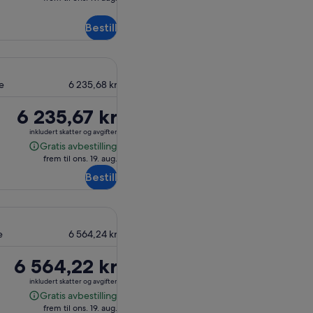
avbestilling
Bestill
de
6 235,68 kr
Prisen
6 235,67 kr
er
inkludert skatter og avgifter
6 235,67 kr
Gratis avbestilling
Gratis
frem til ons. 19. aug.
avbestilling
Bestill
e
6 564,24 kr
Prisen
6 564,22 kr
er
inkludert skatter og avgifter
6 564,22 kr
Gratis avbestilling
Gratis
frem til ons. 19. aug.