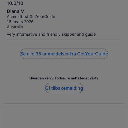
10.0/10
10.0
Diana M
av
Anmeldt på GetYourGuide
10
18. mars 2026
Australia
very informative and friendly skipper and guide
Se alle 35 anmeldelser fra GetYourGuide
Hvordan kan vi forbedre nettstedet vårt?
Gi tilbakemelding