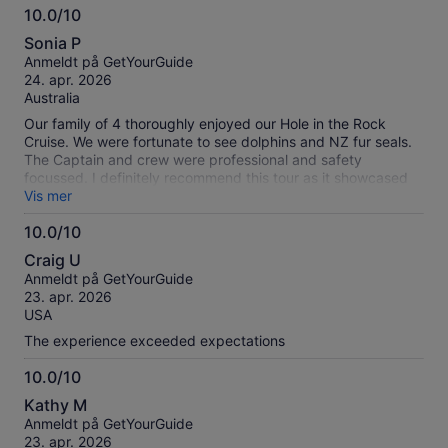
10.0/10
10.0
Sonia P
av
Anmeldt på GetYourGuide
10
24. apr. 2026
Australia
Our family of 4 thoroughly enjoyed our Hole in the Rock
Cruise. We were fortunate to see dolphins and NZ fur seals.
The Captain and crew were professional and safety
focussed. I definitely recommend this tour as it showcased
the beautiful Bay of Islands.
Vis mer
10.0/10
10.0
Craig U
av
Anmeldt på GetYourGuide
10
23. apr. 2026
USA
The experience exceeded expectations
10.0/10
10.0
Kathy M
av
Anmeldt på GetYourGuide
10
23. apr. 2026