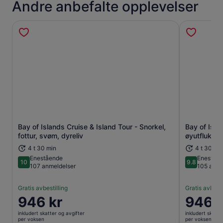
Andre anbefalte opplevelser
Bay of Islands Cruise & Island Tour - Snorkel,
Bay of Isla
Åpnes i en ny fane
fottur, svøm, dyreliv
øyutfluktst
4 t 30 min
4 t 30 mi
Enestående
Eneståe
10
9.8
10 av 10
9.8 av 10
107 anmeldelser
105 anme
Gratis avbestilling
Gratis avbesti
Prisen
946 kr
Prisen
946 k
er
er
inkludert skatter og avgifter
inkludert skatte
946 kr
946 kr
per voksen
per voksen