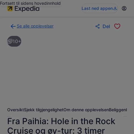
Fortsett til sidens hovedinnhold
Last ned appen
Se alle opplevelser
Del
Tilbake
til
10+
søkeresultatsiden
med
opplevelser
Oversikt
Sjekk tilgjengelighet
Om denne opplevelsen
Beliggenhet
Fra Paihia: Hole in the Rock
Cruise og øy-tur: 3 timer