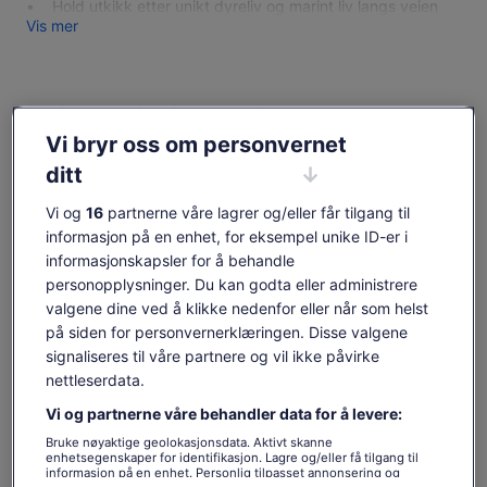
Hold utkikk etter unikt dyreliv og marint liv langs veien
Vis mer
Sjekk tilgjengelighet
Vi bryr oss om personvernet
Datoer
ditt
fre. 7. aug.–fre. 21. aug.
Vi og
16
partnerne våre lagrer og/eller får tilgang til
Reisende
informasjon på en enhet, for eksempel unike ID-er i
1 voksen
informasjonskapsler for å behandle
personopplysninger. Du kan godta eller administrere
fre. 7. aug.
lør. 8. aug.
søn. 9. aug.
man. 10. aug.
tir. 1
valgene dine ved å klikke nedenfor eller når som helst
-
811 kr
811 kr
811 kr
81
på siden for personvernerklæringen. Disse valgene
signaliseres til våre partnere og vil ikke påvirke
Innholdet på denne siden kan være maskinoversatt.
nettleserdata.
Se originalteksten (engelsk)
Prisen
811 kr
Vi og partnerne våre behandler data for å levere:
Åpnes
Gi tilbakemelding på denne oversettelsen
Vis billetter
er
inkludert skatter og avgifter
i
811 kr
Bruke nøyaktige geolokasjonsdata. Aktivt skanne
per voksen
en
enhetsegenskaper for identifikasjon. Lagre og/eller få tilgang til
per
Hva som er inkludert og
ny
informasjon på en enhet. Personlig tilpasset annonsering og
voksen