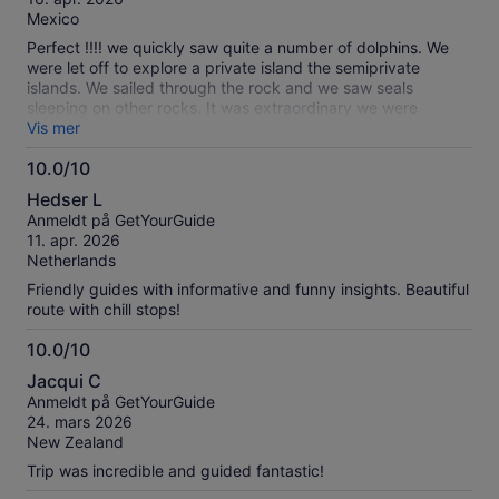
Mexico
Perfect !!!! we quickly saw quite a number of dolphins. We
were let off to explore a private island the semiprivate
islands. We sailed through the rock and we saw seals
sleeping on other rocks. It was extraordinary we were
provided warm blankets.
Vis mer
10.0/10
10.0
Hedser L
av
Anmeldt på GetYourGuide
10
11. apr. 2026
Netherlands
Friendly guides with informative and funny insights. Beautiful
route with chill stops!
10.0/10
10.0
Jacqui C
av
Anmeldt på GetYourGuide
10
24. mars 2026
New Zealand
Trip was incredible and guided fantastic!