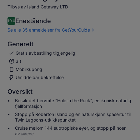
Tilbys av Island Getaway LTD
Enestående
10.0
10.0 av 10
Se alle 35 anmeldelser fra GetYourGuide
Generelt
Gratis avbestilling tilgjengelig
3 t
Mobilkupong
Umiddelbar bekreftelse
Oversikt
Besøk det berømte "Hole in the Rock", en ikonisk naturlig
fjellformasjon
Stopp på Roberton Island og en naturskjønn spasertur til
Twin Lagoons-utkikkspunktet
Cruise mellom 144 subtropiske øyer, og stopp på noen
av øyene