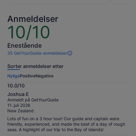
per
per
voksen
voksen
Anmeldelser
10/10
10
av
10
Enestående
35 GetYourGuide-anmeldelser
35
anmeldelser
Sorter anmeldelser etter
av
denne
Nylige
Positive
Negative
opplevelsen.
Mer
10.0/10
informasjon
10.0
om
Joshua E
av
våre
Anmeldt på GetYourGuide
10
verifiserte
11. juli 2026
anmeldelser.
New Zealand
Lots of fun on a 3 hour tour! Our guide and captain were
friendly, experienced, and made the best of a day of rough
seas. A highlight of our trip to the Bay of Islands!