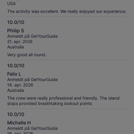
USA
The activity was excellent. We really enjoyed our experience.
10.0/10
10.0
Philip S
av
Anmeldt på GetYourGuide
10
21. apr. 2026
Australia
Very good all round.
10.0/10
10.0
Felix L
av
Anmeldt på GetYourGuide
10
18. apr. 2026
Australia
The crew were really professional and friendly. The island
stops provided breathtaking lookout points
10.0/10
10.0
Michelle H
av
Anmeldt på GetYourGuide
10
16. apr. 2026