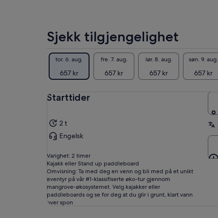
man
gar
kul
sta
Sjekk tilgjengelighet
tor. 6. aug.
fre. 7. aug.
lør. 8. aug.
søn. 9. aug.
657 kr
657 kr
657 kr
657 kr
Starttider
2 t
Engelsk
Varighet: 2 timer
Kajakk eller Stand up paddleboard
Omvisning: Ta med deg en venn og bli med på et unikt
eventyr på vår #1-klassifiserte øko-tur gjennom
mangrove-økosystemet. Velg kajakker eller
paddleboards og se for deg at du glir i grunt, klart vann
over spon