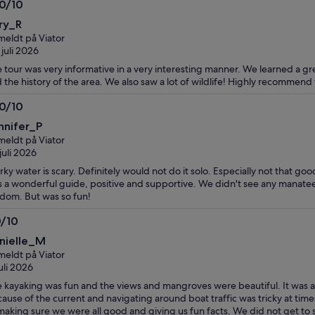
.0/10
ved
0
ry_R
å
eldt på Viator
velge
 juli 2026
flere
 tour was very informative in a very interesting manner. We learned a g
reisende
 the history of the area. We also saw a lot of wildlife! Highly recommend t
.0/10
0
nnifer_P
eldt på Viator
 juli 2026
ky water is scary. Definitely would not do it solo. Especially not that go
 a wonderful guide, positive and supportive. We didn't see any manatees 
dom. But was so fun!
0/10
0
nielle_M
eldt på Viator
juli 2026
 kayaking was fun and the views and mangroves were beautiful. It was a 
ause of the current and navigating around boat traffic was tricky at time
making sure we were all good and giving us fun facts. We did not get t