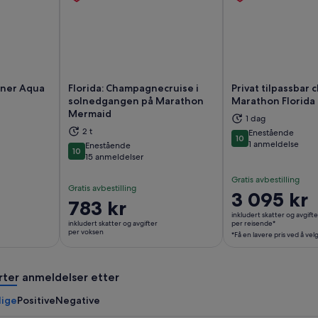
ner Aqua
Florida: Champagnecruise i
Privat tilpassbar c
solnedgangen på Marathon
Marathon Florida
Mermaid
s i en ny fane
Åpnes i en ny fane
Åp
1 dag
2 t
Enestående
10
10 av 10
1 anmeldelse
Enestående
10
10 av 10
15 anmeldelser
Gratis avbestilling
Gratis avbestilling
Prisen
3 095 kr
Prisen
783 kr
er
inkludert skatter og avgifte
er
3 095 kr
inkludert skatter og avgifter
per reisende*
783 kr
per voksen
*Få en lavere pris ved å vel
per
per
reisende*
voksen
*Få
rter anmeldelser etter
en
lavere
lige
Positive
Negative
pris