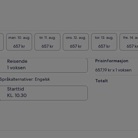
grovene og jakter på fisk. Selv om det ikke er
antert dyrelivsobservasjoner, ser vi alltid noe
t i dette unike elvemunningsøkosystemet som
rter rett utenfor bakdøren til butikken vår.
man. 10. aug.
tir. 11. aug.
ons. 12. aug.
tor. 13. aug.
fre. 14. a
657 kr
657 kr
657 kr
657 kr
657 k
Reisende
Prisinformasjon
1 voksen
657,19 kr x 1 voksen
Språkalternativer: Engelsk
Totalt
Starttid
KL. 10.30