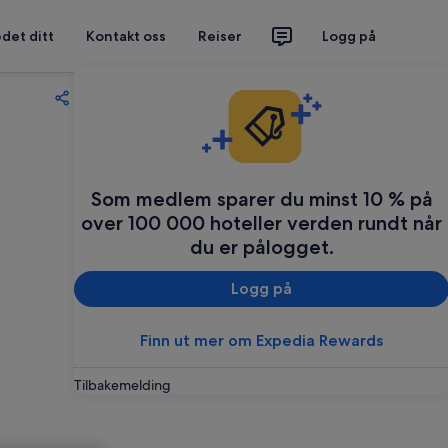
det ditt
Kontakt oss
Reiser
Logg på
Del
Lagre
Som medlem sparer du minst 10 % på
over 100 000 hoteller verden rundt når
du er pålogget.
Logg på
Finn ut mer om Expedia Rewards
Tilbakemelding