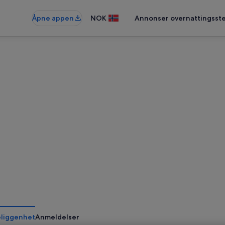
Åpne appen
NOK
Annonser overnattingsste
liggenhet
Anmeldelser