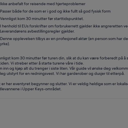
Ikke anbefalt for reisende med hjerteproblemer
Passer både for de som er i god og ikke fullt så god fysisk form
Vennligst kom 30 minutter før starttidspunktet.
I henhold til EUs forskrifter om forbrukerrett gjelder ikke angreretten ve
Leverandørens avbestillingsregler gjelder.
Denne opplevelsen tilbys av en profesjonell aktør (en person som har de
yrke).
nligst kom 30 minutter før turen din, slik at du kan være forberedt på å s
tiden. Vi streber etter å starte turene våre i tide.
 inn og kjøp alt du trenger i siste liten. Vår guide vil ønske deg velkomme
deg utstyrt for en redningsvest. Vi har garderober og dusjer til etterpå.
 er her eventyret begynner og slutter. Vi er veldig heldige som er lokali
levannene i Upper Keys-området.