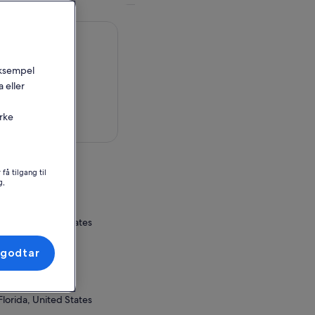
 eksempel
 eller
irke
å et kart
pplevelsen
få tilgang til
g,
ay
ay
Florida, United States
or innløsning
 godtar
ay
Florida, United States