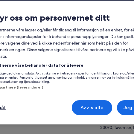
nerelt
ryr oss om personvernet ditt
Gratis avbestilling
2 t
tilgjengelig
rtnerne våre lagrer og/eller får tilgang til informasjon på en enhet, for
Mobilkupong
Umiddelbar
r i informasjonskapsler for å behandle personopplysninger. Du kan godta
bekreftelse
re valgene dine ved å klikke nedenfor eller når som helst på siden for
erklæringen. Disse valgene signaliseres til våre partnere og vil ikke påv
ersikt
Se p
ata.
ene våre er rettet mot førstegangspadlere og
tnerne våre behandler data for å levere:
 padlere. Vi går i hastigheten din slik at du
Beliggenhet for o
ige geolokasjonsdata. Aktivt skanne enhetsegenskaper for identifikasjon. Lagre og/eller 
e trenger å bekymre deg for å gå ut og bli
på en enhet. Personlig tilpasset annonsering og innhold, annonsering- og innholdsmålin
90773 Old Highw
litt. Ta med deg en venn og bli med på et
ersøkelser og tjenesteutvikling.
 mer
kt eventyr på den #1-vurderte øko-turen
90773 Old Highw
 partnere (leverandører)
nnom mangrove-økosystemet. Velg kajakken
33070, Tavernier, 
 - enkel eller dobbel - og glir i vårt grunne
Møtested / sted f
re vann over svamper, gressbed og
mål
Avvis alle
Jeg
dflekker. Når du ser ned, kan du se en liten
90773 Old Hwy
epleierhai, skilpadde eller rokke, eller du kan
90773 Old Highw
ervere delfiner og sjøkuer. Over vann setter
33070, Tavernier, 
re, pelikaner og fiskeørner seg på