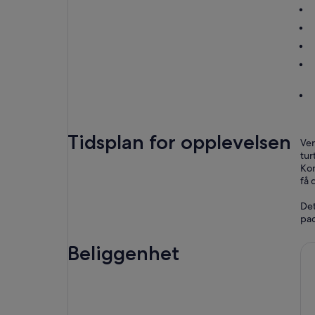
Tidsplan for opplevelsen
Ven
tur
Kom
få 
Det
pad
Beliggenhet