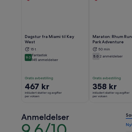
Dagstur fra Miami til Key
Maraton: Rhum Run
West
Park Adventure
Åpnes i en ny fane
Åpne
15 t
50 min
Fantastisk
5.0
2 anmeldelser
9.0
5.0 av 10
9.0 av 10
145 anmeldelser
Gratis avbestilling
Gratis avbestilling
Prisen
467 kr
Prisen
358 kr
er
er
inkludert skatter og avgifter
inkludert skatter og avgifter
467 kr
358 kr
per voksen
per voksen
per
per
voksen
voksen
Anmeldelser
So
9.6/10
9.6
Ny
av