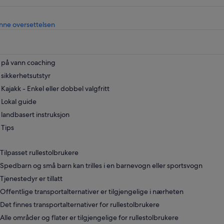
Åpnes
nne oversettelsen
i
en
ny
fane
på vann coaching
sikkerhetsutstyr
Kajakk - Enkel eller dobbel valgfritt
Lokal guide
landbasert instruksjon
Tips
Tilpasset rullestolbrukere
Spedbarn og små barn kan trilles i en barnevogn eller sportsvogn
Tjenestedyr er tillatt
Offentlige transportalternativer er tilgjengelige i nærheten
Det finnes transportalternativer for rullestolbrukere
Alle områder og flater er tilgjengelige for rullestolbrukere