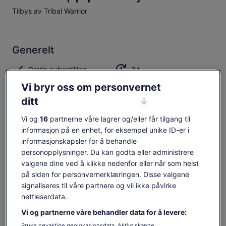
Tilbys av Tribal Warrior
Generelt
Gratis avbestilling
2 t
tilgjengelig
Vi bryr oss om personvernet
Mobilkupong
Umiddelbar bekreftelse
ditt
Oversikt
Vi og
16
partnerne våre lagrer og/eller får tilgang til
informasjon på en enhet, for eksempel unike ID-er i
Fordyp deg i First Nations-kulturen
informasjonskapsler for å behandle
Cruise i Sydney havn om bord på Mari Nawi
personopplysninger. Du kan godta eller administrere
valgene dine ved å klikke nedenfor eller når som helst
Lær aboriginske navn og kulturelle betydninger
på siden for personvernerklæringen. Disse valgene
Besøk Be-lang-le-wool (Clark Island)
signaliseres til våre partnere og vil ikke påvirke
Vis mer
nettleserdata.
Vi og partnerne våre behandler data for å levere:
Bruke nøyaktige geolokasjonsdata. Aktivt skanne