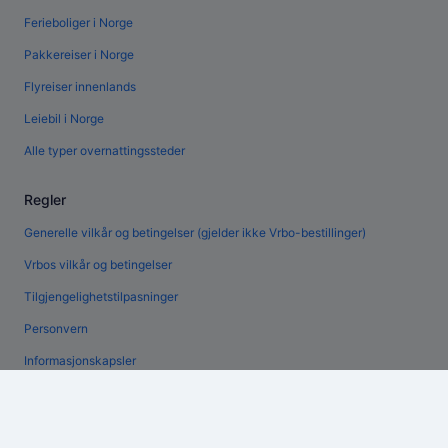
Ferieboliger i Norge
Pakkereiser i Norge
Flyreiser innenlands
Leiebil i Norge
Alle typer overnattingssteder
Regler
Generelle vilkår og betingelser (gjelder ikke Vrbo-bestillinger)
Vrbos vilkår og betingelser
Tilgjengelighetstilpasninger
Personvern
Informasjonskapsler
Generelle vilkår for bruk av nettstedet
Juridisk informasjon / kontakt oss