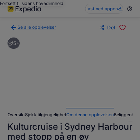
Fortsett til sidens hovedinnhold
Last ned appen
Se alle opplevelser
Del
Tilbake
til
5+
søkeresultatsiden
med
opplevelser
Oversikt
Sjekk tilgjengelighet
Om denne opplevelsen
Beliggenhet
Kulturcruise i Sydney Harbour
med stopp på en øy