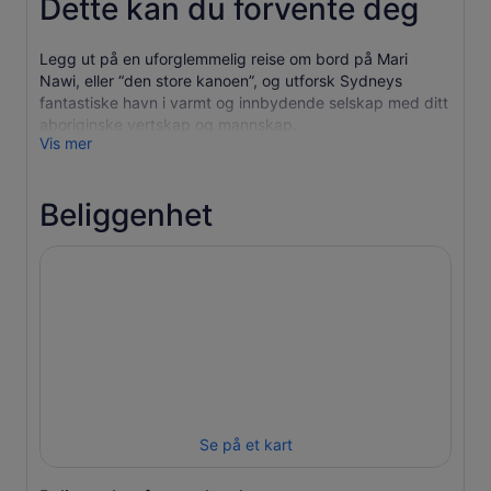
Dette kan du forvente deg
Legg ut på en uforglemmelig reise om bord på Mari
Nawi, eller “den store kanoen”, og utforsk Sydneys
fantastiske havn i varmt og innbydende selskap med ditt
aboriginske vertskap og mannskap.
Vis mer
Oppdag Sydney gjennom aboriginernes øyne
Mens du seiler gjennom verdens vakreste havn, får du
Beliggenhet
høre fengslende historier om Cadigal-, Guringai-,
Wangal-, Gammeraigal- og Wallumedegal-folket, de
opprinnelige vokterne av landområdene rundt Sydney.
Lær de aboriginske navnene og de dype kulturelle
betydningene bak viktige landemerker i Sydney, og
berik din forståelse av denne ikoniske byen.
Gå tilbake i tid på Be-lang-le-wool (Clark Island)
Eventyret fortsetter når du går i land på Be-lang-le-wool,
som i dag er kjent som Clark Island. Her får du et innblikk
i livsstilen til en før-europeisk aboriginsk kystbosetning.
Gjennom visdommen til stammekrigerne dine får du lære
Se på et kart
om tradisjonelle fiskemetoder, teknikker for å samle mat
og bærekraftige metoder som har opprettholdt