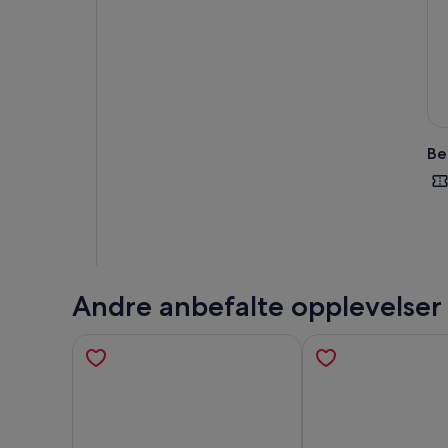
nyt
og h
gam
Vel
til
Be
Andre anbefalte opplevelser