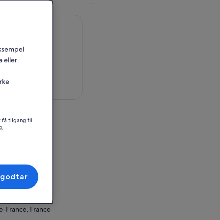
 eksempel
 eller
irke
å et kart
pplevelsen
få tilgang til
g,
 France
de-France, France
or innløsning
 godtar
lus
eclus
de-France, France