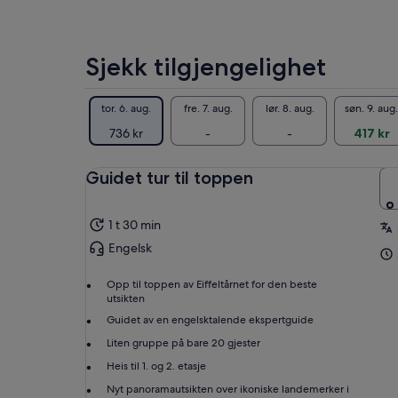
Sjekk tilgjengelighet
tor. 6. aug.
fre. 7. aug.
lør. 8. aug.
søn. 9. aug.
736 kr
-
-
417 kr
Guidet tur til toppen
1 t 30 min
Engelsk
Opp til toppen av Eiffeltårnet for den beste
utsikten
Guidet av en engelsktalende ekspertguide
Liten gruppe på bare 20 gjester
Heis til 1. og 2. etasje
Nyt panoramautsikten over ikoniske landemerker i