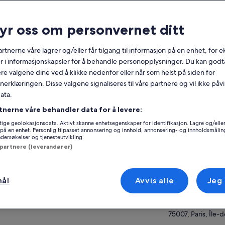
nerelt
ryr oss om personvernet ditt
Gratis avbestilling
1 t eller mer
tilgjengelig
rtnerne våre lagrer og/eller får tilgang til informasjon på en enhet, for
r i informasjonskapsler for å behandle personopplysninger. Du kan godta
Mobilkupong
Umiddelbar
re valgene dine ved å klikke nedenfor eller når som helst på siden for
bekreftelse
erklæringen. Disse valgene signaliseres til våre partnere og vil ikke påv
Se p
ata.
ersikt
tnerne våre behandler data for å levere:
Få tilgang til Eiffeltårnets heiser
Beliggenhet for o
ige geolokasjonsdata. Aktivt skanne enhetsegenskaper for identifikasjon. Lagre og/eller 
Interessante ting å se fra observasjonsdekket
på en enhet. Personlig tilpasset annonsering og innhold, annonsering- og innholdsmålin
Eiffel Tower
ersøkelser og tjenesteutvikling.
på 2. nivå i Eiffel-tårnet
5 Avenue Anatole
 partnere (leverandører)
Bruk så mye tid du vil på å beundre 360
75007, Paris, Île-
graders utsikt
Oppgrader til Summit-tilgang for
Møtested / sted f
mål
Avvis alle
Jeg
enestående utsikt over Paris
Avenue Elisée Rec
 mer
2 Avenue Elisée R
75007, Paris, Île-