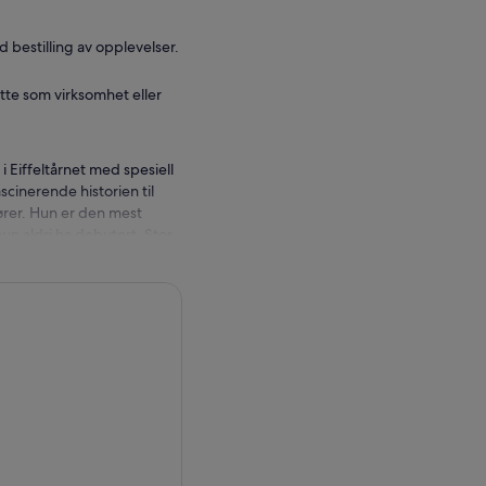
d bestilling av opplevelser.
tte som virksomhet eller
i Eiffeltårnet med spesiell
ascinerende historien til
ører. Hun er den mest
hun aldri ha debutert. Stor,
nere rundt om i landet
enne ned, men hun ville
oppfinne seg selv
rste ikon. Det burde ikke ha
d å motarbeide
et.
e, nesten død og strålende
kler og til å forstå den
et dedikerte
gger for føttene dine.
ees og Notre Dame mens du