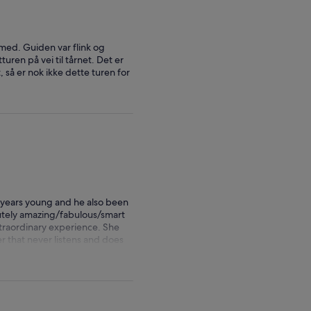
 med. Guiden var flink og
ren på vei til tårnet. Det er
 så er nok ikke dette turen for
1 years young and he also been
utely amazing/fabulous/smart
extraordinary experience. She
er that never listens and does
e Eiffel Tower. Nina was so
 engaged without feeling tired
o’s to Nina and if you want a
you Nina for making my fathers’
d Dean