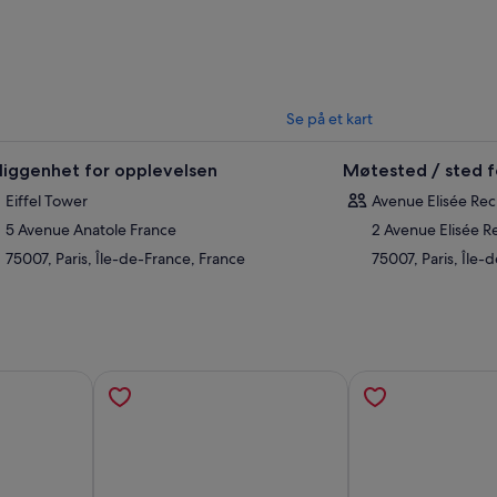
er guidens innsiktsfulle og underholdende kommentarer. Bli med oss men
istorien til Eiffeltårnet. Elsk henne eller hat henne, det er ingen tvil om a
mel, vet hun fortsatt hvordan hun skal sette opp et show.
g å oppgradere ved å velge Summit-billetter-alternativet, og få tilgang ti
 Summit. I denne høyden er panoramautsikten over Paris uforglemmelig.
Se på et kart
liggenhet for opplevelsen
Møtested / sted f
Eiffel Tower
Avenue Elisée Rec
5 Avenue Anatole France
2 Avenue Elisée R
75007, Paris, Île-de-France, France
75007, Paris, Île-