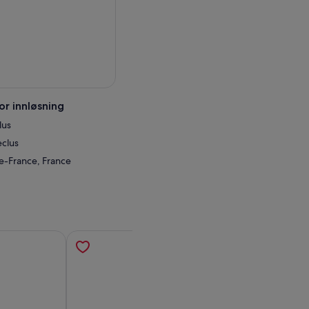
s vi utforsker skjønnheten
t selv når hun er over 120 år
l heisen, som tar deg rett
or innløsning
lus
eclus
de-France, France