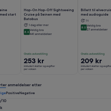
Seine
Hop-On Hop-Off Sightseeing
Billett til elvecru
 med start
Cruise på Seinen med
med audioguide
Batobus
1 t
s i en ny fane
Åpnes i en ny fane
Åp
1 dag eller mer
Veldig bra
8.0
8.0 av 10
27 anmeldelser
Veldig bra
8.4
8.4 av 10
441 anmeldelser
Gratis avbestilling
Gratis avbestilling
Prisen
253 kr
Prisen
209 kr
er
er
inkludert skatter og avgifter
inkludert skatter og avgifte
253 kr
209 kr
per voksen
per voksen
per
per
voksen
voksen
rter anmeldelser etter
lige
Positive
Negative
0/10
0
ik