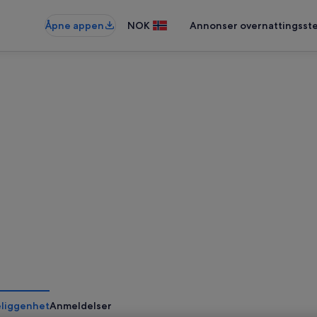
Åpne appen
NOK
Annonser overnattingsste
liggenhet
Anmeldelser