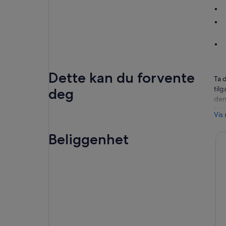
Dette kan du forvente
Ta 
tilg
deg
den
foto
Vis
fre
job
Beliggenhet
tro
gen
kom
etab
Din
stig
vak
obs
Her