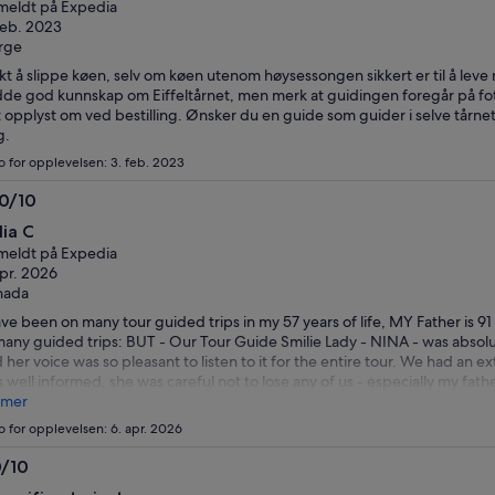
eldt på Expedia
feb. 2023
rge
kt å slippe køen, selv om køen utenom høysessongen sikkert er til å leve
de god kunnskap om Eiffeltårnet, men merk at guidingen foregår på fottu
 opplyst om ved bestilling. Ønsker du en guide som guider i selve tårnet,
g.
o for opplevelsen: 3. feb. 2023
.0/10
0
lia C
eldt på Expedia
apr. 2026
nada
ave been on many tour guided trips in my 57 years of life, MY Father is 9
many guided trips: BUT - Our Tour Guide Smilie Lady - NINA - was absol
 her voice was so pleasant to listen to it for the entire tour. We had an 
 well informed, she was careful not to lose any of us - especially my fath
 own thing; he followed her like a puppy as he loved her knowledge of th
 mer
h fun to have around us, she was funny and kept us very interested and
o for opplevelsen: 6. apr. 2026
the lines or the many people were around. Her English was perfect. Kood
r guide that you will never forget, ask for Nina to be your guide. Thank 
0/10
t trip on memory lane fun, and a night that he will never forget. Dalia an
0