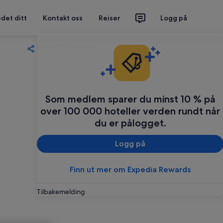
det ditt
Kontakt oss
Reiser
Logg på
Del
Lagre
Som medlem sparer du minst 10 % på
over 100 000 hoteller verden rundt når
du er pålogget.
Logg på
Finn ut mer om Expedia Rewards
Tilbakemelding