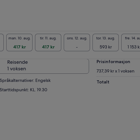
man. 10. aug.
tir. 11. aug.
ons. 12. aug.
tor. 13. aug.
fre. 14. a
417 kr
417 kr
-
593 kr
1 153 k
Reisende
Prisinformasjon
1 voksen
737,39 kr x 1 voksen
Språkalternativer: Engelsk
Totalt
Starttidspunkt: KL. 19.30