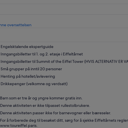
Åpnes
nne oversettelsen
i
en
ny
fane
Engelsktalende ekspertguide
Inngangsbilletter til 1. og 2. etasje i Eiffeltårnet
Inngangsbilletter til Summit of the Eiffel Tower (HVIS ALTERNATIV ER V
Små grupper på inntil 20 personer
Henting på hotellet/avlevering
Drikkepenger (velkomne og verdsatt)
Barn som er tre år og yngre kommer gratis inn.
Denne aktiviteten er ikke tilpasset rullestolbrukere.
Denne aktiviteten passer ikke for barnevogner eller bæreseler.
For å forberede deg til besøket ditt, sørg for å sjekke Eiffeltårnets regle
www.toureiffel.paris.