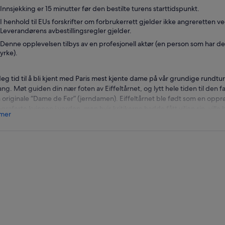
Innsjekking er 15 minutter før den bestilte turens starttidspunkt.
I henhold til EUs forskrifter om forbrukerrett gjelder ikke angreretten ve
Leverandørens avbestillingsregler gjelder.
Denne opplevelsen tilbys av en profesjonell aktør (en person som har de
yrke).
deg tid til å bli kjent med Paris mest kjente dame på vår grundige rundtur 
ang. Møt guiden din nær foten av Eiffeltårnet, og lytt hele tiden til den f
 originale “Dame de Fer” (jerndamen). Eiffeltårnet ble født som en oppr
graferte kvinnen i verden, men hvis kritikerne hadde fått viljen sin, ville 
 mer
kk og sterk, hun var som ingenting noen noen gang hadde sett før. Kunst
bet utrettelig for å stoppe konstruksjonen hennes og deretter for å få h
sse dem alle. Hun er en overlevende; overgå alle kritikerne hennes, gjen
erasjon etter generasjon og jobbe seg fra utstøtt til kanskje verdens stø
met som noen overraskelse - mannen bak henne gjorde en karriere me
lissementet, og Gustave Eiffels store tårn ville til slutt bli kronen på verk
 ekspert engelsktalende guide vil avsløre historiene bak hennes skapels
ning til toppen. Du vil ha en sjanse til å nyte hver kurve hennes fra alle vin
re vitenskapen som holder henne stående. Guiden din vil følge deg til d
ervasjonsdekket på andre nivå, hvorfra de vil peke ut vidunderene som li
fra kan du ta inn ikoniske severdigheter som Triumfbuen, Champs Elys