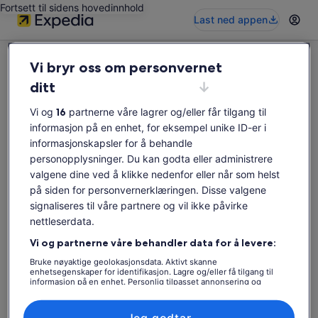
Fortsett til sidens hovedinnhold
Last ned appen
Vi bryr oss om personvernet
ditt
Vi og
16
partnerne våre lagrer og/eller får tilgang til
Denne opplevelsen er ikke tilgjengelig
informasjon på en enhet, for eksempel unike ID-er i
Søk etter opplevelser på nytt.
informasjonskapsler for å behandle
personopplysninger. Du kan godta eller administrere
valgene dine ved å klikke nedenfor eller når som helst
Søk på nytt
på siden for personvernerklæringen. Disse valgene
signaliseres til våre partnere og vil ikke påvirke
nettleserdata.
Vi og partnerne våre behandler data for å levere:
Bruke nøyaktige geolokasjonsdata. Aktivt skanne
enhetsegenskaper for identifikasjon. Lagre og/eller få tilgang til
informasjon på en enhet. Personlig tilpasset annonsering og
innhold, annonsering- og innholdsmåling, publikumsundersøkelser
og tjenesteutvikling.
Liste over partnere (leverandører)