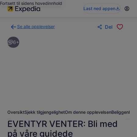
Fortsett til sidens hovedinnhold
Last ned appen
Se alle opplevelser
Del
Tilbake
til
6+
søkeresultatsiden
med
opplevelser
Oversikt
Sjekk tilgjengelighet
Om denne opplevelsen
Beliggenhet
EVENTYR VENTER: Bli med
på våre guidede