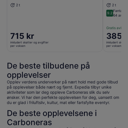
2 t
2 t
Fantasti
9.2
9.2 av 10
64 anmel
Gratis avbesti
Prisen
715 kr
Prisen
385 k
er
er
inkludert skatter og avgifter
inkludert skatte
715 kr
385 kr
per voksen
per voksen
per
per
voksen
voksen
De beste tilbudene på
opplevelser
Opplev verdens underverker på nært hold med gode tilbud
på opplevelser både nært og fjernt. Expedia tilbyr unike
aktiviteter som lar deg oppleve Carboneras slik du selv
ønsker. Vi har den perfekte opplevelsen for deg, uansett om
du er glad i friluftsliv, kultur, mat eller fartsfylte eventyr.
De beste opplevelsene i
Carboneras