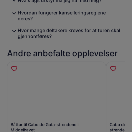
Hva slags utstyr må jeg ha med meg?
Hvordan fungerer kanselleringsreglene
deres?
Hvor mange deltakere kreves for at turen skal
gjennomføres?
Andre anbefalte opplevelser
Båttur til Cabo de Gata-strendene i
Cabo de Gat
Åpnes i en ny fane
Middelhavet
strendene