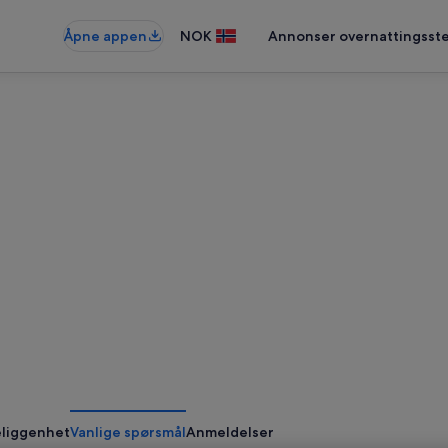
Åpne appen
NOK
Annonser overnattingsste
liggenhet
Vanlige spørsmål
Anmeldelser