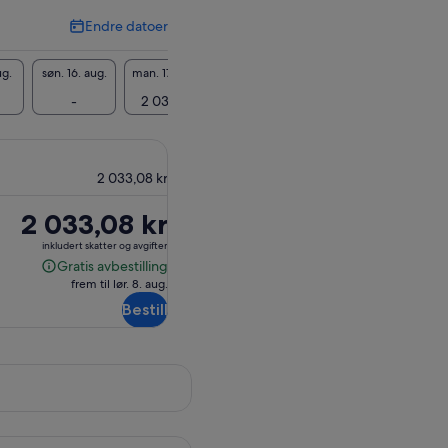
Endre datoer
Endre
datoer
ug.
søn. 16. aug.
man. 17. aug.
tir. 18. aug.
ons. 19. aug.
tor. 20
-
2 033 kr
2 033 kr
2 033 kr
2 03
2 033,08 kr
Prisen
2 033,08 kr
er
inkludert skatter og avgifter
2 033,08 kr
Gratis avbestilling
Gratis
frem til lør. 8. aug.
avbestilling
Bestill