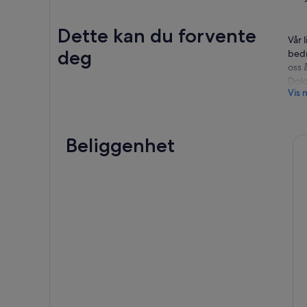
Dette kan du forvente
Vår 
deg
bedr
oss 
Dolo
Vis 
natu
Tilb
de f
Beliggenhet
inkl
inns
natu
18.0