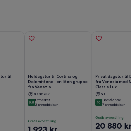
ur til
Heldagstur til Cortina og
Privat dagstur til
Dolomittene i en liten gruppe
fra Venezia med 
fra Venezia
Class e Lux
s i en ny fane
Åpnes i en ny fane
Åp
8 t 30 min
9 t
Utmerket
Enestående
8.8
10
8.8 av 10
10 av 10
3 anmeldelser
7 anmeldelser
Gratis avbestilling
Gratis avbestilling
Prisen
20 880 k
Prisen
1 923 kr
er