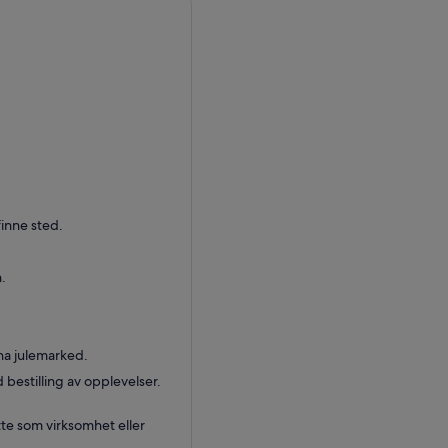
finne sted.
.
ina julemarked.
 bestilling av opplevelser.
tte som virksomhet eller