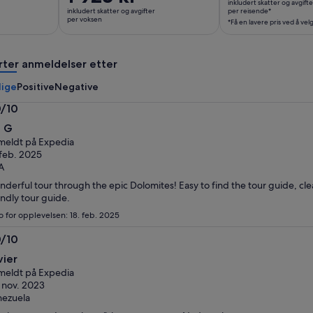
inkludert skatter og avgifte
er
20 880 kr
inkludert skatter og avgifter
per reisende*
1 923 kr
per voksen
*Få en lavere pris ved å vel
per
per
reisende*
voksen
*Få
rter anmeldelser etter
en
lavere
lige
Positive
Negative
pris
0/10
ved
0
 G
å
eldt på Expedia
velge
 feb. 2025
flere
A
reisende
derful tour through the epic Dolomites! Easy to find the tour guide, cle
endly tour guide.
o for opplevelsen: 18. feb. 2025
0/10
0
vier
eldt på Expedia
 nov. 2023
ezuela