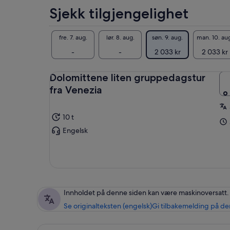
Sjekk tilgjengelighet
fre. 7. aug.
lør. 8. aug.
søn. 9. aug.
man. 10. au
-
-
2 033 kr
2 033 kr
Dolomittene liten gruppedagstur
fra Venezia
10 t
Engelsk
Innholdet på denne siden kan være maskinoversatt.
Se originalteksten (engelsk)
Gi tilbakemelding på de