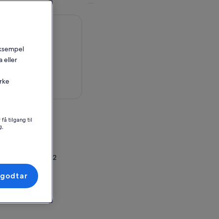
 eksempel
 eller
irke
å et kart
pplevelsen
få tilgang til
g,
 Veneto, Italy
or innløsning
bus stop of line #2
eto, Italy
 godtar