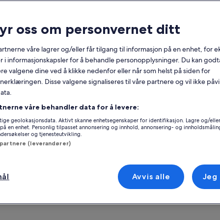
nerelt
ryr oss om personvernet ditt
Gratis avbestilling
10 t
tilgjengelig
rtnerne våre lagrer og/eller får tilgang til informasjon på en enhet, for
Mobilkupong
Umiddelbar
r i informasjonskapsler for å behandle personopplysninger. Du kan godta
bekreftelse
re valgene dine ved å klikke nedenfor eller når som helst på siden for
erklæringen. Disse valgene signaliseres til våre partnere og vil ikke påv
ersikt
Se p
ata.
Dagstur til Dolomittene, som er å finne på
tnerne våre behandler data for å levere:
UNESCOs verdensarvliste
Beliggenhet for o
ige geolokasjonsdata. Aktivt skanne enhetsegenskaper for identifikasjon. Lagre og/eller 
Fantastisk utsikt og flotte fotomuligheter
på en enhet. Personlig tilpasset annonsering og innhold, annonsering- og innholdsmålin
32023, Dolomites,
ersøkelser og tjenesteutvikling.
Selvguidet spasertur ved Misurina-sjøen
 partnere (leverandører)
Møtested / sted f
En spasertur gjennom den lille byen Cortina
d'Ampezzo, et eksklusivt turistmål.
Tronchetto water-
 mer
30100, Venice, Ven
mål
Avvis alle
Jeg