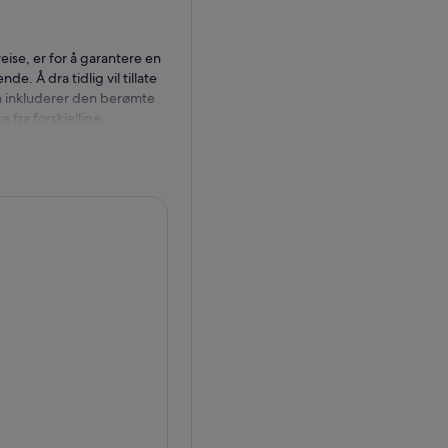
eise, er for å garantere en
e. Å dra tidlig vil tillate
n inkluderer den berømte
 fra forskjellige
 innsjøen, stoppe ved en av
il Col De Varda (ikke
r fortryllende utsikt over
 Mount Cristallo. Nyt mange
ake til Venezia rundt kl.