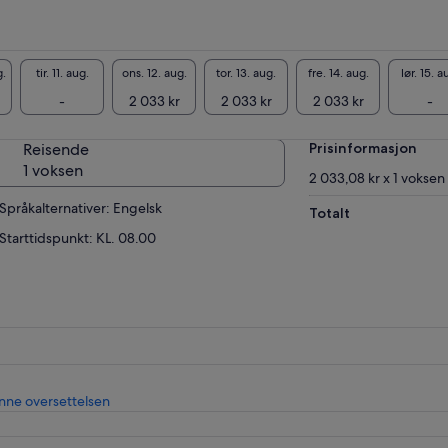
g.
tir. 11. aug.
ons. 12. aug.
tor. 13. aug.
fre. 14. aug.
lør. 15. a
-
2 033 kr
2 033 kr
2 033 kr
-
Reisende
Prisinformasjon
1 voksen
2 033,08 kr x 1 voksen
Språkalternativer: Engelsk
Totalt
Starttidspunkt: KL. 08.00
Åpnes
nne oversettelsen
i
en