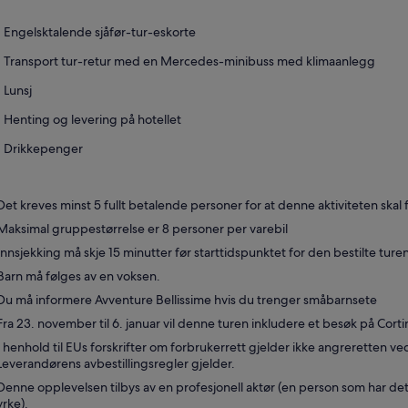
ny
fane
Engelsktalende sjåfør-tur-eskorte
Transport tur-retur med en Mercedes-minibuss med klimaanlegg
Lunsj
Henting og levering på hotellet
Drikkepenger
Det kreves minst 5 fullt betalende personer for at denne aktiviteten skal 
Maksimal gruppestørrelse er 8 personer per varebil
Innsjekking må skje 15 minutter før starttidspunktet for den bestilte turen
Barn må følges av en voksen.
Du må informere Avventure Bellissime hvis du trenger småbarnsete
Fra 23. november til 6. januar vil denne turen inkludere et besøk på Cort
I henhold til EUs forskrifter om forbrukerrett gjelder ikke angreretten ved
Leverandørens avbestillingsregler gjelder.
Denne opplevelsen tilbys av en profesjonell aktør (en person som har de
yrke).