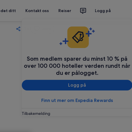
det ditt
Kontakt oss
Reiser
Logg på
Del
Lagre
Som medlem sparer du minst 10 % på
over 100 000 hoteller verden rundt når
du er pålogget.
Logg på
Finn ut mer om Expedia Rewards
Tilbakemelding