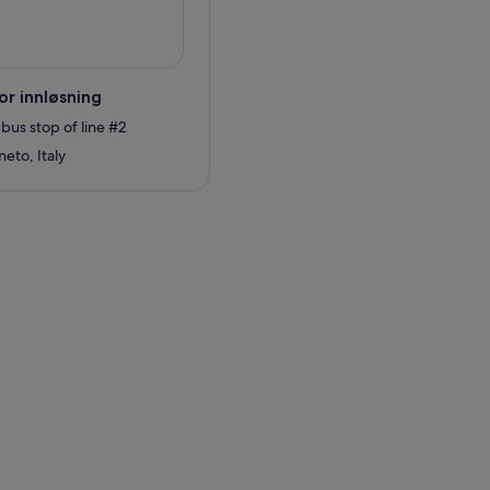
or innløsning
bus stop of line #2
eto, Italy