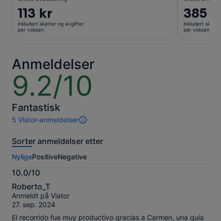
Prisen
113 kr
Prisen
385 k
er
er
inkludert skatter og avgifter
inkludert skatte
113 kr
385 kr
per voksen
per voksen
per
per
voksen
voksen
Anmeldelser
9.2/10
9.2
av
10
Fantastisk
5 Viator-anmeldelser
5
anmeldelser
Sorter anmeldelser etter
av
denne
Nylige
Positive
Negative
opplevelsen.
Mer
10.0/10
informasjon
10.0
om
Roberto_T
av
våre
Anmeldt på Viator
10
verifiserte
27. sep. 2024
anmeldelser.
El recorrido fue muy productivo gracias a Carmen, una guía