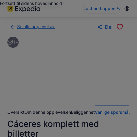
Fortsett til sidens hovedinnhold
Last ned appen
Se alle opplevelser
Del
Tilbake
til
1+
søkeresultatsiden
med
opplevelser
Oversikt
Om denne opplevelsen
Beliggenhet
Vanlige spørsmål
Anm
Cáceres komplett med
billetter