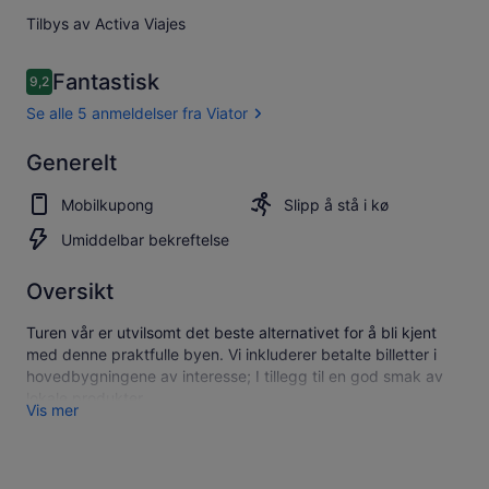
Tilbys av Activa Viajes
Anmeldelser
Fantastisk
9,2
9,2 av 10 –
Se alle 5 anmeldelser fra Viator
Fantastisk
Generelt
9.2
9.2 av 10
Se alle 5
Mobilkupong
Slipp å stå i kø
anmeldelser
fra Viator
Umiddelbar bekreftelse
Oversikt
Turen vår er utvilsomt det beste alternativet for å bli kjent
med denne praktfulle byen. Vi inkluderer betalte billetter i
hovedbygningene av interesse; I tillegg til en god smak av
lokale produkter.
Vis mer