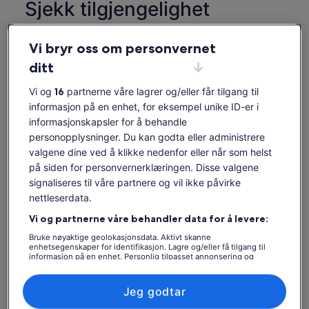
Sjekk tilgjengelighet
Endre datoer
Endre
Vi bryr oss om personvernet
datoer
lør. 8. aug.
søn. 9. aug.
man. 10. aug.
tir. 11. aug.
ons. 1
ditt
-
-
-
-
Vi og
16
partnerne våre lagrer og/eller får tilgang til
Innholdet på denne siden kan være maskinoversatt.
informasjon på en enhet, for eksempel unike ID-er i
informasjonskapsler for å behandle
Se originalteksten (engelsk)
Vis billetter
Åpnes
Gi tilbakemelding på denne oversettelsen
personopplysninger. Du kan godta eller administrere
i
valgene dine ved å klikke nedenfor eller når som helst
en
Hva som er inkludert og
på siden for personvernerklæringen. Disse valgene
ny
signaliseres til våre partnere og vil ikke påvirke
fane
ikke
nettleserdata.
Vi og partnerne våre behandler data for å levere:
Smak av lokale produkter
Bruke nøyaktige geolokasjonsdata. Aktivt skanne
Bruk av individuelle radioguider koblet til den
enhetsegenskaper for identifikasjon. Lagre og/eller få tilgang til
medfølgende guiden for å garantere
informasjon på en enhet. Personlig tilpasset annonsering og
sikkerhetsavstanden
innhold, annonsering- og innholdsmåling, publikumsundersøkelser
og tjenesteutvikling.
Innganger til de angitte bygningene
Liste over partnere (leverandører)
Jeg godtar
Vi inkluderer ikke hodetelefoner. Du kan komme på