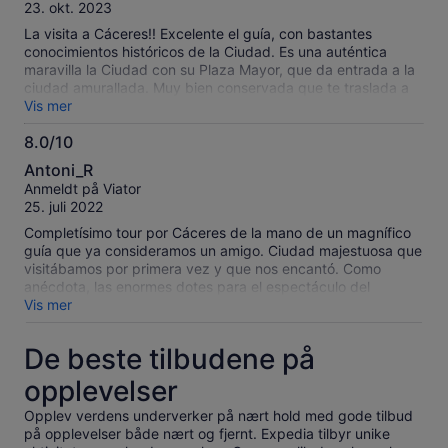
10
23. okt. 2023
La visita a Cáceres!! Excelente el guía, con bastantes
conocimientos históricos de la Ciudad. Es una auténtica
maravilla la Ciudad con su Plaza Mayor, que da entrada a la
ciudad amurallada. Muy bien conservada que te traslada a
otra época.
Vis mer
8.0/10
8.0
Antoni_R
av
Anmeldt på Viator
10
25. juli 2022
Completísimo tour por Cáceres de la mano de un magnífico
guía que ya consideramos un amigo. Ciudad majestuosa que
visitábamos por primera vez y que nos encantó. Como
anécdota, las enormes dotes para el espectáculo del
sacristán de San Nicolás.
Vis mer
De beste tilbudene på
opplevelser
Opplev verdens underverker på nært hold med gode tilbud
på opplevelser både nært og fjernt. Expedia tilbyr unike