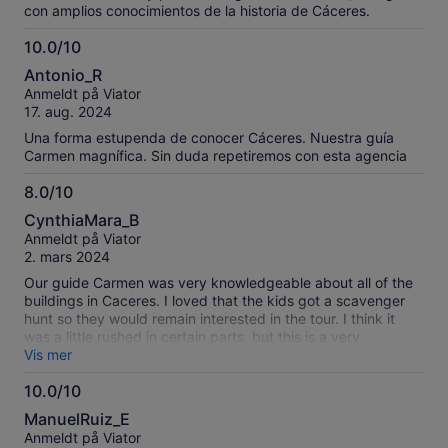
con amplios conocimientos de la historia de Cáceres.
10.0/10
10.0
Antonio_R
av
Anmeldt på Viator
10
17. aug. 2024
Una forma estupenda de conocer Cáceres. Nuestra guía
Carmen magnífica. Sin duda repetiremos con esta agencia
8.0/10
8.0
CynthiaMara_B
av
Anmeldt på Viator
10
2. mars 2024
Our guide Carmen was very knowledgeable about all of the
buildings in Caceres. I loved that the kids got a scavenger
hunt so they would remain interested in the tour. I think it
was a little rushed in certain parts, but this is a very
complete tour of Caceres. I recommend it!
Vis mer
10.0/10
10.0
ManuelRuiz_E
av
Anmeldt på Viator